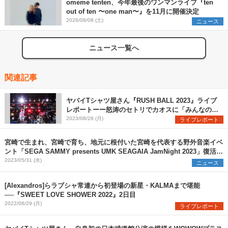
omeme tenten、今年最後のワンマンライブ『ten
out of ten 〜one man〜』を11月に開催決定
2026/08/08 (土)
ニュース
ニュース一覧へ
関連記事
ヤバイTシャツ屋さん『RUSH BALL 2023』ライブ
レポートーー怒涛のセトリでカオスに「みんなの体
力を奪いに来ました！」
2023/08/28 (月)
ライブレポート
宮崎で生まれ、宮崎で育ち、地元に根付いた宮崎を代表する野外音楽イベ
ント「SEGA SAMMY presents UMK SEAGAIA JamNight 2023」復活開
催！
2023/05/31 (水)
ニュース
[Alexandros]らラブシャ常連から初登場の新星・KALMAまで堪能
──『SWEET LOVE SHOWER 2022』2日目
2022/08/29 (月)
ライブレポート