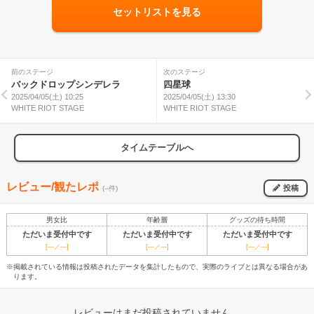
セットリストを見る
前のステージ
次のステージ
バックドロップシンデレラ
四星球
2025/04/05(土) 10:25
2025/04/05(土) 13:30
WHITE RIOT STAGE
WHITE RIOT STAGE
タイムテーブルへ
レビュー/観たレポ
投稿
(--件)
男女比
年齢層
グッズの待ち時間
ただいま受付中です
ただいま受付中です
ただいま受付中です
[---／---]
[---／---]
[---／---]
※掲載されている情報は投稿されたデータを集計したもので、実際のライブとは異なる場合があ
ります。
レビューはまだ投稿されていません。