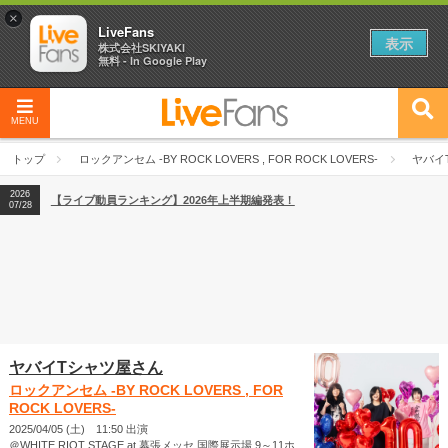
×
LiveFans
表示
株式会社SKIYAKI
無料 - In Google Play
MENU
2026
【フェス特集2026】フェス情報はここから！
04/27
トップ
ロックアンセム -BY ROCK LOVERS , FOR ROCK LOVERS-
ヤバイ
2026
【ライブ動員ランキング】2026年上半期編発表！
07/28
2026
【フェス特集2026】フェス情報はここから！
04/27
2026
【ライブ動員ランキング】2026年上半期編発表！
07/28
ヤバイTシャツ屋さん
ロックアンセム -BY ROCK LOVERS , FOR
ROCK LOVERS-
2025/04/05 (土) 11:50 出演
＠WHITE RIOT STAGE at 幕張メッセ 国際展示場 9～11ホ