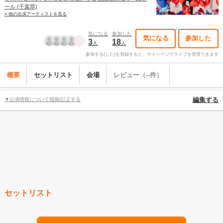
ール (千葉県)
» 他の出演アーティストを見る
気になる
参加した
気になる
参加した
3
18
人
人
参加する(した)を登録すると、マイページでライブを管理できます
概要
セットリスト
会場
レビュー（--件）
▼公演情報について指摘/訂正する
編集する
セットリスト