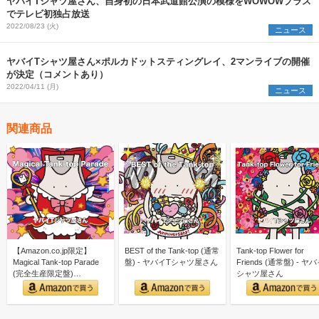
ヤバイTシャツ屋さん、自身初の日本武道館公演の模様をWOWOWプラス
でテレビ初独占放送
2022/08/23 (火)
ニュース
ヤバイTシャツ屋さん×ポルカドットスティングレイ、2マンライブの開催
が決定（コメントあり）
2022/04/11 (月)
ニュース
関連商品
【Amazon.co.jp限定】
BEST of the Tank-top (通常
Tank-top Flower for
Magical Tank-top Parade
盤) - ヤバイTシャツ屋さん
Friends (通常盤) - ヤ
(完全生産限定盤)…
シャツ屋さん