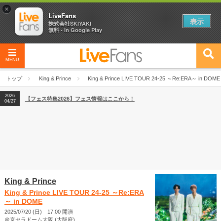
×
LiveFans
表示
株式会社SKIYAKI
無料 - In Google Play
MENU
2026
【フェス特集2026】フェス情報はここから！
04/27
トップ
King & Prince
King & Prince LIVE TOUR 24-25 ～Re:ERA～ in DOME
2026
【ライブ動員ランキング】2026年上半期編発表！
07/28
2026
【フェス特集2026】フェス情報はここから！
04/27
2026
【ライブ動員ランキング】2026年上半期編発表！
07/28
King & Prince
King & Prince LIVE TOUR 24-25 ～Re:ERA
～ in DOME
2025/07/20 (日) 17:00 開演
＠京セラドーム大阪 (大阪府)