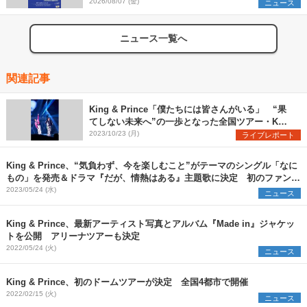
2026/08/07 (金)
ニュース
ニュース一覧へ
関連記事
King & Prince「僕たちには皆さんがいる」 “果
てしない未来へ”の一歩となった全国ツアー・Kア
リーナ横浜公演をレポート
2023/10/23 (月)
ライブレポート
King & Prince、“気負わず、今を楽しむこと”がテーマのシングル「なに
もの」を発売＆ドラマ『だが、情熱はある』主題歌に決定 初のファンミ
ーティングも開催
2023/05/24 (水)
ニュース
King & Prince、最新アーティスト写真とアルバム『Made in』ジャケッ
トを公開 アリーナツアーも決定
2022/05/24 (火)
ニュース
King & Prince、初のドームツアーが決定 全国4都市で開催
2022/02/15 (火)
ニュース