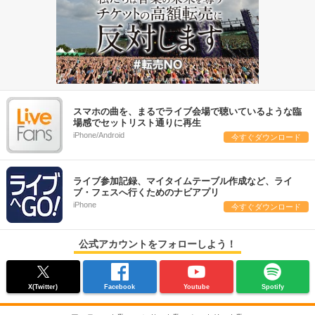
スマホの曲を、まるでライブ会場で聴いているような臨
場感でセットリスト通りに再生
iPhone/Android
今すぐダウンロード
ライブ参加記録、マイタイムテーブル作成など、ライ
ブ・フェスへ行くためのナビアプリ
iPhone
今すぐダウンロード
公式アカウントをフォローしよう！
X(Twitter)
Facebook
Youtube
Spotify