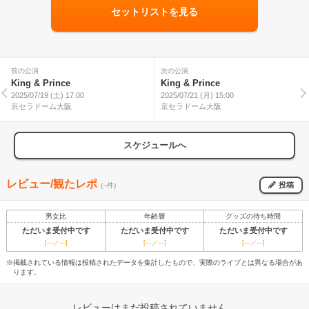
セットリストを見る
前の公演
次の公演
King & Prince
King & Prince
2025/07/19 (土) 17:00
2025/07/21 (月) 15:00
京セラドーム大阪
京セラドーム大阪
スケジュールへ
レビュー/観たレポ
投稿
(--件)
男女比
年齢層
グッズの待ち時間
ただいま受付中です
ただいま受付中です
ただいま受付中です
[---／---]
[---／---]
[---／---]
※掲載されている情報は投稿されたデータを集計したもので、実際のライブとは異なる場合があ
ります。
レビューはまだ投稿されていません。