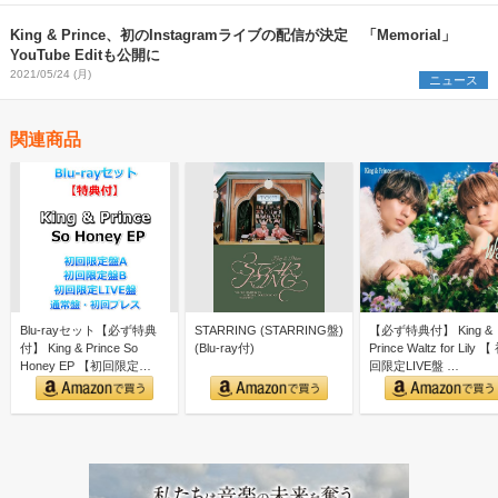
King & Prince、初のInstagramライブの配信が決定 「Memorial」
YouTube Editも公開に
2021/05/24 (月)
ニュース
関連商品
Blu-rayセット【必ず特典
STARRING (STARRING盤)
【必ず特典付】 King &
付】 King & Prince So
(Blu-ray付)
Prince Waltz for Lily 【
Honey EP 【初回限定…
回限定LIVE盤 …