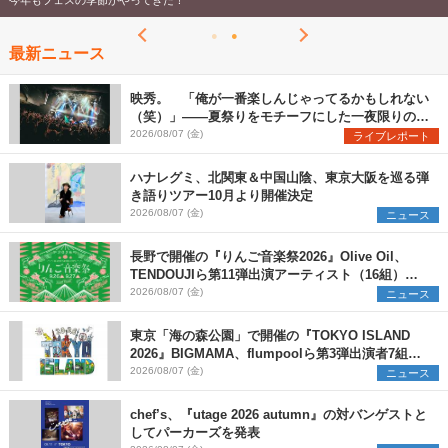
今年もフェスの季節がやってきた！
最新ニュース
映秀。 「俺が一番楽しんじゃってるかもしれない
（笑）」――夏祭りをモチーフにした一夜限りのス
ペシャルライブ『色祭』レポート
2026/08/07 (金)
ライブレポート
ハナレグミ、北関東＆中国山陰、東京大阪を巡る弾
き語りツアー10月より開催決定
2026/08/07 (金)
ニュース
長野で開催の『りんご音楽祭2026』Olive Oil、
TENDOUJIら第11弾出演アーティスト（16組）を
発表
2026/08/07 (金)
ニュース
東京「海の森公園」で開催の『TOKYO ISLAND
2026』BIGMAMA、flumpoolら第3弾出演者7組を
発表 ワークショップ・アート出展者を募集
2026/08/07 (金)
ニュース
chef’s、『utage 2026 autumn』の対バンゲストと
してパーカーズを発表