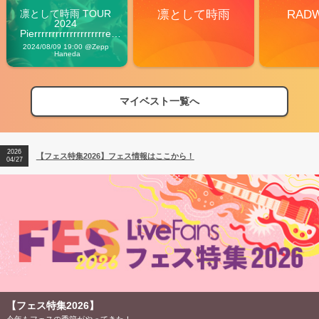
凛として時雨 TOUR 
凛として時雨
RAD
2024 
Pierrrrrrrrrrrrrrrrrrrre 
Vibes
2024/08/09 19:00 @Zepp 
Haneda
マイベスト一覧へ
2026
【フェス特集2026】フェス情報はここから！
04/27
2026
【ライブ動員ランキング】2026年上半期編発表！
07/28
2026
【フェス特集2026】フェス情報はここから！
04/27
2026
【ライブ動員ランキング】2026年上半期編発表！
07/28
【フェス特集2026】