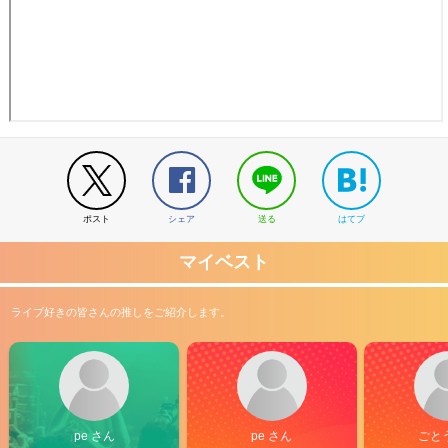
ポスト
シェア
送る
はてブ
マイベスト
ライブ好きの皆さんの推しをご紹介します。
pe さん
pe さん
ごと