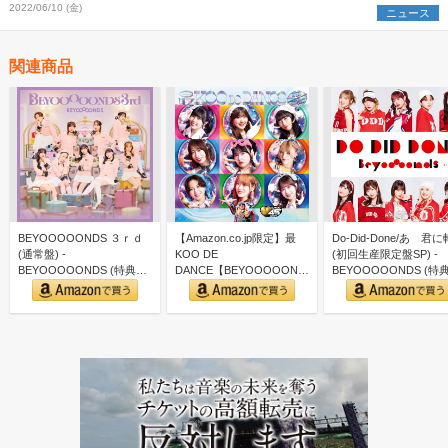
2022/06/10 (金)
ニュース
関連商品
BEYOOOOONDS ３ｒｄ
【Amazon.co.jp限定】最
Do-Did-Done/あゝ君
(通常盤) -
KOO DE
(初回生産限定盤SP) -
BEYOOOOONDS (特典な
DANCE【BEYOOOOONDS
BEYOOOOONDS (特
し)
盤】 (SG+B…
な…