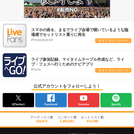
スマホの曲を、まるでライブ会場で聴いているような臨
場感でセットリスト通りに再生
iPhone/Android
今すぐダウンロード
ライブ参加記録、マイタイムテーブル作成など、ライ
ブ・フェスへ行くためのナビアプリ
iPhone
今すぐダウンロード
公式アカウントをフォローしよう！
X(Twitter)
Facebook
Youtube
Spotify
アーティスト数
コンサート数
セットリスト数
126,671
1,493,261
472,348