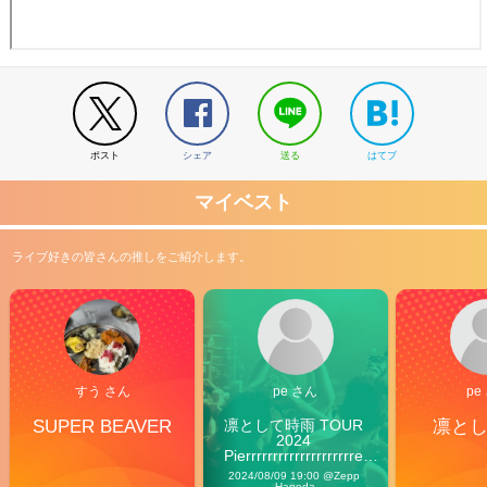
ポスト
シェア
送る
はてブ
マイベスト
ライブ好きの皆さんの推しをご紹介します。
すう さん
pe さん
pe
SUPER BEAVER
凛として時雨 TOUR 
凛と
2024 
Pierrrrrrrrrrrrrrrrrrrre 
Vibes
2024/08/09 19:00 @Zepp 
Haneda