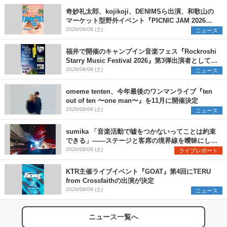
奇妙礼太郎、kojikoji、DENIMSら出演、和歌山の
マーケット型野外イベント『PICNIC JAM 2026』
早割チケット発売開始
2026/08/08 (土)
ニュース
福井で開催のキャンプイン音楽フェス『Rockroshi
Starry Music Festival 2026』第3弾出演者として
SCOOBIE DO、かりゆし58、Reiを発表
2026/08/08 (土)
ニュース
omeme tenten、今年最後のワンマンライブ『ten
out of ten 〜one man〜』を11月に開催決定
2026/08/08 (土)
ニュース
sumika 「音楽活動で嘘をつかないってことは約束
できる」――ステージと客席の境界線を曖昧にし
た、ツアーファイナル武道館公演レポート
2026/08/08 (土)
ライブレポート
KTR主催ライブイベント『GOAT』第4回にTERU
from Crossfaithの出演が決定
2026/08/08 (土)
ニュース
ニュース一覧へ