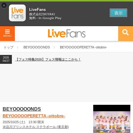
×
LiveFans
表示
株式会社SKIYAKI
無料 - In Google Play
MENU
2026
【フェス特集2026】フェス情報はここから！
04/27
トップ
BEYOOOOONDS
BEYOOOOOPERETTA -ottobre-
2026
【ライブ動員ランキング】2026年上半期編発表！
07/28
2026
【フェス特集2026】フェス情報はここから！
04/27
2026
【ライブ動員ランキング】2026年上半期編発表！
07/28
BEYOOOOONDS
BEYOOOOOPERETTA -ottobre-
2025/10/25 (土) 13:30 開演
＠品川プリンスホテル ステラボール (東京都)