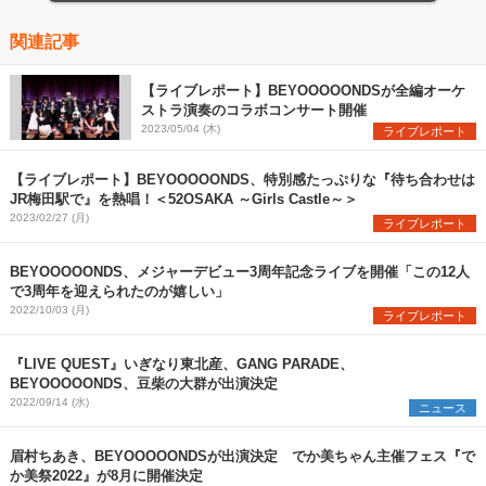
関連記事
【ライブレポート】BEYOOOOONDSが全編オーケ
ストラ演奏のコラボコンサート開催
2023/05/04 (木)
ライブレポート
【ライブレポート】BEYOOOOONDS、特別感たっぷりな『待ち合わせは
JR梅田駅で』を熱唱！＜52OSAKA ～Girls Castle～＞
2023/02/27 (月)
ライブレポート
BEYOOOOONDS、メジャーデビュー3周年記念ライブを開催「この12人
で3周年を迎えられたのが嬉しい」
2022/10/03 (月)
ライブレポート
『LIVE QUEST』いぎなり東北産、GANG PARADE、
BEYOOOOONDS、豆柴の大群が出演決定
2022/09/14 (水)
ニュース
眉村ちあき、BEYOOOOONDSが出演決定 でか美ちゃん主催フェス『で
か美祭2022』が8月に開催決定