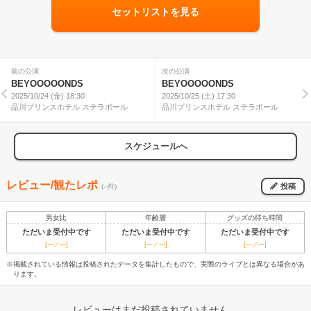
セットリストを見る
前の公演
次の公演
BEYOOOOONDS
BEYOOOOONDS
2025/10/24 (金) 18:30
2025/10/25 (土) 17:30
品川プリンスホテル ステラボール
品川プリンスホテル ステラボール
スケジュールへ
レビュー/観たレポ
投稿
(--件)
男女比
年齢層
グッズの待ち時間
ただいま受付中です
ただいま受付中です
ただいま受付中です
[---／---]
[---／---]
[---／---]
※掲載されている情報は投稿されたデータを集計したもので、実際のライブとは異なる場合があ
ります。
レビューはまだ投稿されていません。