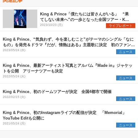
King & Prince「僕たちには皆さんがいる」 “果
てしない未来へ”の一歩となった全国ツアー・Kア
リーナ横浜公演をレポート
2023/10/23 (月)
ライブレポート
King & Prince、“気負わず、今を楽しむこと”がテーマのシングル「なに
もの」を発売＆ドラマ『だが、情熱はある』主題歌に決定 初のファンミ
ーティングも開催
2023/05/24 (水)
ニュース
King & Prince、最新アーティスト写真とアルバム『Made in』ジャケッ
トを公開 アリーナツアーも決定
2022/05/24 (火)
ニュース
King & Prince、初のドームツアーが決定 全国4都市で開催
2022/02/15 (火)
ニュース
King & Prince、初のInstagramライブの配信が決定 「Memorial」
YouTube Editも公開に
2021/05/24 (月)
ニュース