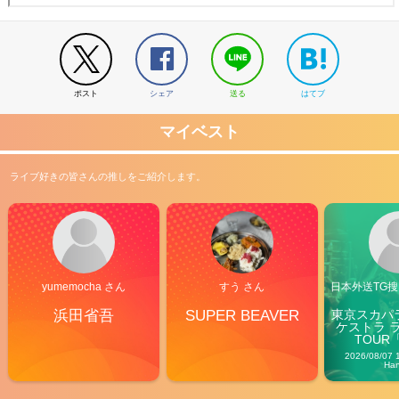
ポスト
シェア
送る
はてブ
マイベスト
ライブ好きの皆さんの推しをご紹介します。
yumemocha さん
すう さん
日本外送TG搜@
浜田省吾
SUPER BEAVER
東京スカパ
ケストラ 
TOUR「V
Carn
2026/08/07 
Ha