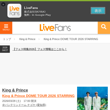
×
LiveFans
表示
株式会社SKIYAKI
無料 - In Google Play
MENU
2026
【フェス特集2026】フェス情報はここから！
04/27
トップ
King & Prince
King & Prince DOME TOUR 2026 STARRING
2026
【ライブ動員ランキング】2026年上半期編発表！
07/28
2026
【フェス特集2026】フェス情報はここから！
04/27
2026
【ライブ動員ランキング】2026年上半期編発表！
07/28
King & Prince
King & Prince DOME TOUR 2026 STARRING
2026/03/28 (土) 17:00 開演
＠バンテリンドーム ナゴヤ (愛知県)