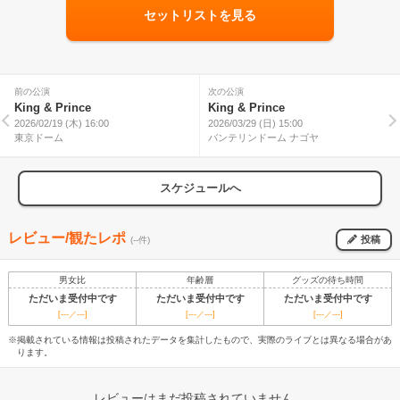
セットリストを見る
前の公演
次の公演
King & Prince
King & Prince
2026/02/19 (木) 16:00
2026/03/29 (日) 15:00
東京ドーム
バンテリンドーム ナゴヤ
スケジュールへ
レビュー/観たレポ
投稿
(--件)
男女比
年齢層
グッズの待ち時間
ただいま受付中です
ただいま受付中です
ただいま受付中です
[---／---]
[---／---]
[---／---]
※掲載されている情報は投稿されたデータを集計したもので、実際のライブとは異なる場合があ
ります。
レビューはまだ投稿されていません。