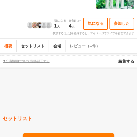
気になる
参加した
気になる
参加した
1
4
人
人
参加する(した)を登録すると、マイページでライブを管理できます
概要
セットリスト
会場
レビュー（--件）
▼公演情報について指摘/訂正する
編集する
セットリスト