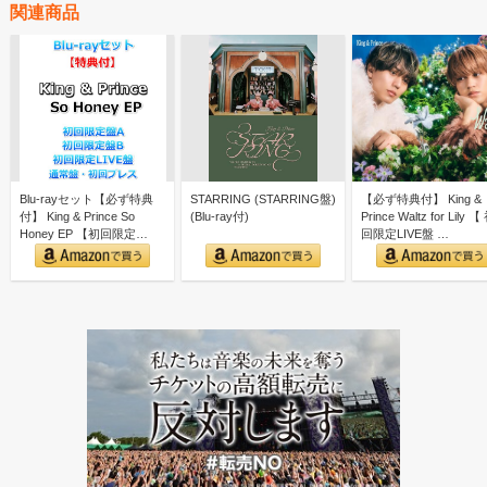
関連商品
Blu-rayセット【必ず特典
STARRING (STARRING盤)
【必ず特典付】 King &
付】 King & Prince So
(Blu-ray付)
Prince Waltz for Lily 【
Honey EP 【初回限定…
回限定LIVE盤 …