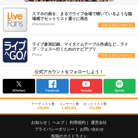
スマホの曲を、まるでライブ会場で聴いているような臨
場感でセットリスト通りに再生
iPhone/Android
今すぐダウンロード
ライブ参加記録、マイタイムテーブル作成など、ライ
ブ・フェスへ行くためのナビアプリ
iPhone
今すぐダウンロード
公式アカウントをフォローしよう！
X(Twitter)
Facebook
Youtube
Spotify
アーティスト数
コンサート数
セットリスト数
126,686
1,493,451
472,488
お知らせ
｜
ヘルプ
｜
利用規約
｜
運営会社
プライバシーポリシー
｜
お問い合わせ
投稿のガイドライン