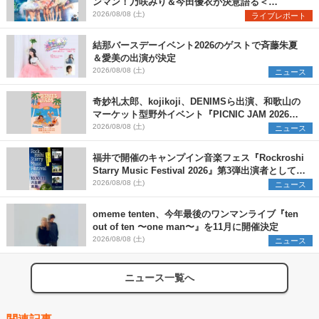
ンマン！乃咲みり＆今田優衣が決意語る＜
Onephony新体制1st Oneman Live はじまりの夏
2026/08/08 (土)
ライブレポート
＞
結那バースデーイベント2026のゲストで斉藤朱夏
＆愛美の出演が決定
2026/08/08 (土)
ニュース
奇妙礼太郎、kojikoji、DENIMSら出演、和歌山の
マーケット型野外イベント『PICNIC JAM 2026』
早割チケット発売開始
2026/08/08 (土)
ニュース
福井で開催のキャンプイン音楽フェス『Rockroshi
Starry Music Festival 2026』第3弾出演者として
SCOOBIE DO、かりゆし58、Reiを発表
2026/08/08 (土)
ニュース
omeme tenten、今年最後のワンマンライブ『ten
out of ten 〜one man〜』を11月に開催決定
2026/08/08 (土)
ニュース
ニュース一覧へ
関連記事