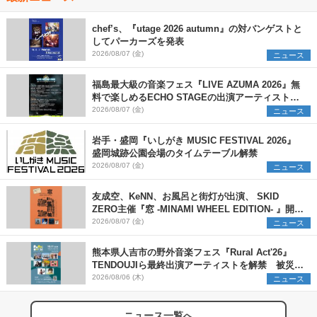
chef’s、『utage 2026 autumn』の対バンゲストと
してパーカーズを発表
2026/08/07 (金)
ニュース
福島最大級の音楽フェス『LIVE AZUMA 2026』無
料で楽しめるECHO STAGEの出演アーティストを
発表
2026/08/07 (金)
ニュース
岩手・盛岡『いしがき MUSIC FESTIVAL 2026』
盛岡城跡公園会場のタイムテーブル解禁
2026/08/07 (金)
ニュース
友成空、KeNN、お風呂と街灯が出演、 SKID
ZERO主催『窓 -MINAMI WHEEL EDITION- 』開催
決定
2026/08/07 (金)
ニュース
熊本県人吉市の野外音楽フェス『Rural Act'26』
TENDOUJIら最終出演アーティストを解禁 被災地
支援プロジェクトの始動も発表
2026/08/06 (木)
ニュース
ニュース一覧へ