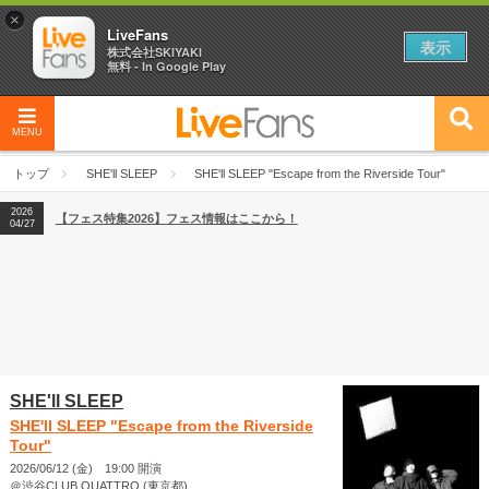
×
LiveFans
表示
株式会社SKIYAKI
無料 - In Google Play
MENU
2026
【フェス特集2026】フェス情報はここから！
04/27
トップ
SHE'll SLEEP
SHE'll SLEEP "Escape from the Riverside Tour"
2026
【ライブ動員ランキング】2026年上半期編発表！
07/28
2026
【フェス特集2026】フェス情報はここから！
04/27
2026
【ライブ動員ランキング】2026年上半期編発表！
07/28
SHE'll SLEEP
SHE'll SLEEP "Escape from the Riverside
Tour"
2026/06/12 (金) 19:00 開演
＠渋谷CLUB QUATTRO (東京都)