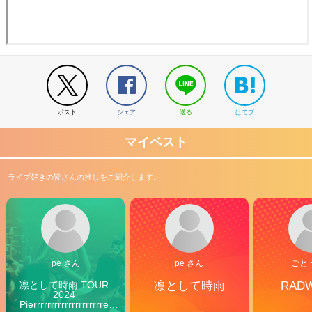
ポスト
シェア
送る
はてブ
マイベスト
ライブ好きの皆さんの推しをご紹介します。
pe さん
pe さん
ごと
凛として時雨 TOUR 
凛として時雨
RAD
2024 
Pierrrrrrrrrrrrrrrrrrrre 