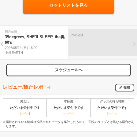
セットリストを見る
前の公演
次の公演
39degrees, SHE'll SLEEP, the奥
歯's
2026/05/24 (日) 18:00
上越EARTH
スケジュールへ
レビュー/観たレポ
投稿
(--件)
男女比
年齢層
グッズの待ち時間
ただいま受付中です
ただいま受付中です
ただいま受付中です
[---／---]
[---／---]
[---／---]
※掲載されている情報は投稿されたデータを集計したもので、実際のライブとは異なる場合があ
ります。