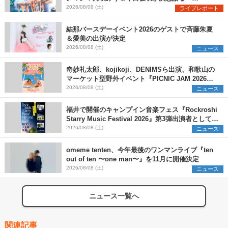
Onephony新体制1st Oneman Live はじまりの夏
2026/08/08 (土)
ライブレポート
＞
結那バースデーイベント2026のゲストで斉藤朱夏
＆愛美の出演が決定
2026/08/08 (土)
ニュース
奇妙礼太郎、kojikoji、DENIMSら出演、和歌山の
マーケット型野外イベント『PICNIC JAM 2026』
早割チケット発売開始
2026/08/08 (土)
ニュース
福井で開催のキャンプイン音楽フェス『Rockroshi
Starry Music Festival 2026』第3弾出演者として
SCOOBIE DO、かりゆし58、Reiを発表
2026/08/08 (土)
ニュース
omeme tenten、今年最後のワンマンライブ『ten
out of ten 〜one man〜』を11月に開催決定
2026/08/08 (土)
ニュース
ニュース一覧へ
関連記事