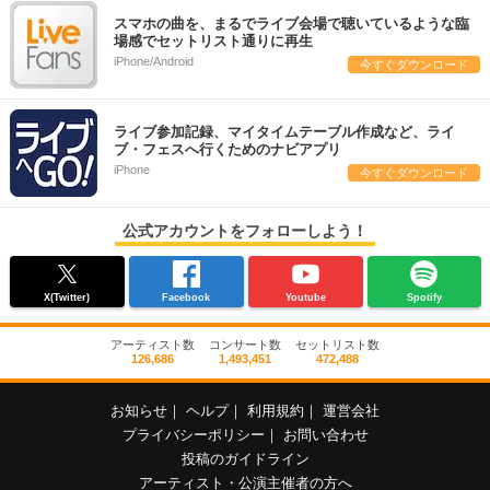
スマホの曲を、まるでライブ会場で聴いているような臨
場感でセットリスト通りに再生
iPhone/Android
今すぐダウンロード
ライブ参加記録、マイタイムテーブル作成など、ライ
ブ・フェスへ行くためのナビアプリ
iPhone
今すぐダウンロード
公式アカウントをフォローしよう！
X(Twitter)
Facebook
Youtube
Spotify
アーティスト数
コンサート数
セットリスト数
126,686
1,493,451
472,488
お知らせ
｜
ヘルプ
｜
利用規約
｜
運営会社
プライバシーポリシー
｜
お問い合わせ
投稿のガイドライン
アーティスト・公演主催者の方へ