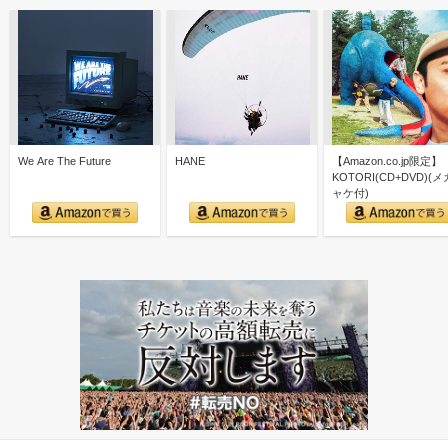
We Are The Future
HANE
【Amazon.co.jp限定】
KOTORI(CD+DVD)(
ャケ付)