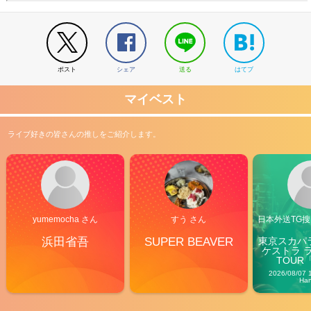
ポスト
シェア
送る
はてブ
マイベスト
ライブ好きの皆さんの推しをご紹介します。
yumemocha さん
すう さん
日本外送TG搜@
浜田省吾
SUPER BEAVER
東京スカパ
ケストラ 
TOUR「V
Carn
2026/08/07 
Ha