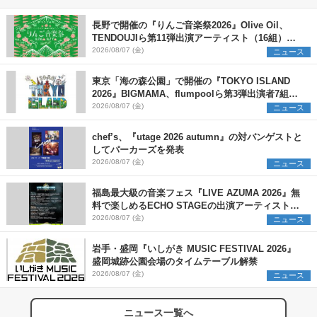
長野で開催の『りんご音楽祭2026』Olive Oil、
TENDOUJIら第11弾出演アーティスト（16組）を
発表
2026/08/07 (金)
ニュース
東京「海の森公園」で開催の『TOKYO ISLAND
2026』BIGMAMA、flumpoolら第3弾出演者7組を
発表 ワークショップ・アート出展者を募集
2026/08/07 (金)
ニュース
chef’s、『utage 2026 autumn』の対バンゲストと
してパーカーズを発表
2026/08/07 (金)
ニュース
福島最大級の音楽フェス『LIVE AZUMA 2026』無
料で楽しめるECHO STAGEの出演アーティストを
発表
2026/08/07 (金)
ニュース
岩手・盛岡『いしがき MUSIC FESTIVAL 2026』
盛岡城跡公園会場のタイムテーブル解禁
2026/08/07 (金)
ニュース
ニュース一覧へ