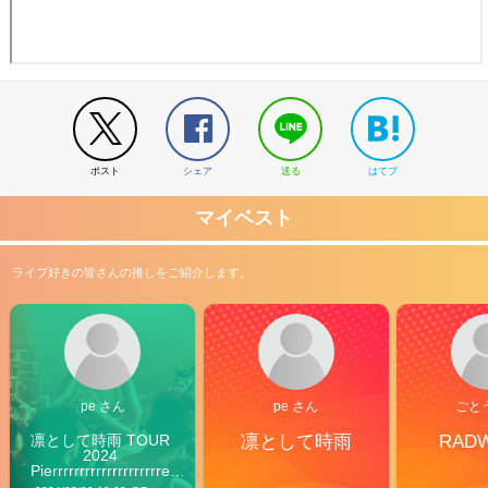
ポスト
シェア
送る
はてブ
マイベスト
ライブ好きの皆さんの推しをご紹介します。
pe さん
pe さん
ごと
凛として時雨 TOUR 
凛として時雨
RAD
2024 
Pierrrrrrrrrrrrrrrrrrrre 
Vibes