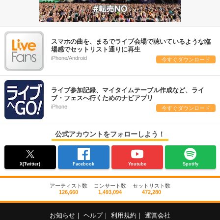
スマホの曲を、まるでライブ会場で聴いているような臨
場感でセットリスト通りに再生
iPhone/Android
今すぐダウンロード
ライブ参加記録、マイタイムテーブル作成など、ライ
ブ・フェスへ行くためのナビアプリ
iPhone
今すぐダウンロード
公式アカウントをフォローしよう！
X(Twitter)
Facebook
Youtube
Spotify
アーティスト数
コンサート数
セットリスト数
126,660
1,493,094
472,280
お知らせ
｜
ヘルプ
｜
利用規約
｜
運営会社