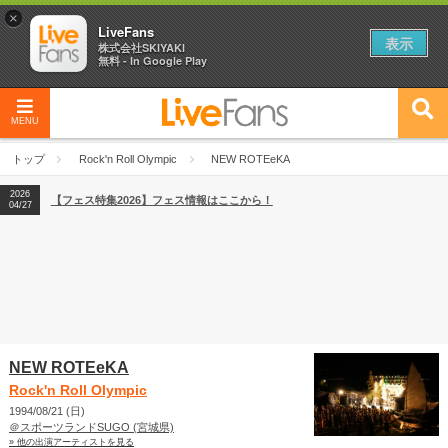
×
LiveFans
表示
株式会社SKIYAKI
無料 - In Google Play
MENU
2026
【フェス特集2026】フェス情報はここから！
04/27
トップ
Rock'n Roll Olympic
NEW ROTEeKA
2026
【ライブ動員ランキング】2026年上半期編発表！
07/28
2026
【フェス特集2026】フェス情報はここから！
04/27
2026
【ライブ動員ランキング】2026年上半期編発表！
07/28
NEW ROTEeKA
Rock'n Roll Olympic
1994/08/21 (日)
＠スポーツランドSUGO (宮城県)
» 他の出演アーティストを見る