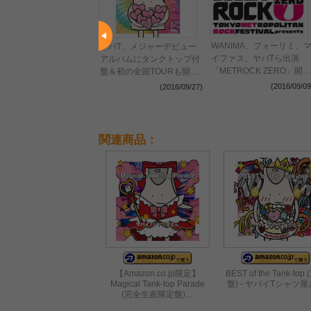
WANIMA、フォーリミ、
骸骨祭り」出演者第3弾
ヤバT、メジャーデビュー
イファス、ヤバTら出演
氣志團、でんぱ組、ヤバ
アルバムにタンクトップ付
「METROCK ZERO」開催
など11組！髙橋ヒロシ氏
盤＆初の全国TOURも開
決定！
よるビジュアルも解禁！
催！
(2016/09/09
(2016/10/15)
(2016/09/27)
関連商品：
【Amazon.co.jp限定】
BEST of the Tank-top
Magical Tank-top Parade
盤) - ヤバイTシャツ
(完全生産限定盤)…