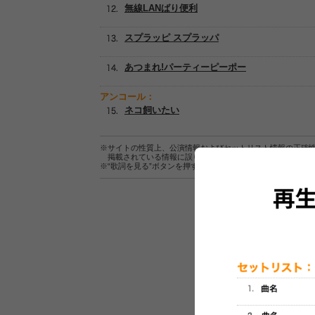
無線LANばり便利
スプラッピ スプラッパ
あつまれ!パーティーピーポー
アンコール：
ネコ飼いたい
※サイトの性質上、公演情報およびセットリスト情報の正確
掲載されている情報に誤りがある場合は、
こちら
よりご連
※“歌詞を見る”ボタンを押すと、株式会社ページワンが運営
セットリスト