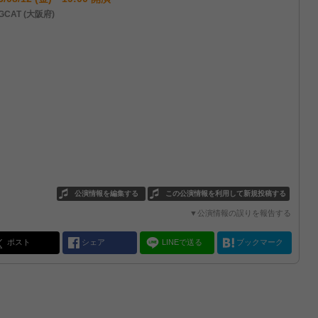
GCAT (大阪府)
公演情報を編集する
この公演情報を利用して新規投稿する
▼公演情報の誤りを報告する
ポスト
シェア
LINEで送る
ブックマーク