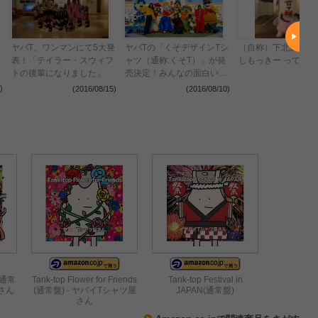
マ
ヤバT、ワンマンにて5大発
ヤバTの「くそデザインTシ
（自称）下北沢の守
表！「テイラー・スウィフ
ャツ（通称:くそT）」が発
しもっきー って、誰
トの後輩になりました」
売決定！みんなの面白い反
応まとめ
)
(2016/08/15)
(2016/08/10)
(2016
 (通常
Tank-top Flower for Friends
Tank-top Festival in
屋さん
(通常盤) - ヤバイTシャツ屋
JAPAN(通常盤)
さん