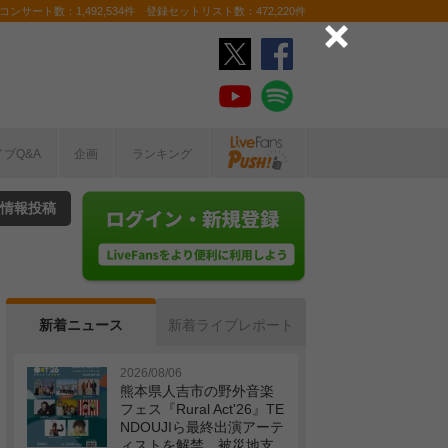
ンサート数：1,492,534件 登録セットリスト数：472,220件
イブQ&A
企画
ランキング
情報投稿
新着ニュース
新着ライブレポート
2026/08/06
熊本県人吉市の野外音楽
フェス『Rural Act'26』TE
NDOUJIら最終出演アーテ
ィストを解禁 被災地支