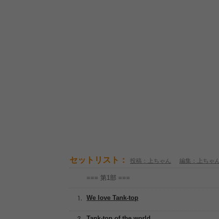
セットリスト：
投稿：上ちゃん
編集：上ちゃ
=== 第1部 ===
We love Tank-top
Tank-top of the world