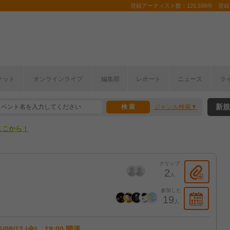
登録アーティスト数：126,599件 登録コ
ケット
オンラインライブ
編集部
レポート
ニュース
ラ
ここから！
新規
ジャンル検索
上半期編発表！
ここから！
上半期編発表！
クリップ
2
人
参加した
19
人
6/08/12 (金) 19:00 開演