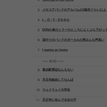
メロコアバンドのアルバムの3曲目ぐらいによ
L・O・V・Eタオル
DQNの車のミラーのところによくぶら下がっ
流行りのバンドのボーカルの男みんな声高い
I wanna go home
=== 第2部 ===
喜志駅周辺なんもない
天王寺経由してなんば
ウェイウェイ大学生
天王寺に住んでる女の子