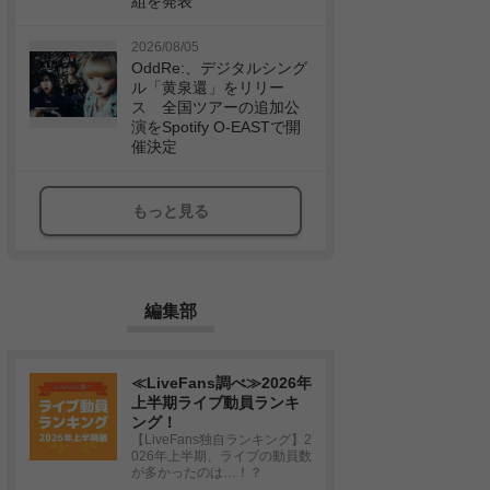
組を発表
2026/08/05
OddRe:、デジタルシング
ル「黄泉還」をリリー
ス 全国ツアーの追加公
演をSpotify O-EASTで開
催決定
もっと見る
編集部
≪LiveFans調べ≫2026年
上半期ライブ動員ランキ
ング！
【LiveFans独自ランキング】2
026年上半期、ライブの動員数
が多かったのは…！？