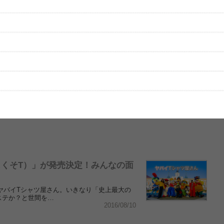
:くそT）」が発売決定！みんなの面
ったヤバイTシャツ屋さん。いきなり「史上最大の
ステか？と世間を…
2016/08/10