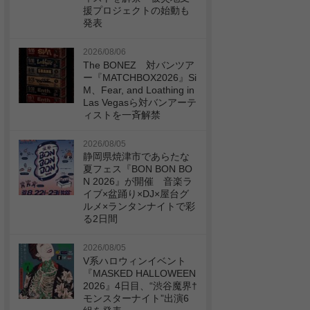
援プロジェクトの始動も
発表
2026/08/06
The BONEZ 対バンツア
ー『MATCHBOX2026』Si
M、Fear, and Loathing in
Las Vegasら対バンアーテ
ィストを一斉解禁
2026/08/05
静岡県焼津市であらたな
夏フェス『BON BON BO
N 2026』が開催 音楽ラ
イブ×盆踊り×DJ×屋台グ
ルメ×ランタンナイトで彩
る2日間
2026/08/05
V系ハロウィンイベント
『MASKED HALLOWEEN
2026』4日目、“渋谷魔界†
モンスターナイト”出演6