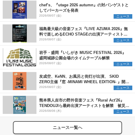
chef’s、『utage 2026 autumn』の対バンゲストと
してパーカーズを発表
2026/08/07 (金)
ニュース
福島最大級の音楽フェス『LIVE AZUMA 2026』無
料で楽しめるECHO STAGEの出演アーティストを
発表
2026/08/07 (金)
ニュース
岩手・盛岡『いしがき MUSIC FESTIVAL 2026』
盛岡城跡公園会場のタイムテーブル解禁
2026/08/07 (金)
ニュース
友成空、KeNN、お風呂と街灯が出演、 SKID
ZERO主催『窓 -MINAMI WHEEL EDITION- 』開催
決定
2026/08/07 (金)
ニュース
熊本県人吉市の野外音楽フェス『Rural Act'26』
TENDOUJIら最終出演アーティストを解禁 被災地
支援プロジェクトの始動も発表
2026/08/06 (木)
ニュース
ニュース一覧へ