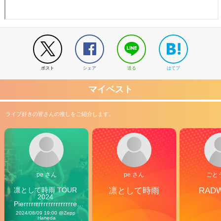
ポスト
シェア
送る
はてブ
マイベスト
ライブ好きの皆さんの推しをご紹介します。
pe さん
pe さん
ごと
凛として時雨 TOUR 
凛として時雨
RAD
2024 
Pierrrrrrrrrrrrrrrrrrrre 
Vibes
2024/08/09 19:00 @Zepp 
Haneda