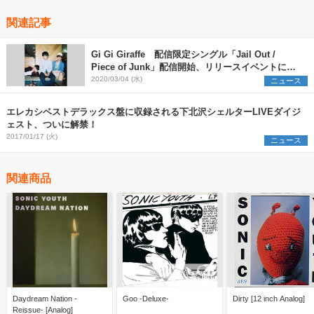
関連記事
Gi Gi Giraffe 配信限定シングル「Jail Out /
Piece of Junk」配信開始、リリースイベントに
The Wisely Brothers出演決定
2020/03/04 (水)
ニュース
エレカシベストデラックス盤に収録される下北沢シェルターLIVEダイジ
ェスト、ついに解禁！
2017/01/17 (火)
ニュース
関連商品
Daydream Nation -
Goo -Deluxe-
Dirty [12 inch Analog]
Reissue- [Analog]