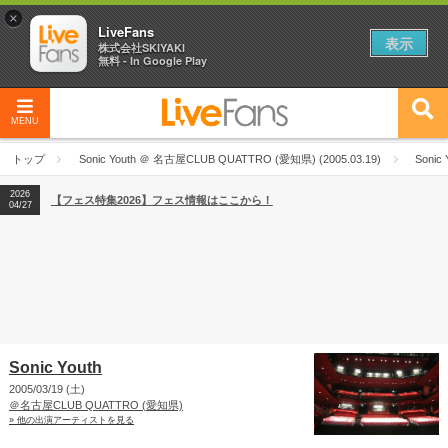
×
LiveFans
表示
株式会社SKIYAKI
無料 - In Google Play
MENU
2026
【フェス特集2026】フェス情報はここから！
04/27
トップ
Sonic Youth ＠ 名古屋CLUB QUATTRO (愛知県) (2005.03.19)
Sonic 
2026
【ライブ動員ランキング】2026年上半期編発表！
07/28
2026
【フェス特集2026】フェス情報はここから！
04/27
2026
【ライブ動員ランキング】2026年上半期編発表！
07/28
Sonic Youth
2005/03/19 (土)
＠名古屋CLUB QUATTRO (愛知県)
» 他の出演アーティストを見る