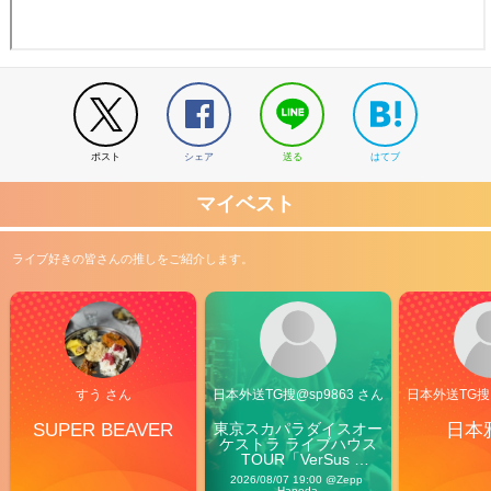
ポスト
シェア
送る
はてブ
マイベスト
ライブ好きの皆さんの推しをご紹介します。
すう さん
日本外送TG搜@sp9863 さん
日本外送TG搜@
SUPER BEAVER
東京スカパラダイスオー
日本
ケストラ ライブハウス
TOUR「VerSus 
Carnival」
2026/08/07 19:00 @Zepp 
Haneda