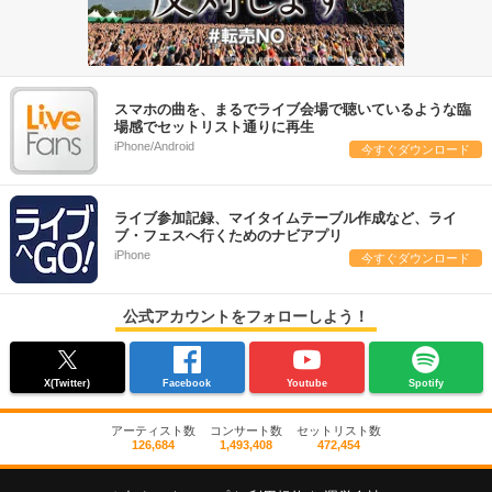
スマホの曲を、まるでライブ会場で聴いているような臨
場感でセットリスト通りに再生
iPhone/Android
今すぐダウンロード
ライブ参加記録、マイタイムテーブル作成など、ライ
ブ・フェスへ行くためのナビアプリ
iPhone
今すぐダウンロード
公式アカウントをフォローしよう！
X(Twitter)
Facebook
Youtube
Spotify
アーティスト数
コンサート数
セットリスト数
126,684
1,493,408
472,454