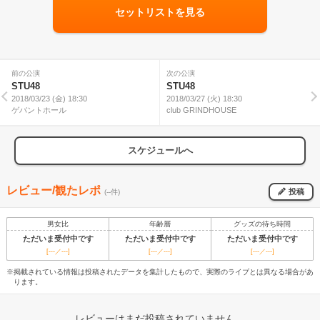
セットリストを見る
前の公演
次の公演
STU48
STU48
2018/03/23 (金) 18:30
2018/03/27 (火) 18:30
ゲバントホール
club GRINDHOUSE
スケジュールへ
レビュー/観たレポ
投稿
(--件)
男女比
年齢層
グッズの待ち時間
ただいま受付中です
ただいま受付中です
ただいま受付中です
[---／---]
[---／---]
[---／---]
※掲載されている情報は投稿されたデータを集計したもので、実際のライブとは異なる場合があ
ります。
レビューはまだ投稿されていません。