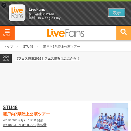
×
LiveFans
表示
株式会社SKIYAKI
無料 - In Google Play
MENU
2026
【フェス特集2026】フェス情報はここから！
04/27
トップ
STU48
瀬戸内7県陸上公演ツアー
2026
【ライブ動員ランキング】2026年上半期編発表！
07/28
2026
【フェス特集2026】フェス情報はここから！
04/27
2026
【ライブ動員ランキング】2026年上半期編発表！
07/28
STU48
瀬戸内7県陸上公演ツアー
2018/03/26 (月) 18:30 開演
＠club GRINDHOUSE (徳島県)