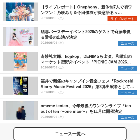
【ライブレポート】Onephony、新体制7人で初ワ
ンマン！乃咲みり＆今田優衣が決意語る＜
Onephony新体制1st Oneman Live はじまりの夏
2026/08/08 (土)
ライブレポート
＞
結那バースデーイベント2026のゲストで斉藤朱夏
＆愛美の出演が決定
2026/08/08 (土)
ニュース
奇妙礼太郎、kojikoji、DENIMSら出演、和歌山の
マーケット型野外イベント『PICNIC JAM 2026』
早割チケット発売開始
2026/08/08 (土)
ニュース
福井で開催のキャンプイン音楽フェス『Rockroshi
Starry Music Festival 2026』第3弾出演者として
SCOOBIE DO、かりゆし58、Reiを発表
2026/08/08 (土)
ニュース
omeme tenten、今年最後のワンマンライブ『ten
out of ten 〜one man〜』を11月に開催決定
2026/08/08 (土)
ニュース
ニュース一覧へ