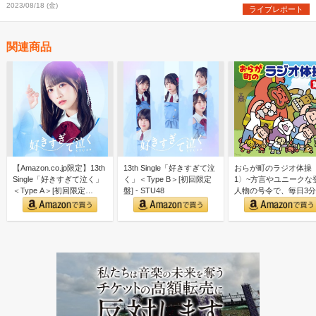
2023/08/18 (金)
ライブレポート
関連商品
【Amazon.co.jp限定】13th
13th Single「好きすぎて泣
おらが町のラジオ体操
Single「好きすぎて泣く」
く」＜Type B＞[初回限定
1〉~方言やユニークな
＜Type A＞[初回限定…
盤] - STU48
人物の号令で、毎日3
しく全身運動