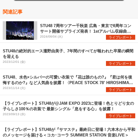
関連記事
STU48 7周年ツアー千秋楽 広島・東京で8周年コン
サート開催サプライズ発表！ 1stアルバム収録曲
「月と僕と新しい自分」初披露
2024/06/04 (火)
ライブレポート
STU48の絶対的エース瀧野由美子、7年間のすべてが報われた卒業の瞬間
を迎える
2023/12/01 (金)
ライブレポート
STU48、水色×シルバーの可愛い衣装で『花は誰のもの?』『君は何を後
悔するのか?』など人気曲を披露！〈PEACE STOCK 78’ HIROSHIMA
2023〉
2023/11/14 (火)
ライブレポート
【ライブレポート】STU48が@JAM EXPO 2023に登場！色とりどり女の
子らしさ100％の衣装で 最新シングル「息をする心」を披露！
2023/09/13 (水)
ライブレポート
【ライブレポート】STU48が『サマステ』最終日に登場！六本木から平和
のメッセージを届ける＜コカ･コーラ SUMMER STATION 音楽LIVE＞