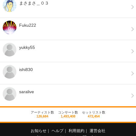
まさまさ＿０３
Fuku222
yukky55
ishi830
saralive
アーティスト数
コンサート数
セットリスト数
126,684
1,493,408
472,454
お知らせ
｜
ヘルプ
｜
利用規約
｜
運営会社