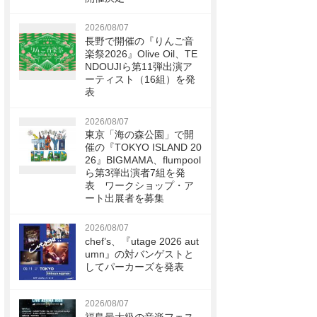
2026/08/07
長野で開催の『りんご音
楽祭2026』Olive Oil、TE
NDOUJIら第11弾出演ア
ーティスト（16組）を発
表
2026/08/07
東京「海の森公園」で開
催の『TOKYO ISLAND 20
26』BIGMAMA、flumpool
ら第3弾出演者7組を発
表 ワークショップ・ア
ート出展者を募集
2026/08/07
chef’s、『utage 2026 aut
umn』の対バンゲストと
してパーカーズを発表
2026/08/07