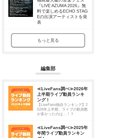
福島最大級の音楽フェス
『LIVE AZUMA 2026』無
料で楽しめるECHO STAG
Eの出演アーティストを発
表
もっと見る
編集部
≪LiveFans調べ≫2026年
上半期ライブ動員ランキ
ング！
【LiveFans独自ランキング】2
026年上半期、ライブの動員数
が多かったのは…！？
≪LiveFans調べ≫2025年
年間ライブ動員ランキン