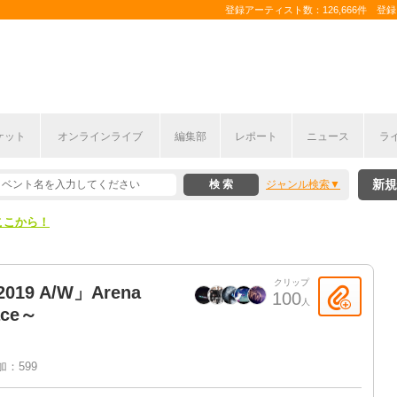
登録アーティスト数：126,666件 登録コ
ケット
オンラインライブ
編集部
レポート
ニュース
ラ
ここから！
新規
ジャンル検索
上半期編発表！
ここから！
上半期編発表！
クリップ
-2019 A/W」Arena
100
人
lace～
加：599