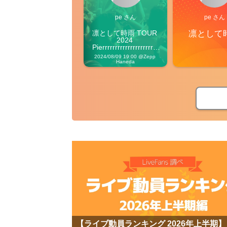
pe さん
pe さん
凛として時雨 TOUR 
凛として
2024 
Pierrrrrrrrrrrrrrrrrrrre 
Vibes
2024/08/09 19:00 @Zepp 
Haneda
【ライブ動員ランキング 2026年上半期】