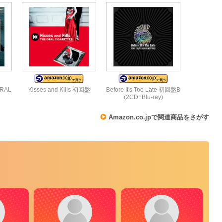
ORAL
Kisses and Kills 初回盤
Before It's Too Late 初回盤B
(2CD+Blu-ray)
Amazon.co.jpで関連商品をさがす