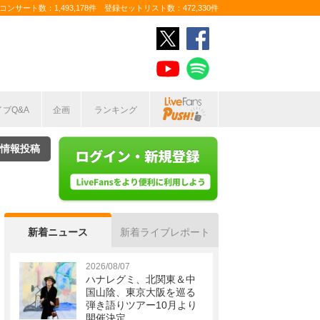
ンサート数：1,493,178件 登録セットリスト数：472,330件
イブQ&A
企画
ランキング
情報投稿
新着ニュース
新着ライブレポート
2026/08/07
ハナレグミ、北関東＆中
国山陰、東京大阪を巡る
弾き語りツアー10月より
開催決定