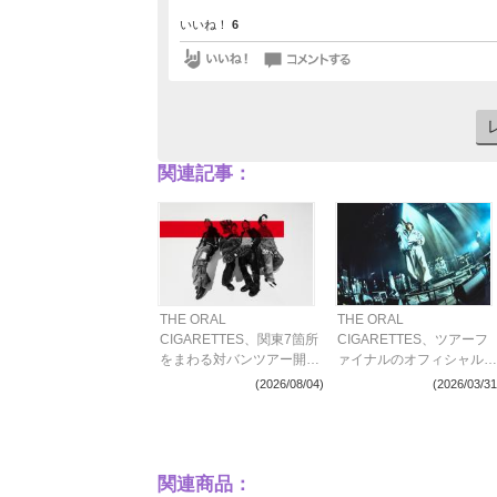
いいね！
6
関連記事：
THE ORAL
THE ORAL
CIGARETTES、関東7箇所
CIGARETTES、ツアーフ
をまわる対バンツアー開催
ァイナルのオフィシャルレ
決定
ポートが到着 成熟の向こ
(2026/08/04)
(2026/03/31
う側で新たな衝動に身を任
せる現在のオーラルを綴る
関連商品：