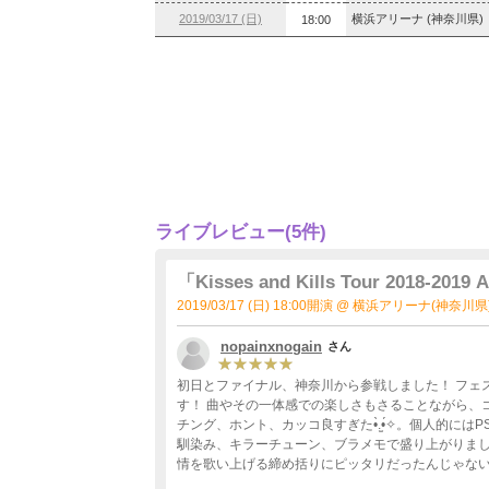
2019/03/17 (日)
横浜アリーナ (神奈川県)
18:00
ライブレビュー(5件)
「Kisses and Kills Tour 2018-2019 
2019/03/17 (日) 18:00開演 @ 横浜アリーナ(神奈川県
nopainxnogain
さん
初日とファイナル、神奈川から参戦しました！ フェ
す！ 曲やその一体感での楽しさもさることながら、
チング、ホント、カッコ良すぎた•̀.̫•́✧。個人的にはPSYC
馴染み、キラーチューン、ブラメモで盛り上がりまし
情を歌い上げる締め括りにピッタリだったんじゃない
く姿が、引き寄せて離されているかのような、いたぶられる