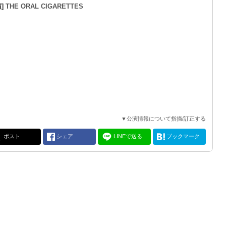
演]
THE ORAL CIGARETTES
▼公演情報について指摘/訂正する
ポスト
シェア
LINEで送る
ブックマーク