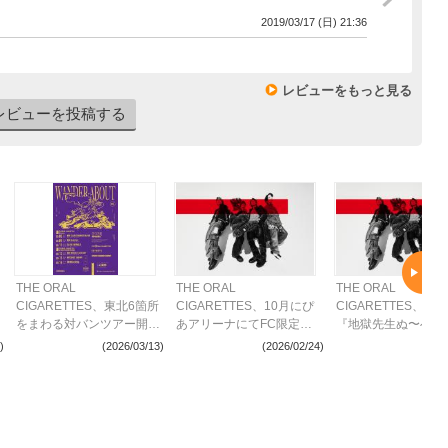
2019/03/17 (日) 21:36
レビューをもっと見る
レビューを投稿する
THE ORAL
THE ORAL
THE ORAL
CIGARETTES、東北6箇所
CIGARETTES、10月にぴ
CIGARETTES、T
をまわる対バンツアー開催
あアリーナにてFC限定ラ
『地獄先生ぬ〜べ〜
決定 Enfants、
イブ開催決定
主題歌「ERASE」
)
(2026/03/13)
(2026/02/24)
(2025
SPARK!!SOUND!!SHOW!!
リース決定&2026
が出演
ールツアー開催も発