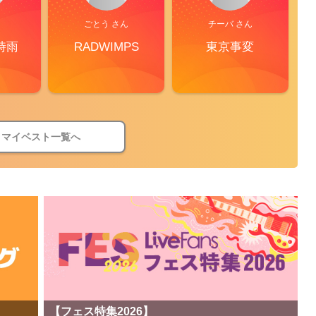
ごとう さん
チーバ さん
時雨
RADWIMPS
東京事変
マイベスト一覧へ
【フェス特集2026】