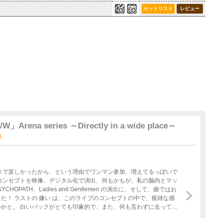
0
233
セットリスト
レビュー
A/W」Arena series ～Directly in a wide place～
)
スで楽しかったから、という理由でワンマン参加、増えてるっぽいで
コンセプトを映像、デジタル化で演出、何もかもが、私の脳内とマッ
HOPATH、Ladies and Gentlemen の演出に、そして、曲ではお
た！ ラストの 嫌い は、このライブのコンセプトの中で、複雑な感
かと。 白いバックがとても印象的で、また、何も言わずに去ってい
感じが否めなかった。THE ORAL CIGARETTESのライブは