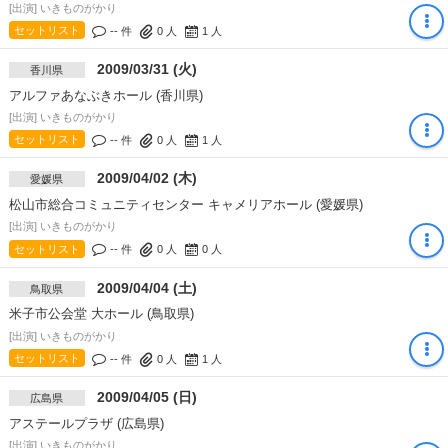
[出演] いきものがかり
セットリスト
-- 件
0
人
1
人
2009/03/31 (火)
香川県
アルファあなぶきホール (香川県)
[出演] いきものがかり
セットリスト
-- 件
0
人
1
人
2009/04/02 (木)
愛媛県
松山市総合コミュニティセンター キャメリアホール (愛媛県)
[出演] いきものがかり
セットリスト
-- 件
0
人
0
人
2009/04/04 (土)
鳥取県
米子市公会堂 大ホール (鳥取県)
[出演] いきものがかり
セットリスト
-- 件
0
人
1
人
2009/04/05 (日)
広島県
アステールプラザ (広島県)
[出演] いきものがかり