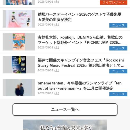
Onephony新体制1st Oneman Live はじまりの夏
2026/08/08 (土)
ライブレポート
＞
結那バースデーイベント2026のゲストで斉藤朱夏
＆愛美の出演が決定
2026/08/08 (土)
ニュース
奇妙礼太郎、kojikoji、DENIMSら出演、和歌山の
マーケット型野外イベント『PICNIC JAM 2026』
早割チケット発売開始
2026/08/08 (土)
ニュース
福井で開催のキャンプイン音楽フェス『Rockroshi
Starry Music Festival 2026』第3弾出演者として
SCOOBIE DO、かりゆし58、Reiを発表
2026/08/08 (土)
ニュース
omeme tenten、今年最後のワンマンライブ『ten
out of ten 〜one man〜』を11月に開催決定
2026/08/08 (土)
ニュース
ニュース一覧へ