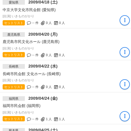
2009/04/18 (土)
愛知県
中京大学文化市民会館 (愛知県)
[出演] いきものがかり
セットリスト
-- 件
0
人
0
人
2009/04/20 (月)
鹿児島県
鹿児島市民文化ホール (鹿児島県)
[出演] いきものがかり
セットリスト
-- 件
0
人
0
人
2009/04/22 (水)
長崎県
長崎市民会館 文化ホール (長崎県)
[出演] いきものがかり
セットリスト
-- 件
0
人
0
人
2009/04/24 (金)
福岡県
福岡市民会館 (福岡県)
[出演] いきものがかり
セットリスト
-- 件
1
人
1
人
2009/04/25 (土)
熊本県