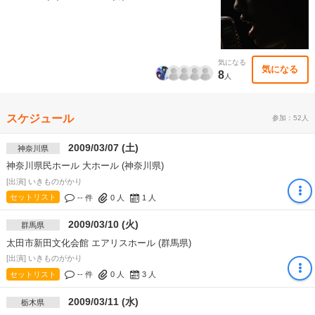
気になる
気になる
8
人
スケジュール
参加：52人
2009/03/07 (土)
神奈川県
神奈川県民ホール 大ホール (神奈川県)
[出演] いきものがかり
セットリスト
-- 件
0
人
1
人
2009/03/10 (火)
群馬県
太田市新田文化会館 エアリスホール (群馬県)
[出演] いきものがかり
セットリスト
-- 件
0
人
3
人
2009/03/11 (水)
栃木県