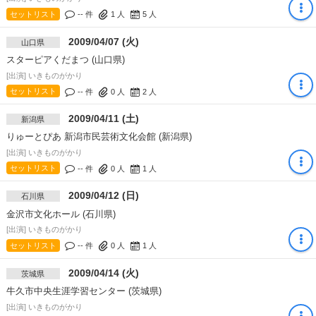
セットリスト
-- 件
1
人
5
人
2009/04/07 (火)
山口県
スターピアくだまつ (山口県)
[出演] いきものがかり
セットリスト
-- 件
0
人
2
人
2009/04/11 (土)
新潟県
りゅーとぴあ 新潟市民芸術文化会館 (新潟県)
[出演] いきものがかり
セットリスト
-- 件
0
人
1
人
2009/04/12 (日)
石川県
金沢市文化ホール (石川県)
[出演] いきものがかり
セットリスト
-- 件
0
人
1
人
2009/04/14 (火)
茨城県
牛久市中央生涯学習センター (茨城県)
[出演] いきものがかり