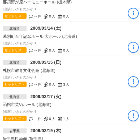
那須野が原ハーモニーホール (栃木県)
[出演] いきものがかり
セットリスト
-- 件
0
人
0
人
2009/03/14 (土)
北海道
幕別町百年記念ホール 大ホール (北海道)
[出演] いきものがかり
セットリスト
-- 件
0
人
0
人
2009/03/15 (日)
北海道
札幌市教育文化会館 (北海道)
[出演] いきものがかり
セットリスト
-- 件
0
人
3
人
2009/03/17 (火)
北海道
函館市芸術ホール (北海道)
[出演] いきものがかり
セットリスト
-- 件
0
人
1
人
2009/03/19 (木)
岩手県
岩手県民会館 (岩手県)