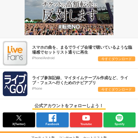
スマホの曲を、まるでライブ会場で聴いているような臨
場感でセットリスト通りに再生
iPhone/Android
今すぐダウンロード
ライブ参加記録、マイタイムテーブル作成など、ライ
ブ・フェスへ行くためのナビアプリ
iPhone
今すぐダウンロード
公式アカウントをフォローしよう！
X(Twitter)
Facebook
Youtube
Spotify
アーティスト数
コンサート数
セットリスト数