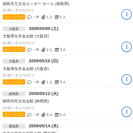
徳島市立文化センター ホール (徳島県)
[出演] いきものがかり
セットリスト
-- 件
1
人
2
人
2009/05/09 (土)
大阪府
大阪厚生年金会館 (大阪府)
[出演] いきものがかり
セットリスト
-- 件
2
人
3
人
2009/05/10 (日)
大阪府
大阪厚生年金会館 (大阪府)
[出演] いきものがかり
セットリスト
-- 件
1
人
3
人
2009/05/12 (火)
静岡県
静岡市民文化会館 (静岡県)
[出演] いきものがかり
セットリスト
-- 件
0
人
0
人
2009/05/14 (木)
愛知県