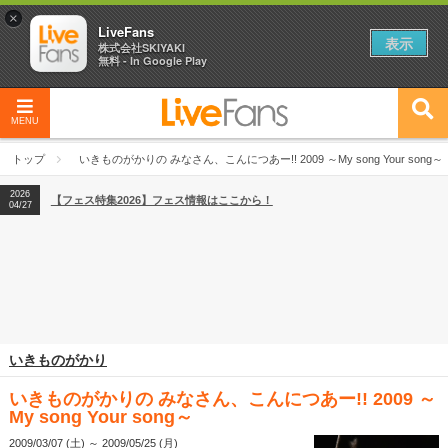
×
LiveFans
表示
株式会社SKIYAKI
無料 - In Google Play
MENU
2026
【フェス特集2026】フェス情報はここから！
04/27
トップ
いきものがかりの みなさん、こんにつあー!! 2009 ～My song Your song～
2026
【ライブ動員ランキング】2026年上半期編発表！
07/28
2026
【フェス特集2026】フェス情報はここから！
04/27
2026
【ライブ動員ランキング】2026年上半期編発表！
07/28
いきものがかり
いきものがかりの みなさん、こんにつあー!! 2009 ～
My song Your song～
2009/03/07 (土) ～ 2009/05/25 (月)