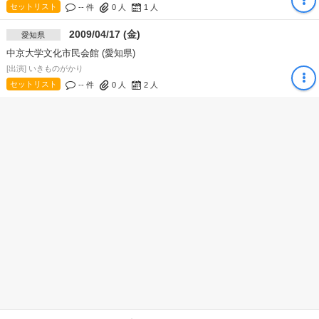
セットリスト
-- 件
0
人
1
人
2009/04/17 (金)
愛知県
中京大学文化市民会館 (愛知県)
[出演] いきものがかり
セットリスト
-- 件
0
人
2
人