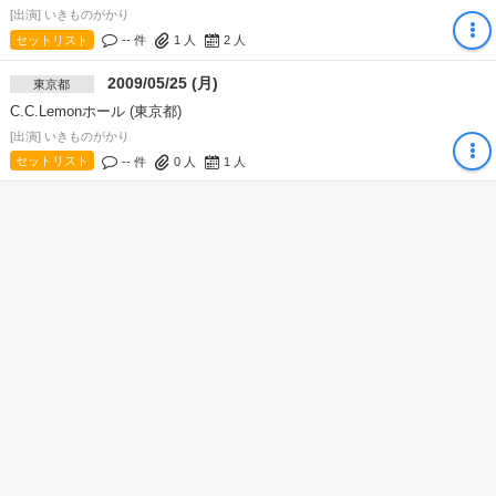
[出演] いきものがかり
セットリスト
-- 件
1
人
2
人
2009/05/25 (月)
東京都
C.C.Lemonホール (東京都)
[出演] いきものがかり
セットリスト
-- 件
0
人
1
人