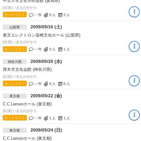
中京大学文化市民会館 (愛知県)
[出演] いきものがかり
セットリスト
-- 件
0
人
3
人
2009/05/16 (土)
山梨県
東京エレクトロン韮崎文化ホール (山梨県)
[出演] いきものがかり
セットリスト
-- 件
0
人
1
人
2009/05/20 (水)
神奈川県
厚木市文化会館 (神奈川県)
[出演] いきものがかり
セットリスト
-- 件
0
人
0
人
2009/05/22 (金)
東京都
C.C.Lemonホール (東京都)
[出演] いきものがかり
セットリスト
-- 件
1
人
1
人
2009/05/24 (日)
東京都
C.C.Lemonホール (東京都)