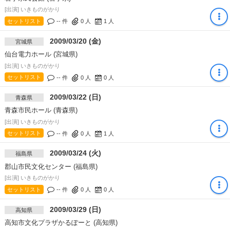
[出演] いきものがかり
セットリスト
-- 件
0
人
1
人
2009/03/20 (金)
宮城県
仙台電力ホール (宮城県)
[出演] いきものがかり
セットリスト
-- 件
0
人
0
人
2009/03/22 (日)
青森県
青森市民ホール (青森県)
[出演] いきものがかり
セットリスト
-- 件
0
人
1
人
2009/03/24 (火)
福島県
郡山市民文化センター (福島県)
[出演] いきものがかり
セットリスト
-- 件
0
人
0
人
2009/03/29 (日)
高知県
高知市文化プラザかるぽーと (高知県)