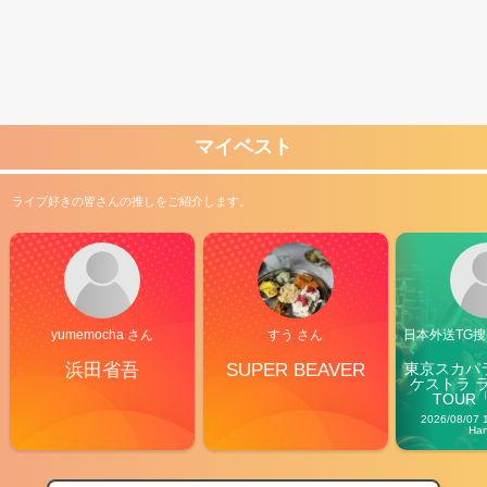
マイベスト
ライブ好きの皆さんの推しをご紹介します。
yumemocha さん
すう さん
日本外送TG搜@
浜田省吾
SUPER BEAVER
東京スカパ
ケストラ 
TOUR「V
Carn
2026/08/07 
Ha