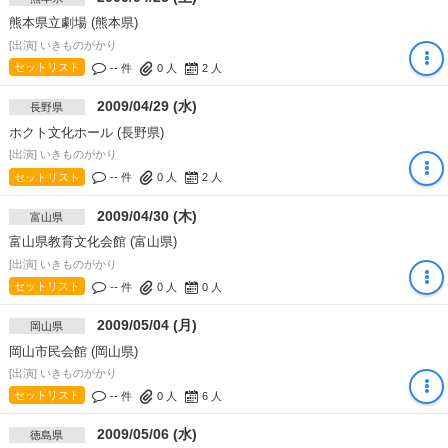
熊本県立劇場 (熊本県)
[出演] いきものがかり
セットリスト
-- 件
0
人
2
人
2009/04/29 (水)
長野県
ホクト文化ホール (長野県)
[出演] いきものがかり
セットリスト
-- 件
0
人
2
人
2009/04/30 (木)
富山県
富山県教育文化会館 (富山県)
[出演] いきものがかり
セットリスト
-- 件
0
人
0
人
2009/05/04 (月)
岡山県
岡山市民会館 (岡山県)
[出演] いきものがかり
セットリスト
-- 件
0
人
6
人
2009/05/06 (水)
徳島県