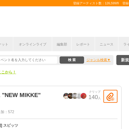
登録アーティスト数：126,599件 登録コ
ケット
オンラインライブ
編集部
レポート
ニュース
ラ
ここから！
新規
ジャンル検索
上半期編発表！
ここから！
上半期編発表！
クリップ
 "NEW MIKKE"
140
人
加：572
演]
スピッツ