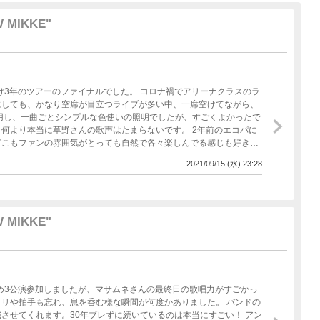
W MIKKE"
足がけ3年のツアーのファイナルでした。 コロナ禍でアリーナクラスのラ
にしても、かなり空席が目立つライブが多い中、一席空けてながら、
多用し、一曲ごとシンプルな色使いの照明でしたが、すごくよかったで
何より本当に草野さんの歌声はたまらないです。 2年前のエコパに
どこもファンの雰囲気がとっても自然で各々楽しんでる感じも好きで
で行ったり、新しい恋人と行ったり、、、なんか色々ありますねw
2021/09/15 (水) 23:28
ねて弾けました！
W MIKKE"
リや拍手も忘れ、息を呑む様な瞬間が何度かありました。 バンドの
させてくれます。30年ブレずに続いているのは本当にすごい！ アン