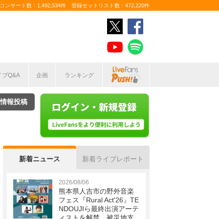
ンサート数：1,492,534件 登録セットリスト数：472,220件
イブQ&A
企画
ランキング
情報投稿
新着ニュース
新着ライブレポート
2026/08/06
熊本県人吉市の野外音楽
フェス『Rural Act'26』TE
NDOUJIら最終出演アーテ
ィストを解禁 被災地支