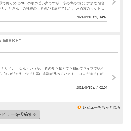
源で聴くのは20代の頃の若い声ですが、今の声の方には大きな包容
ありがとさん」の独特の世界観が印象的でした。 お約束のヒット曲
た。 あいみょんがスピッツの大ファンという事もあるのか、曲調が既
2021/09/16 (木) 14:46
メンバーも言われてましたが、最終日とても楽しんで、MCもリラッ
でのツアーを完走されて、長く続いたプレッシャーや緊張から解放さ
関西の地名も律儀に挙げ、特に和歌山のアドベンチャーワールドのパン
らシニア世代、仕事帰り風の人などファン層が厚いのもスピッツライ
もポツポツ空いている席もあり、きっと迷ったあげく断念された方も
W MIKKE"
tだったと思うので。 いつか躊躇なく声援をおくれる日を待っています。
IKKEのスタート時からこちらでセトリを確認させて貰ってたので、最
いというか、なんというか。 紫の夜を越えてを初めてライブで聴き
に迫力があり、今でも耳に余韻が残っています。 コロナ禍ですが、
！
2021/09/15 (水) 02:04
レビューをもっと見る
レビューを投稿する