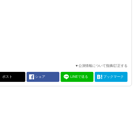
▼公演情報について指摘/訂正する
ポスト
シェア
LINEで送る
ブックマーク