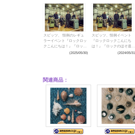
スピッツ、 恒例のレギュ
スピッツ、恒例イベント
ラーイベント『ロックロッ
『ロックロックこんにち
クこんにちは！』『ロック
は！』『ロックのほそ道』
のほそ道』『豊洲サンセッ
『豊洲サンセット』大阪・
(2025/05/30)
(2024/05/31
ト』9月に開催決定
宮城・東京で9月に開催決
定 全出演アーティストを
発表
関連商品：