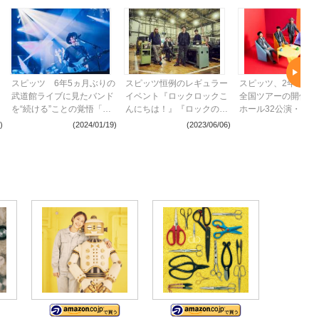
スピッツ 6年5ヵ月ぶりの
スピッツ恒例のレギュラー
スピッツ、2年ぶり
武道館ライブに見たバンド
イベント『ロックロックこ
全国ツアーの開催
を“続ける”ことの覚悟「武
んにちは！』『ロックのほ
ホール32公演・アリ
道館に立てなくてもスピッ
そ道』『豊洲サンセット
13公演の合計45公
)
(2024/01/19)
(2023/06/06)
(2023
ツは長く続けていくと思
2023』、全出演アーティ
施
う」
ストを一挙解禁