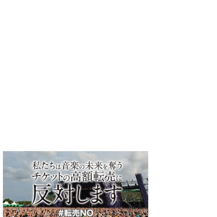
となる
『ロックロックこんにち
「待ってたら良いことある
スピッツ、レ
を発表
は！Ver.24』2日目ーース
んだね」『ロックロックこ
ント『有明サ
ーナ
ピッツのレギュラーイベン
んにちは！Ver.24』初日ー
2022』の追
演を実
トにて「SHE’Sにはそよ風
ースピッツを子供の頃から
てエレカシを
/02/01)
(2022/10/12)
(2022/10/12)
を、Hump Backには冬の
敬愛する、四星球、マカロ
日差しを感じた」地元・大
ニえんぴつと共演
阪勢とステージで共鳴