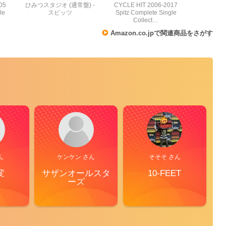
05
ひみつスタジオ (通常盤) -
CYCLE HIT 2006-2017
le
スピッツ
Spitz Complete Single
Collect…
Amazon.co.jpで関連商品をさがす
ん
ケンケン さん
そそそ さん
変
サザンオールスタ
10-FEET
S
ーズ