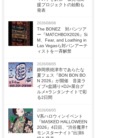
援プロジェクトの始動も
発表
2026/08/06
The BONEZ 対バンツア
ー『MATCHBOX2026』Si
M、Fear, and Loathing in
Las Vegasら対バンアーテ
ィストを一斉解禁
2026/08/05
静岡県焼津市であらたな
夏フェス『BON BON BO
N 2026』が開催 音楽ラ
イブ×盆踊り×DJ×屋台グ
ルメ×ランタンナイトで彩
る2日間
2026/08/05
V系ハロウィンイベント
『MASKED HALLOWEEN
2026』4日目、“渋谷魔界†
モンスターナイト”出演6