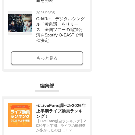
組を発表
2026/08/05
OddRe:、デジタルシング
ル「黄泉還」をリリー
ス 全国ツアーの追加公
演をSpotify O-EASTで開
催決定
もっと見る
編集部
≪LiveFans調べ≫2026年
上半期ライブ動員ランキ
ング！
【LiveFans独自ランキング】2
026年上半期、ライブの動員数
が多かったのは…！？