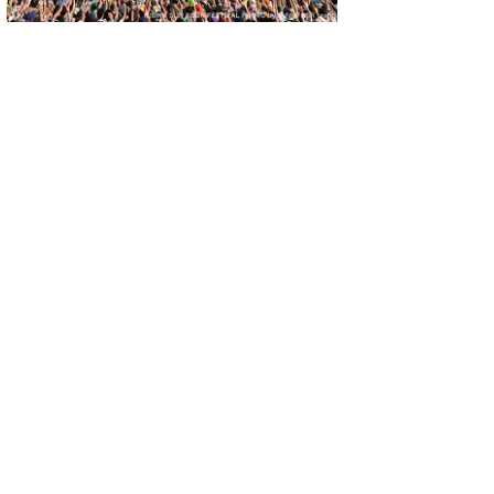
NOBU さん
urvive Said The 
Prophet