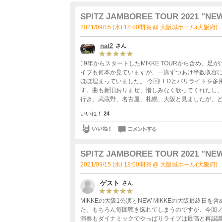
SPITZ JAMBOREE TOUR 2021 "NE
2021/09/15 (水) 18:00開演 @ 大阪城ホール(大阪府)
nat2
さん
19年からスタートしたMIKKE TOURから含め、
イブも何本か見ていますが、一席ずつあけ半数収容
ほぼ埋まっていました。 今回LEDとバリライトを
す。曲も新旧おりまぜ、惜しみなく歌ってくれたし、
行き、武蔵野、名古屋、札幌、大阪と見ましたが、
す。この2年、好きな人と行ったり、大失恋して一人
いいね！
24
いろんなことを思いながら、俺のすべてで、飛び跳
SPITZ JAMBOREE TOUR 2021 "NE
2021/09/15 (水) 18:00開演 @ 大阪城ホール(大阪府)
ゲスト
さん
MIKKEの大阪1公演とNEW MIKKEの大阪最終日を含め3公演参加しましたが、マサムネさんの最終日の歌唱力がすごかっ
た。もちろん毎回聴き惚れてしまうのですが、今回ノ
演奏もダイナミックでやっぱりライブは最高と再認識