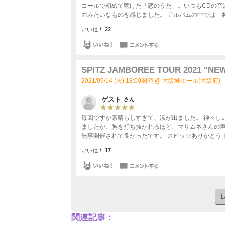
コールで初めて聴けた「恋のうた」。いつもCDの音
力みたいなものを感じました。 アルバムの中では「
弾き語りでは、関西ということで“あいみょん“でし
いいね！
22
にスピッツエキス満載でもっと聴いていたかった。 
クスされているのがわかりました。 不安定な状況下
れたのでは。 中止になったMIKKEホールツアーの
ダの話を楽しそうにされてました。 若いカップルか
ブの特徴ですね。 スタンド席から見た限り、前方で
SPITZ JAMBOREE TOUR 2021 "NE
いたのだと思います。 チケットはすぐにsold ou
2021/09/14 (火) 18:00開演 @ 大阪城ホール(大阪府)
再びのチケット争奪戦は覚悟の上で。 2019年のM
後に記念に？投稿してみました。
ゲスト
さん
毎回ですが素晴らしすぎて、涙が出ました。 神々し
ましたが、胸を打ち抜かれるほど、マサムネさんの声
無事開催されて良かったです。 スピッツありがとう
いいね！
17
関連記事：