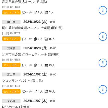
新潟県民会館 大ホール (新潟県)
[出演] 10-FEET
セットリスト
-- 件
2
人
8
人
2024/10/23 (水)
岡山県
19:00
岡山芸術創造劇場ハレノワ 大劇場 (岡山県)
[出演] 10-FEET
セットリスト
-- 件
3
人
15
人
2024/10/28 (月)
茨城県
19:00
水戸市民会館 グロービスホール (茨城県)
[出演] 10-FEET
セットリスト
-- 件
3
人
13
人
2024/11/02 (土)
富山県
18:00
クロスランドおやべ (富山県)
[出演] 10-FEET
セットリスト
-- 件
4
人
16
人
2024/11/07 (木)
京都府
19:00
KBSホール (京都府)