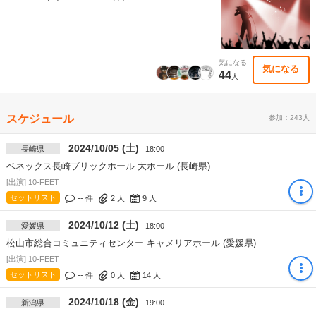
気になる
気になる
44
人
スケジュール
参加：243人
2024/10/05 (土)
長崎県
18:00
ベネックス長崎ブリックホール 大ホール (長崎県)
[出演] 10-FEET
セットリスト
-- 件
2
人
9
人
2024/10/12 (土)
愛媛県
18:00
松山市総合コミュニティセンター キャメリアホール (愛媛県)
[出演] 10-FEET
セットリスト
-- 件
0
人
14
人
2024/10/18 (金)
新潟県
19:00