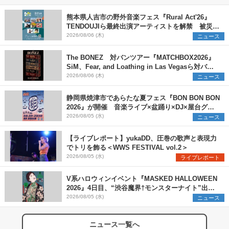
熊本県人吉市の野外音楽フェス『Rural Act'26』
TENDOUJIら最終出演アーティストを解禁 被災地
支援プロジェクトの始動も発表
2026/08/06 (木)
ニュース
The BONEZ 対バンツアー『MATCHBOX2026』
SiM、Fear, and Loathing in Las Vegasら対バン
アーティストを一斉解禁
2026/08/06 (木)
ニュース
静岡県焼津市であらたな夏フェス『BON BON BON
2026』が開催 音楽ライブ×盆踊り×DJ×屋台グル
メ×ランタンナイトで彩る2日間
2026/08/05 (水)
ニュース
【ライブレポート】yukaDD、圧巻の歌声と表現力
でトリを飾る＜WWS FESTIVAL vol.2＞
2026/08/05 (水)
ライブレポート
V系ハロウィンイベント『MASKED HALLOWEEN
2026』4日目、“渋谷魔界†モンスターナイト”出演6
組を発表
2026/08/05 (水)
ニュース
ニュース一覧へ