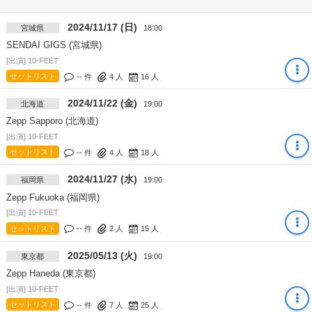
2024/11/17 (日)
宮城県
18:00
SENDAI GIGS (宮城県)
[出演] 10-FEET
セットリスト
-- 件
4
人
16
人
2024/11/22 (金)
北海道
19:00
Zepp Sapporo (北海道)
[出演] 10-FEET
セットリスト
-- 件
4
人
18
人
2024/11/27 (水)
福岡県
19:00
Zepp Fukuoka (福岡県)
[出演] 10-FEET
セットリスト
-- 件
2
人
15
人
2025/05/13 (火)
東京都
19:00
Zepp Haneda (東京都)
[出演] 10-FEET
セットリスト
-- 件
7
人
25
人