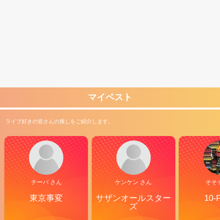
マイベスト
ライブ好きの皆さんの推しをご紹介します。
チーバ さん
ケンケン さん
そそ
東京事変
サザンオールスター
10-
ズ