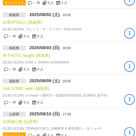
セットリスト
-- 件
0
人
1
人
2025/08/02 (土)
島根県
18:30
出雲APOLLO (島根県)
[出演] GEZAN, マヒトゥ・ザ・ピーポー, DNA GAINZ
-- 件
0
人
0
人
2025/08/03 (日)
鳥取県
18:00
米子AZTiC laughs (鳥取県)
[出演] GEZAN, KOM_I, NANAO KOBAYASHI
-- 件
0
人
0
人
2025/08/09 (土)
福島県
18:00
club SONIC iwaki (福島県)
[出演] GEZAN, U-zhaan × 環ROY × 鎮座DOPENESS, IZUMiTA, 影千代
-- 件
0
人
0
人
2025/08/10 (日)
山形県
17:30
出羽遊心館 (山形県)
[出演] GEZAN, TENNISCOATS, 白崎映美 & 東北6県ろ～るショー‼
セットリスト
-- 件
0
人
0
人