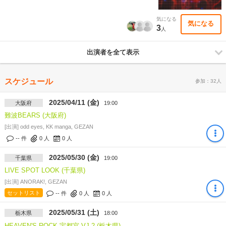
気になる
気になる
3
人
出演者を全て表示
スケジュール
参加：32人
2025/04/11 (金)
大阪府
19:00
難波BEARS (大阪府)
[出演] odd eyes, KK manga, GEZAN
-- 件
0
人
0
人
2025/05/30 (金)
千葉県
19:00
LIVE SPOT LOOK (千葉県)
[出演] ANORAK!, GEZAN
セットリスト
-- 件
0
人
0
人
2025/05/31 (土)
栃木県
18:00
HEAVEN'S ROCK 宇都宮 VJ-2 (栃木県)