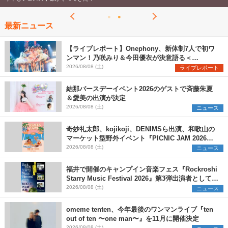
最新ニュース
【ライブレポート】Onephony、新体制7人で初ワ
ンマン！乃咲みり＆今田優衣が決意語る＜
Onephony新体制1st Oneman Live はじまりの夏
2026/08/08 (土)
ライブレポート
＞
結那バースデーイベント2026のゲストで斉藤朱夏
＆愛美の出演が決定
2026/08/08 (土)
ニュース
奇妙礼太郎、kojikoji、DENIMSら出演、和歌山の
マーケット型野外イベント『PICNIC JAM 2026』
早割チケット発売開始
2026/08/08 (土)
ニュース
福井で開催のキャンプイン音楽フェス『Rockroshi
Starry Music Festival 2026』第3弾出演者として
SCOOBIE DO、かりゆし58、Reiを発表
2026/08/08 (土)
ニュース
omeme tenten、今年最後のワンマンライブ『ten
out of ten 〜one man〜』を11月に開催決定
2026/08/08 (土)