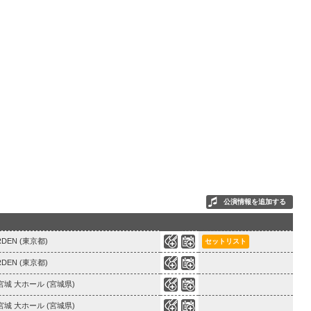
公演情報を追加する
0
8
RDEN (東京都)
セットリスト
0
4
RDEN (東京都)
0
5
城 大ホール (宮城県)
0
4
城 大ホール (宮城県)