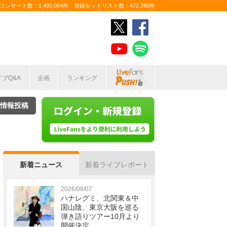
ンサート数：1,493,094件 登録セットリスト数：472,280件
イブQ&A
企画
ランキング
情報投稿
新着ニュース
新着ライブレポート
2026/08/07
ハナレグミ、北関東＆中
国山陰、東京大阪を巡る
弾き語りツアー10月より
開催決定