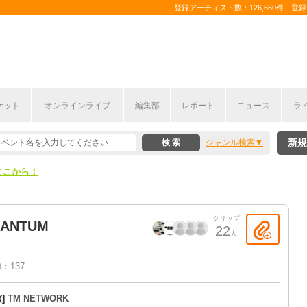
登録アーティスト数：126,660件 登録コ
ケット
オンラインライブ
編集部
レポート
ニュース
ラ
ここから！
新規
ジャンル検索
上半期編発表！
ここから！
上半期編発表！
クリップ
UANTUM
22
人
：137
演]
TM NETWORK