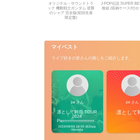
オリジナル・サウンドトラ
J-POP伝説 SUPER BE
ック 機動戦士ガンダム 逆襲
枚組 (収納ケース付)
のシャア 完全版(初回生産
限定盤)
マイベスト
ライブ好きの皆さんの推しをご紹介します。
pe さん
pe さん
凛として時雨 TOUR 
凛として
2024 
Pierrrrrrrrrrrrrrrrrrrre 
Vibes
2024/08/09 19:00 @Zepp 
Haneda