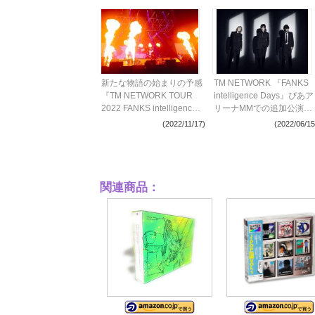
新たな物語の始まりの予感
TM NETWORK 『FANKS
『TM NETWORK TOUR
intelligence Days』ぴあア
2022 FANKS intelligence
リーナMMでの追加公演開
Days』 ツアーファイナル
催が決定＆NEWビジュア
(2022/11/17)
(2022/06/15
ぴアリーナ公演をレポート
ル公開
関連商品：