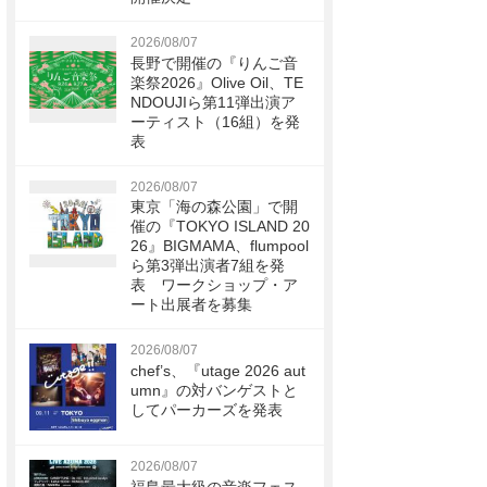
2026/08/07
長野で開催の『りんご音
楽祭2026』Olive Oil、TE
NDOUJIら第11弾出演ア
ーティスト（16組）を発
表
2026/08/07
東京「海の森公園」で開
催の『TOKYO ISLAND 20
26』BIGMAMA、flumpool
ら第3弾出演者7組を発
表 ワークショップ・ア
ート出展者を募集
2026/08/07
chef’s、『utage 2026 aut
umn』の対バンゲストと
してパーカーズを発表
2026/08/07