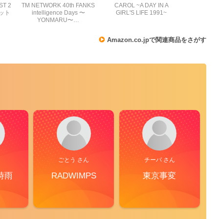
ST 2
TM NETWORK 40th FANKS
CAROL ~A DAY IN A
セット
intelligence Days 〜
GIRL'S LIFE 1991~
YONMARU〜…
Amazon.co.jpで関連商品をさがす
ごとう さん
チーバ さん
時雨
RADWIMPS
東京事変