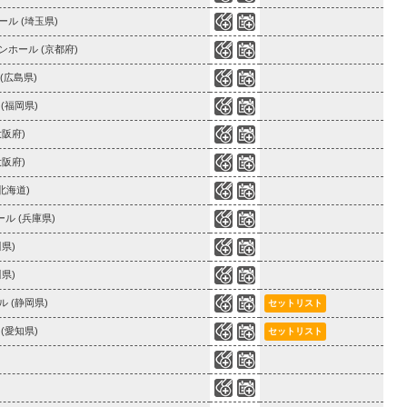
0
5
ル (埼玉県)
0
5
ホール (京都府)
0
8
(広島県)
0
6
(福岡県)
0
7
阪府)
0
6
阪府)
0
3
(北海道)
0
6
ル (兵庫県)
0
4
県)
0
9
県)
0
0
 (静岡県)
セットリスト
0
3
(愛知県)
セットリスト
0
11
0
21