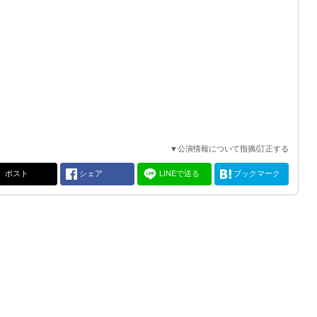
▼公演情報について指摘/訂正する
ポスト
シェア
LINEで送る
ブックマーク