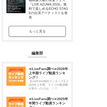
福島最大級の音楽フェス
『LIVE AZUMA 2026』無
料で楽しめるECHO STAG
Eの出演アーティストを発
表
もっと見る
編集部
≪LiveFans調べ≫2026年
上半期ライブ動員ランキ
ング！
【LiveFans独自ランキング】2
026年上半期、ライブの動員数
が多かったのは…！？
≪LiveFans調べ≫2025年
年間ライブ動員ランキン