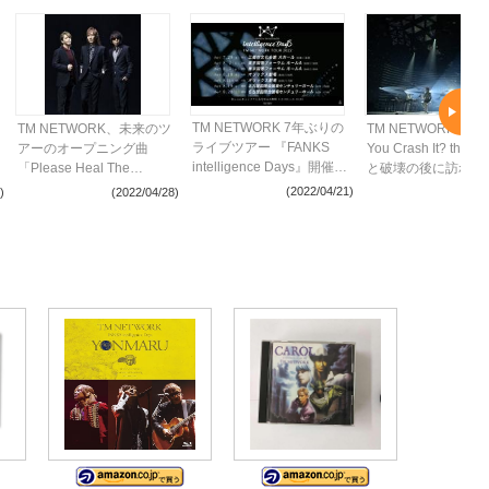
TM NETWORK 7年ぶりの
TM NETWORK、未来のツ
TM NETWORK『Ho
ライブツアー 『FANKS
アーのオープニング曲
You Crash It? thre
intelligence Days』開催決
「Please Heal The
と破壊の後に訪れた
定
World」をLINE NFTにてリ
たなステージの始ま
(2022/04/21)
)
(2022/04/28)
(2022
リース 売上の一部は寄付
図
も