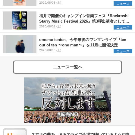
早割チケット発売開始
2026/08/08 (土)
ニュース
福井で開催のキャンプイン音楽フェス『Rockroshi
Starry Music Festival 2026』第3弾出演者として
SCOOBIE DO、かりゆし58、Reiを発表
2026/08/08 (土)
ニュース
omeme tenten、今年最後のワンマンライブ『ten
out of ten 〜one man〜』を11月に開催決定
2026/08/08 (土)
ニュース
ニュース一覧へ
スマホの曲を、まるでライブ会場で聴いているような臨