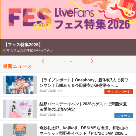
【フェス特集2026】
今年もフェスの季節がやってきた！
最新ニュース
【ライブレポート】Onephony、新体制7人で初ワ
ンマン！乃咲みり＆今田優衣が決意語る＜
Onephony新体制1st Oneman Live はじまりの夏
2026/08/08 (土)
ライブレポート
＞
結那バースデーイベント2026のゲストで斉藤朱夏
＆愛美の出演が決定
2026/08/08 (土)
ニュース
奇妙礼太郎、kojikoji、DENIMSら出演、和歌山の
マーケット型野外イベント『PICNIC JAM 2026』