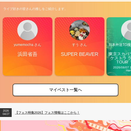
ライブ好きの皆さんの推しをご紹介します。
yumemocha さん
すう さん
日本外送TG搜@
浜田省吾
SUPER BEAVER
東京スカパ
ケストラ 
TOUR「V
Carn
2026/08/07 
Ha
マイベスト一覧へ
2026
【フェス特集2026】フェス情報はここから！
04/27
2026
【ライブ動員ランキング】2026年上半期編発表！
07/28
2026
【フェス特集2026】フェス情報はここから！
04/27
2026
【ライブ動員ランキング】2026年上半期編発表！
07/28