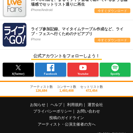
場感でセットリスト通りに再生
iPhone/Android
今すぐダウンロード
ライブ参加記録、マイタイムテーブル作成など、ライ
ブ・フェスへ行くためのナビアプリ
iPhone
今すぐダウンロード
公式アカウントをフォローしよう！
X(Twitter)
Facebook
Youtube
Spotify
アーティスト数
コンサート数
セットリスト数
126,684
1,493,408
472,454
お知らせ
｜
ヘルプ
｜
利用規約
｜
運営会社
プライバシーポリシー
｜
お問い合わせ
投稿のガイドライン
アーティスト・公演主催者の方へ