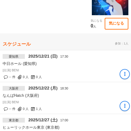
気になる
気になる
0
人
スケジュール
参加：1人
2025/12/21 (日)
愛知県
17:30
中日ホール (愛知県)
[出演] BENI
-- 件
0
人
0
人
2025/12/22 (月)
大阪府
18:30
なんばHatch (大阪府)
[出演] BENI
-- 件
0
人
1
人
2025/12/27 (土)
東京都
17:00
ヒューリックホール東京 (東京都)