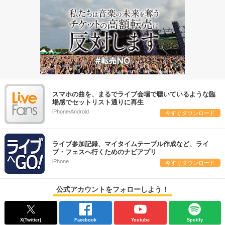
スマホの曲を、まるでライブ会場で聴いているような臨
場感でセットリスト通りに再生
iPhone/Android
今すぐダウンロード
ライブ参加記録、マイタイムテーブル作成など、ライ
ブ・フェスへ行くためのナビアプリ
iPhone
今すぐダウンロード
公式アカウントをフォローしよう！
X(Twitter)
Facebook
Youtube
Spotify