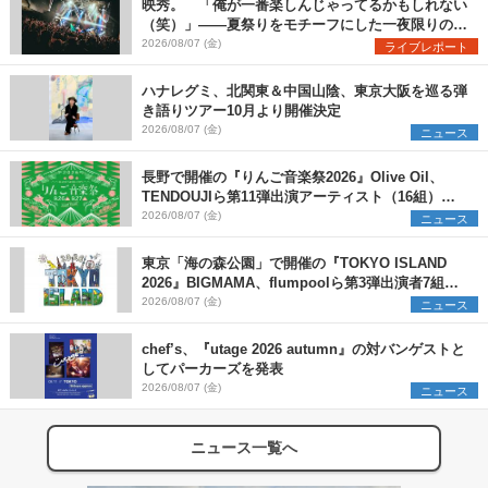
映秀。 「俺が一番楽しんじゃってるかもしれない
（笑）」――夏祭りをモチーフにした一夜限りのス
ペシャルライブ『色祭』レポート
2026/08/07 (金)
ライブレポート
ハナレグミ、北関東＆中国山陰、東京大阪を巡る弾
き語りツアー10月より開催決定
2026/08/07 (金)
ニュース
長野で開催の『りんご音楽祭2026』Olive Oil、
TENDOUJIら第11弾出演アーティスト（16組）を
発表
2026/08/07 (金)
ニュース
東京「海の森公園」で開催の『TOKYO ISLAND
2026』BIGMAMA、flumpoolら第3弾出演者7組を
発表 ワークショップ・アート出展者を募集
2026/08/07 (金)
ニュース
chef’s、『utage 2026 autumn』の対バンゲストと
してパーカーズを発表
2026/08/07 (金)
ニュース
ニュース一覧へ