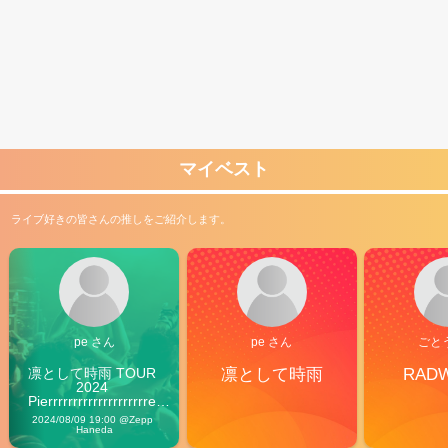
マイベスト
ライブ好きの皆さんの推しをご紹介します。
pe さん
pe さん
ごと
凛として時雨 TOUR 
凛として時雨
RAD
2024 
Pierrrrrrrrrrrrrrrrrrrre 
Vibes
2024/08/09 19:00 @Zepp 
Haneda