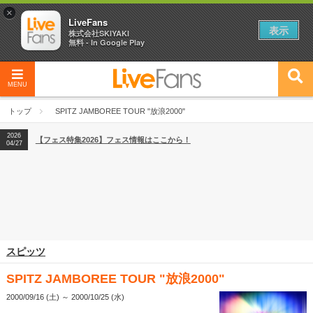
×
LiveFans
表示
株式会社SKIYAKI
無料 - In Google Play
MENU
2026
【フェス特集2026】フェス情報はここから！
04/27
トップ
SPITZ JAMBOREE TOUR "放浪2000"
2026
【ライブ動員ランキング】2026年上半期編発表！
07/28
2026
【フェス特集2026】フェス情報はここから！
04/27
2026
【ライブ動員ランキング】2026年上半期編発表！
07/28
スピッツ
SPITZ JAMBOREE TOUR "放浪2000"
2000/09/16 (土) ～ 2000/10/25 (水)