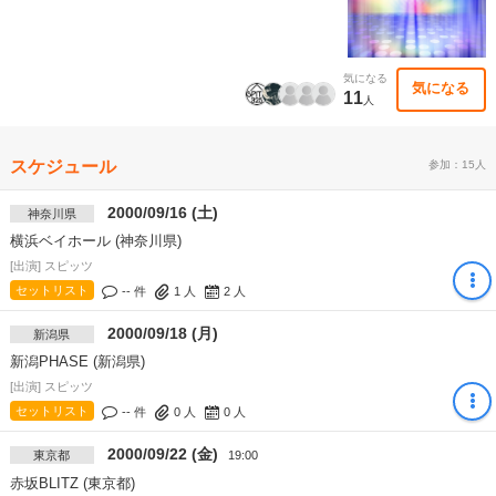
気になる
気になる
11
人
スケジュール
参加：15人
2000/09/16 (土)
神奈川県
横浜ベイホール (神奈川県)
[出演] スピッツ
セットリスト
-- 件
1
人
2
人
2000/09/18 (月)
新潟県
新潟PHASE (新潟県)
[出演] スピッツ
セットリスト
-- 件
0
人
0
人
2000/09/22 (金)
東京都
19:00
赤坂BLITZ (東京都)