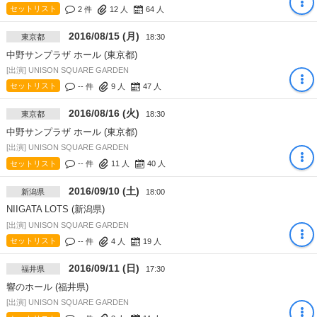
セットリスト
2 件
12
人
64
人
2016/08/15 (月)
東京都
18:30
中野サンプラザ ホール (東京都)
[出演] UNISON SQUARE GARDEN
セットリスト
-- 件
9
人
47
人
2016/08/16 (火)
東京都
18:30
中野サンプラザ ホール (東京都)
[出演] UNISON SQUARE GARDEN
セットリスト
-- 件
11
人
40
人
2016/09/10 (土)
新潟県
18:00
NIIGATA LOTS (新潟県)
[出演] UNISON SQUARE GARDEN
セットリスト
-- 件
4
人
19
人
2016/09/11 (日)
福井県
17:30
響のホール (福井県)
[出演] UNISON SQUARE GARDEN