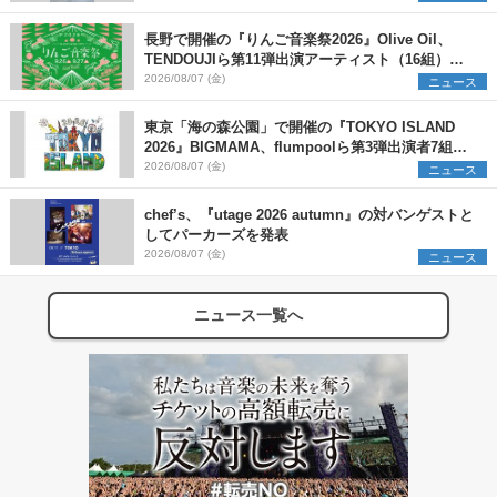
長野で開催の『りんご音楽祭2026』Olive Oil、
TENDOUJIら第11弾出演アーティスト（16組）を
発表
2026/08/07 (金)
ニュース
東京「海の森公園」で開催の『TOKYO ISLAND
2026』BIGMAMA、flumpoolら第3弾出演者7組を
発表 ワークショップ・アート出展者を募集
2026/08/07 (金)
ニュース
chef’s、『utage 2026 autumn』の対バンゲストと
してパーカーズを発表
2026/08/07 (金)
ニュース
ニュース一覧へ