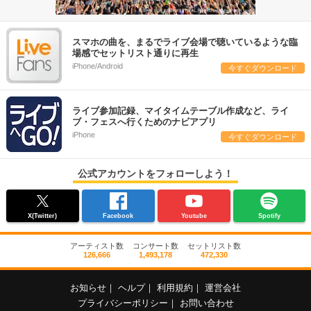
スマホの曲を、まるでライブ会場で聴いているような臨
場感でセットリスト通りに再生
iPhone/Android
今すぐダウンロード
ライブ参加記録、マイタイムテーブル作成など、ライ
ブ・フェスへ行くためのナビアプリ
iPhone
今すぐダウンロード
公式アカウントをフォローしよう！
X(Twitter)
Facebook
Youtube
Spotify
アーティスト数
コンサート数
セットリスト数
126,666
1,493,178
472,330
お知らせ
｜
ヘルプ
｜
利用規約
｜
運営会社
プライバシーポリシー
｜
お問い合わせ