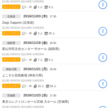
[出演] UNISON SQUARE GARDEN
セットリスト
-- 件
1
人
9
人
2016/11/03 (木)
北海道
17:30
Zepp Sapporo (北海道)
[出演] UNISON SQUARE GARDEN
セットリスト
-- 件
3
人
26
人
2016/11/18 (金)
福島県
18:30
郡山市民文化センター 中ホール (福島県)
[出演] UNISON SQUARE GARDEN
セットリスト
-- 件
7
人
5
人
2016/11/21 (月)
神奈川県
18:30
よこすか芸術劇場 (神奈川県)
[出演] UNISON SQUARE GARDEN
セットリスト
-- 件
10
人
50
人
2016/11/23 (水)
宮城県
17:30
東京エレクトロンホール宮城 大ホール (宮城県)
[出演] UNISON SQUARE GARDEN