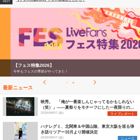
04/27
2026
【ライブ動員ランキング】2026年上半期編発表！
07/28
【フェス特集2026】
今年もフェスの季節がやってきた！
最新ニュース
映秀。 「俺が一番楽しんじゃってるかもしれない
（笑）」――夏祭りをモチーフにした一夜限りのス
ペシャルライブ『色祭』レポート
2026/08/07 (金)
ライブレポート
ハナレグミ、北関東＆中国山陰、東京大阪を巡る弾
き語りツアー10月より開催決定
2026/08/07 (金)
ニュース