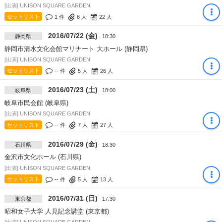
[出演] UNISON SQUARE GARDEN
セットリスト
1 件
8
人
22
人
2016/07/22 (金)
静岡県
18:30
静岡市清水文化会館マリナート 大ホール (静岡県)
[出演] UNISON SQUARE GARDEN
セットリスト
-- 件
5
人
26
人
2016/07/23 (土)
岐阜県
18:00
岐阜市民会館 (岐阜県)
[出演] UNISON SQUARE GARDEN
セットリスト
-- 件
7
人
27
人
2016/07/29 (金)
石川県
18:30
金沢市文化ホール (石川県)
[出演] UNISON SQUARE GARDEN
セットリスト
-- 件
5
人
13
人
2016/07/31 (日)
東京都
17:30
昭和女子大学 人見記念講堂 (東京都)