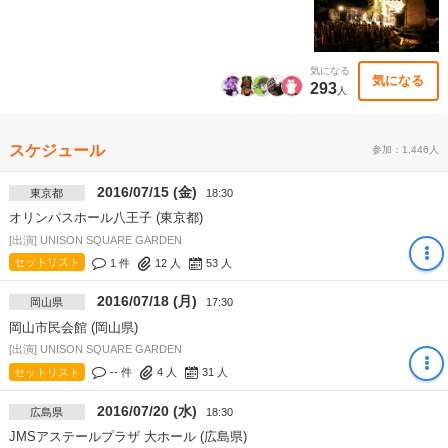
気になる
気になる
293
人
スケジュール
参加：1,446人
2016/07/15 (金)
東京都
18:30
オリンパスホール八王子 (東京都)
[出演] UNISON SQUARE GARDEN
セットリスト
1 件
12
人
53
人
2016/07/18 (月)
岡山県
17:30
岡山市民会館 (岡山県)
[出演] UNISON SQUARE GARDEN
セットリスト
-- 件
4
人
31
人
2016/07/20 (水)
広島県
18:30
JMSアステールプラザ 大ホール (広島県)