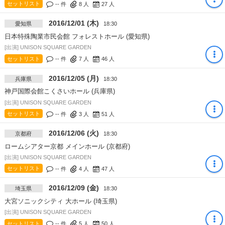
セットリスト
-- 件
8
人
27
人
2016/12/01 (木)
愛知県
18:30
日本特殊陶業市民会館 フォレストホール (愛知県)
[出演] UNISON SQUARE GARDEN
セットリスト
-- 件
7
人
46
人
2016/12/05 (月)
兵庫県
18:30
神戸国際会館こくさいホール (兵庫県)
[出演] UNISON SQUARE GARDEN
セットリスト
-- 件
3
人
51
人
2016/12/06 (火)
京都府
18:30
ロームシアター京都 メインホール (京都府)
[出演] UNISON SQUARE GARDEN
セットリスト
-- 件
4
人
47
人
2016/12/09 (金)
埼玉県
18:30
大宮ソニックシティ 大ホール (埼玉県)
[出演] UNISON SQUARE GARDEN
セットリスト
-- 件
5
人
50
人