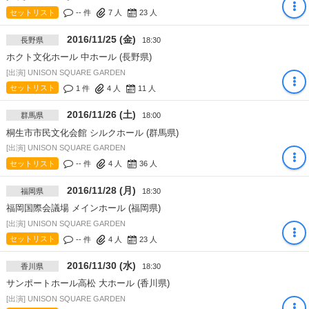
セットリスト
-- 件
7
人
23
人
2016/11/25 (金)
長野県
18:30
ホクト文化ホール 中ホール (長野県)
[出演] UNISON SQUARE GARDEN
セットリスト
1 件
4
人
11
人
2016/11/26 (土)
群馬県
18:00
桐生市市民文化会館 シルクホール (群馬県)
[出演] UNISON SQUARE GARDEN
セットリスト
-- 件
4
人
36
人
2016/11/28 (月)
福岡県
18:30
福岡国際会議場 メインホール (福岡県)
[出演] UNISON SQUARE GARDEN
セットリスト
-- 件
4
人
23
人
2016/11/30 (水)
香川県
18:30
サンポートホール高松 大ホール (香川県)
[出演] UNISON SQUARE GARDEN