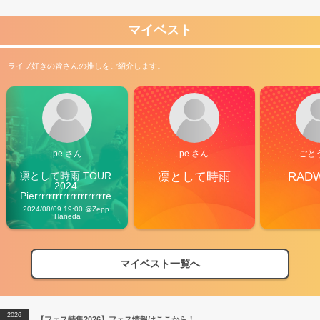
マイベスト
ライブ好きの皆さんの推しをご紹介します。
pe さん
pe さん
ごと
凛として時雨 TOUR 
凛として時雨
RAD
2024 
Pierrrrrrrrrrrrrrrrrrrre 
Vibes
2024/08/09 19:00 @Zepp 
Haneda
マイベスト一覧へ
2026
【フェス特集2026】フェス情報はここから！
04/27
2026
【ライブ動員ランキング】2026年上半期編発表！
07/28
2026
【フェス特集2026】フェス情報はここから！