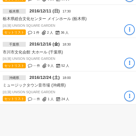
2016/12/11 (日)
栃木県
17:30
栃木県総合文化センター メインホール (栃木県)
[出演] UNISON SQUARE GARDEN
セットリスト
1 件
2
人
36
人
2016/12/16 (金)
千葉県
18:30
市川市文化会館 大ホール (千葉県)
[出演] UNISON SQUARE GARDEN
セットリスト
-- 件
9
人
52
人
2016/12/24 (土)
沖縄県
18:00
ミュージックタウン音市場 (沖縄県)
[出演] UNISON SQUARE GARDEN
セットリスト
-- 件
1
人
24
人