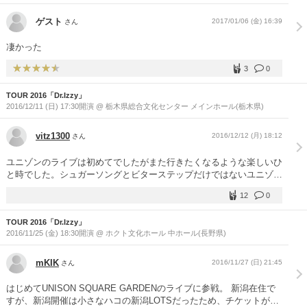
ゲスト
2017/01/06 (金) 16:39
さん
凄かった
3
0
TOUR 2016「Dr.Izzy」
2016/12/11 (日) 17:30開演 @ 栃木県総合文化センター メインホール(栃木県)
vitz1300
2016/12/12 (月) 18:12
さん
ユニゾンのライブは初めてでしたがまた行きたくなるような楽しいひ
と時でした。シュガーソングとビターステップだけではないユニゾン
の名曲達が詰め込まれた最高のライブでした。
12
0
TOUR 2016「Dr.Izzy」
2016/11/25 (金) 18:30開演 @ ホクト文化ホール 中ホール(長野県)
mKIK
2016/11/27 (日) 21:45
さん
はじめてUNISON SQUARE GARDENのライブに参戦。 新潟在住で
すが、新潟開催は小さなハコの新潟LOTSだったため、チケットがや