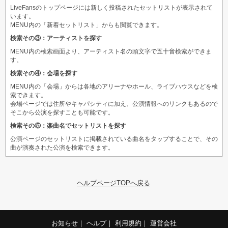
LiveFansのトップページには新しく投稿されたセットリストが表示されて
います。
MENU内の「新着セットリスト」からも閲覧できます。
検索その③：アーティストを探す
MENU内の検索画面より、アーティスト名の頭文字で五十音検索ができま
す。
検索その④：会場を探す
MENU内の「会場」からは各地のアリーナやホール、ライブハウスなどを検
索できます。
会場ページでは住所やキャパシティに加え、公演情報へのリンクもあるので
そこから公演を探すことも可能です。
検索その⑤：楽曲名でセットリストを探す
公演ページのセットリストに掲載されている曲名をタップすることで、その
曲が演奏された公演を検索できます。
ヘルプページTOPへ戻る
お知らせ
｜
ヘルプ
｜
利用規約
｜
運営会社