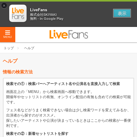
×
LiveFans
表示
株式会社SKIYAKI
無料 - In Google Play
MENU
トップ
ヘルプ
ヘルプ
情報の検索方法
検索その①：検索バーへアーティスト名や公演名を直接入力して検索
画面左上の「MENU」から検索画面へ移動できます。
開催年やセットリストの有無、オンライン配信の有無も含めての検索が可能
です。
フェス名などがうまく検索できない場合は少し検索ワードを変えてみるか、
出演者から探すのがオススメ。
探したいアーティストや公演が決まっているときはここからの検索が一番便
利です。
検索その②：新着セットリストを探す