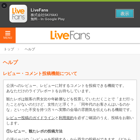
×
LiveFans
表示
株式会社SKIYAKI
無料 - In Google Play
MENU
トップ
ヘルプ
ヘルプ
レビュー・コメント投稿機能について
公演へのレビュー、レビューに対するコメントを投稿できる機能です。
あなただけのライブレポートをお待ちしています。
観たレポは観客の男女比や年齢層などを投票していただくことで「まだ行っ
たことがないのだけど、女性だと浮く？」「同年代のお客さんはいるのか
な」といった不安を持つ方々へ実際の会場の雰囲気を伝えられる機能です。
レビュー投稿のガイドライン
と
利用規約
を必ずご確認のうえ、投稿をお願い
します。
①レビュー、観たレポの投稿方法
公演ページの「レビューを投稿する」から両方の投稿ができます。(どちら