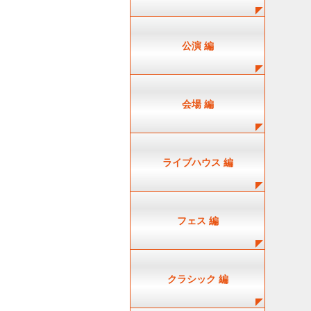
公演 編
会場 編
ライブハウス 編
フェス 編
クラシック 編