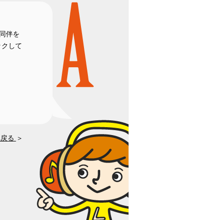
同伴を
ックして
へ戻る
＞