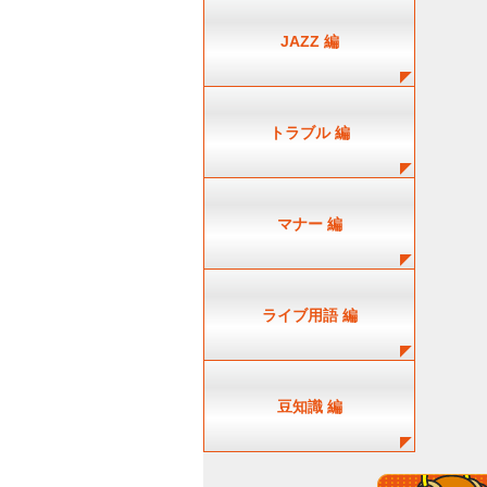
JAZZ 編
トラブル 編
マナー 編
ライブ用語 編
豆知識 編