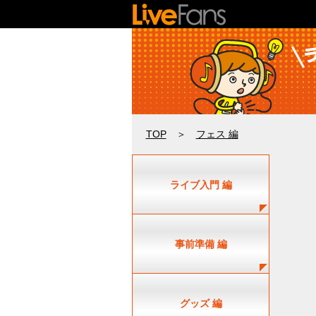
TOP
＞
フェス 編
ライブ入門 編
事前準備 編
グッズ 編