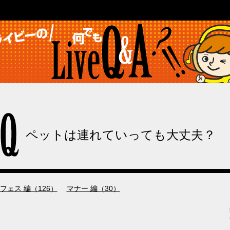
ペットは連れていっても大丈夫？
今さら聞けない初歩的な用語や疑問から
フェス 編（126）
マナー 編（30）
意外と知られていない豆知識まで、
ライブ・コンサートの疑問を
Q&A形式でまとめてみました。