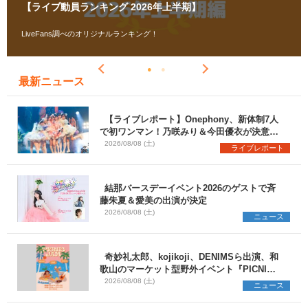
【ライブ動員ランキング 2026年上半期】
LiveFans調べのオリジナルランキング！
最新ニュース
【ライブレポート】Onephony、新体制7人
で初ワンマン！乃咲みり＆今田優衣が決意語
る＜Onephony新体制1st Oneman Live は
2026/08/08 (土)
ライブレポート
じまりの夏＞
結那バースデーイベント2026のゲストで斉
藤朱夏＆愛美の出演が決定
2026/08/08 (土)
ニュース
奇妙礼太郎、kojikoji、DENIMSら出演、和
歌山のマーケット型野外イベント『PICNIC
JAM 2026』早割チケット発売開始
2026/08/08 (土)
ニュース