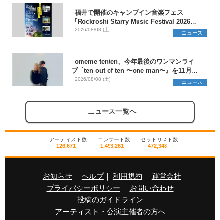
福井で開催のキャンプイン音楽フェス
『Rockroshi Starry Music Festival 2026』
第3弾出演者としてSCOOBIE DO、かりゆし
2026/08/08 (土)
ニュース
58、Reiを発表
omeme tenten、今年最後のワンマンライ
ブ『ten out of ten 〜one man〜』を11月に
開催決定
2026/08/08 (土)
ニュース
ニュース一覧へ
アーティスト数
コンサート数
セットリスト数
126,671
1,493,261
472,348
お知らせ
｜
ヘルプ
｜
利用規約
｜
運営会社
プライバシーポリシー
｜
お問い合わせ
投稿のガイドライン
アーティスト・公演主催者の方へ