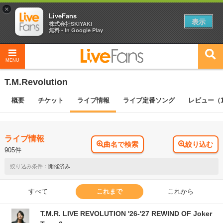
×
LiveFans
表示
株式会社SKIYAKI
無料 - In Google Play
MENU
T.M.Revolution
概要
チケット
ライブ情報
ライブ定番ソング
レビュー（1
ライブ情報
曲名で検索
絞り込む
905件
開催済み
すべて
これまで
これから
T.M.R. LIVE REVOLUTION '26-'27 REWIND OF Joker