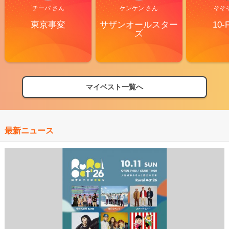
チーバ さん
ケンケン さん
そそ
東京事変
サザンオールスター
10-
ズ
マイベスト一覧へ
最新ニュース