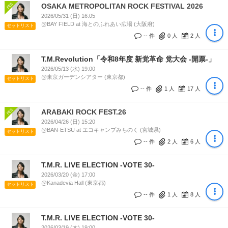
OSAKA METROPOLITAN ROCK FESTIVAL 2026
2026/05/31 (日) 16:05
@BAY FIELD at 海とのふれあい広場 (大阪府)
セットリスト
-- 件
0
人
2
人
T.M.Revolution「令和8年度 新党革命 党大会 -開票-」
2026/05/13 (水) 19:00
@東京ガーデンシアター (東京都)
セットリスト
-- 件
1
人
17
人
ARABAKI ROCK FEST.26
2026/04/26 (日) 15:20
@BAN-ETSU at エコキャンプみちのく (宮城県)
セットリスト
-- 件
2
人
6
人
T.M.R. LIVE ELECTION -VOTE 30-
2026/03/20 (金) 17:00
@Kanadevia Hall (東京都)
セットリスト
-- 件
1
人
8
人
T.M.R. LIVE ELECTION -VOTE 30-
2026/03/19 (木) 19:00