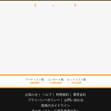
アーティスト数
コンサート数
セットリスト数
126,599
1,492,534
472,220
お知らせ
｜
ヘルプ
｜
利用規約
｜
運営会社
プライバシーポリシー
｜
お問い合わせ
投稿のガイドライン
アーティスト・公演主催者の方へ