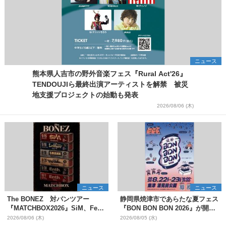
ニュース
熊本県人吉市の野外音楽フェス『Rural Act'26』
TENDOUJIら最終出演アーティストを解禁 被災
地支援プロジェクトの始動も発表
2026/08/06 (木)
ニュース
ニュース
The BONEZ 対バンツアー
静岡県焼津市であらたな夏フェス
『MATCHBOX2026』SiM、Fear,
『BON BON BON 2026』が開
and Loathing in Las Vegasら対
催 音楽ライブ×盆踊り×DJ×屋台
2026/08/06 (木)
2026/08/05 (水)