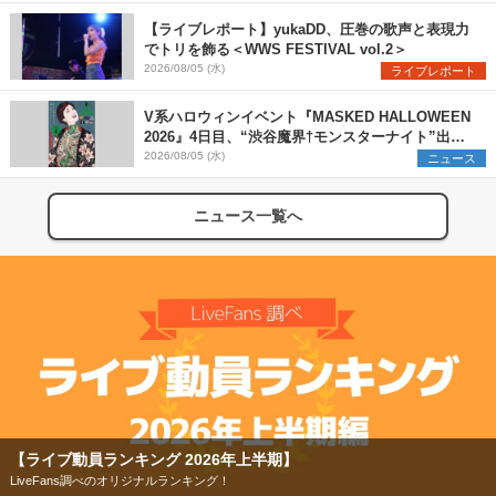
バンアーティストを一斉解禁
グルメ×ランタンナイトで彩る2日
間
【ライブレポート】yukaDD、圧巻の歌声と表現力
でトリを飾る＜WWS FESTIVAL vol.2＞
2026/08/05 (水)
ライブレポート
V系ハロウィンイベント『MASKED HALLOWEEN
2026』4日目、“渋谷魔界†モンスターナイト”出演6
組を発表
2026/08/05 (水)
ニュース
ニュース一覧へ
【ライブ動員ランキング 2026年上半期】
LiveFans調べのオリジナルランキング！