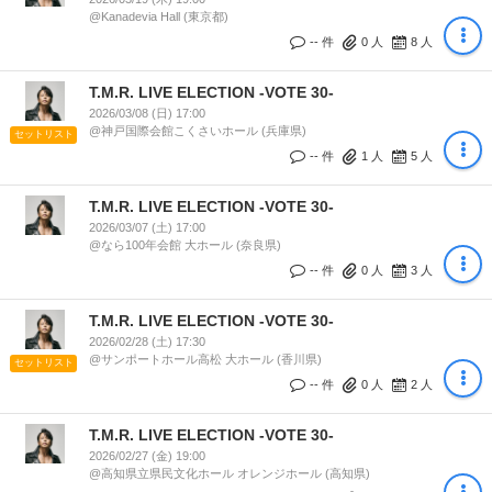
@Kanadevia Hall (東京都)
-- 件
0
人
8
人
T.M.R. LIVE ELECTION -VOTE 30-
2026/03/08 (日) 17:00
@神戸国際会館こくさいホール (兵庫県)
セットリスト
-- 件
1
人
5
人
T.M.R. LIVE ELECTION -VOTE 30-
2026/03/07 (土) 17:00
@なら100年会館 大ホール (奈良県)
-- 件
0
人
3
人
T.M.R. LIVE ELECTION -VOTE 30-
2026/02/28 (土) 17:30
@サンポートホール高松 大ホール (香川県)
セットリスト
-- 件
0
人
2
人
T.M.R. LIVE ELECTION -VOTE 30-
2026/02/27 (金) 19:00
@高知県立県民文化ホール オレンジホール (高知県)