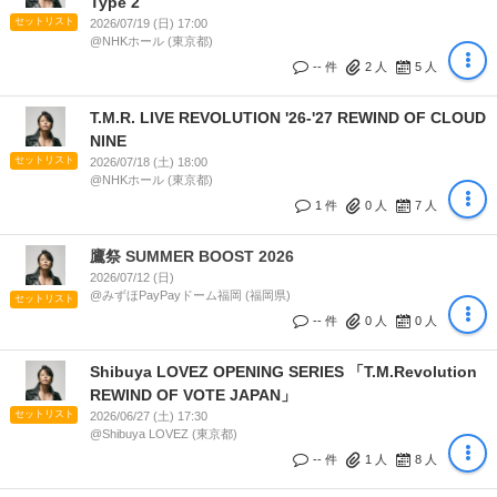
Type 2
セットリスト
2026/07/19 (日) 17:00
@NHKホール (東京都)
-- 件
2
人
5
人
T.M.R. LIVE REVOLUTION '26-'27 REWIND OF CLOUD
NINE
セットリスト
2026/07/18 (土) 18:00
@NHKホール (東京都)
1 件
0
人
7
人
鷹祭 SUMMER BOOST 2026
2026/07/12 (日)
@みずほPayPayドーム福岡 (福岡県)
セットリスト
-- 件
0
人
0
人
Shibuya LOVEZ OPENING SERIES 「T.M.Revolution
REWIND OF VOTE JAPAN」
セットリスト
2026/06/27 (土) 17:30
@Shibuya LOVEZ (東京都)
-- 件
1
人
8
人