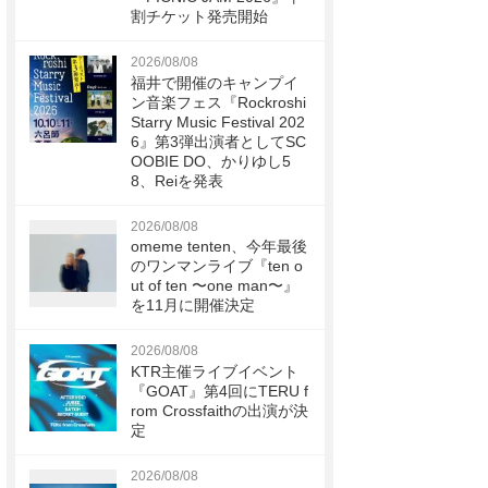
割チケット発売開始
2026/08/08
福井で開催のキャンプイ
ン音楽フェス『Rockroshi
Starry Music Festival 202
6』第3弾出演者としてSC
OOBIE DO、かりゆし5
8、Reiを発表
2026/08/08
omeme tenten、今年最後
のワンマンライブ『ten o
ut of ten 〜one man〜』
を11月に開催決定
2026/08/08
KTR主催ライブイベント
『GOAT』第4回にTERU f
rom Crossfaithの出演が決
定
2026/08/08