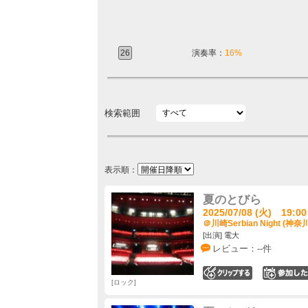
26
演奏率：
16%
検索範囲
表示順：
夏のとびら
2025/07/08 (火) 19:00
＠川崎Serbian Night (神奈
[出演] 電大
レビュー：--件
0
ロック