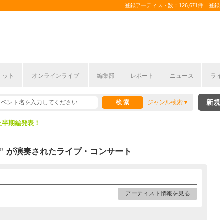
登録アーティスト数：126,671件 登録コ
ケット
オンラインライブ
編集部
レポート
ニュース
ラ
新規
ジャンル検索
ここから！
上半期編発表！
ここから！
”
が演奏されたライブ・コンサート
上半期編発表！
アーティスト情報を見る