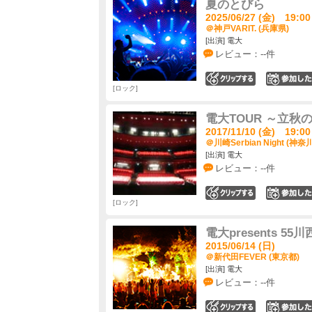
夏のとびら
2025/06/27 (金) 19:00
＠神戸VARIT. (兵庫県)
[出演] 電大
レビュー：--件
0
ロック
電大TOUR ～立秋
2017/11/10 (金) 19:00
＠川崎Serbian Night (神奈
[出演] 電大
レビュー：--件
0
ロック
電大presents 55川
2015/06/14 (日)
＠新代田FEVER (東京都)
[出演] 電大
レビュー：--件
0