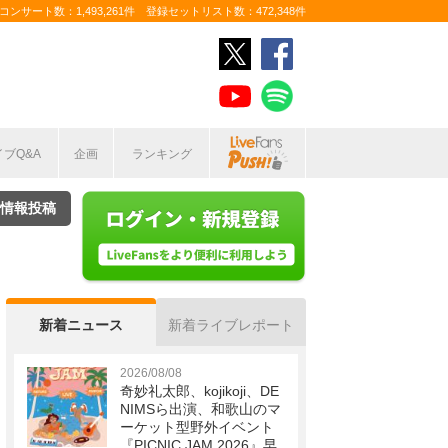
ンサート数：1,493,261件 登録セットリスト数：472,348件
イブQ&A
企画
ランキング
情報投稿
新着ニュース
新着ライブレポート
2026/08/08
奇妙礼太郎、kojikoji、DE
NIMSら出演、和歌山のマ
ーケット型野外イベント
『PICNIC JAM 2026』早