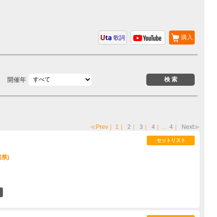
購入
歌詞
開催年
≪Prev
｜
1
｜
2
｜
3
｜
4
｜…
4
｜
Next≫
セットリスト
川県)
0