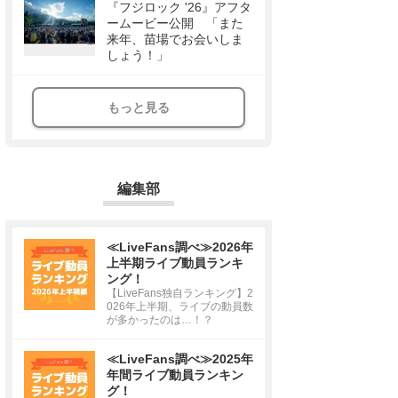
『フジロック '26』アフタ
ームービー公開 「また
来年、苗場でお会いしま
しょう！」
もっと見る
編集部
≪LiveFans調べ≫2026年
上半期ライブ動員ランキ
ング！
【LiveFans独自ランキング】2
026年上半期、ライブの動員数
が多かったのは…！？
≪LiveFans調べ≫2025年
年間ライブ動員ランキン
グ！