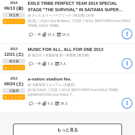
2014
EXILE TRIBE PERFECT YEAR 2014 SPECIAL
06/13 (金)
STAGE "THE SURVIVAL" IN SAITAMA SUPER
埼玉県
ARINA 10 DAYS
@ さいたまスーパーアリーナ (埼玉県) 19:00
[出演] 二代目J Soul Brothers, 三代目 J SOUL BROTHERS from EXILE
セットリスト
TRIBE, EXILE TRIBE
-- 件
13
人
14
人
2013
MUSIC FOR ALL, ALL FOR ONE 2013
12/21 (土)
@ 国立代々木競技場 第一体育館 (東京都)
東京都
-- 件
3
人
0
人
セットリスト
2013
a-nation stadium fes.
08/24 (土)
@ 大阪長居スタジアム (大阪府)
[出演] EXILE, 三代目 J SOUL BROTHERS from EXILE TRIBE,
大阪府
GENERATIONS from EXILE T…
セットリスト
-- 件
5
人
18
人
もっと見る