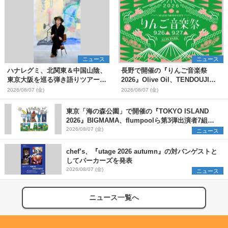
ニュース
ニュース
ハナレグミ、北関東＆中国山陰、
長野で開催の『りんご音楽祭
東京大阪を巡る弾き語りツアー10
2026』Olive Oil、TENDOUJIら
月より開催決定
第11弾出演アーティスト（16組）
2026/08/07 (金)
2026/08/07 (金)
を発表
東京「海の森公園」で開催の『TOKYO ISLAND
2026』BIGMAMA、flumpoolら第3弾出演者7組を
発表 ワークショップ・アート出展者を募集
2026/08/07 (金)
ニュース
chef’s、『utage 2026 autumn』の対バンゲストと
してパーカーズを発表
2026/08/07 (金)
ニュース
ニュース一覧へ