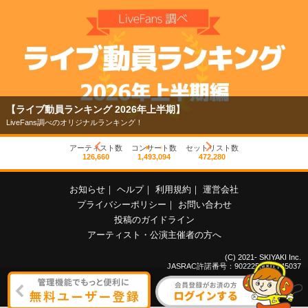
【ライブ動員ランキング 2026年上半期】
LiveFans調べのオリジナルランキング！
アーティスト数
コンサート数
セットリスト数
126,660
1,493,094
472,280
お知らせ
｜
ヘルプ
｜
利用規約
｜
運営会社
プライバシーポリシー
｜
お問い合わせ
投稿のガイドライン
アーティスト・公演主催者の方へ
(C) 2021- SKIYAKI Inc.
JASRAC許諾番号：9022255001Y45037