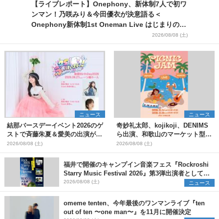
【ライブレポート】Onephony、新体制7人で初ワ
ンマン！乃咲みり＆今田優衣が決意語る＜
Onephony新体制1st Oneman Live はじまりの夏
＞
2026/08/08 (土)
ニュース
ニュース
結那バースデーイベント2026のゲ
奇妙礼太郎、kojikoji、DENIMS
ストで斉藤朱夏＆愛美の出演が決
ら出演、和歌山のマーケット型野
定
外イベント『PICNIC JAM
2026/08/08 (土)
2026/08/08 (土)
2026』早割チケット発売開始
福井で開催のキャンプイン音楽フェス『Rockroshi
Starry Music Festival 2026』第3弾出演者として
SCOOBIE DO、かりゆし58、Reiを発表
2026/08/08 (土)
ニュース
omeme tenten、今年最後のワンマンライブ『ten
out of ten 〜one man〜』を11月に開催決定