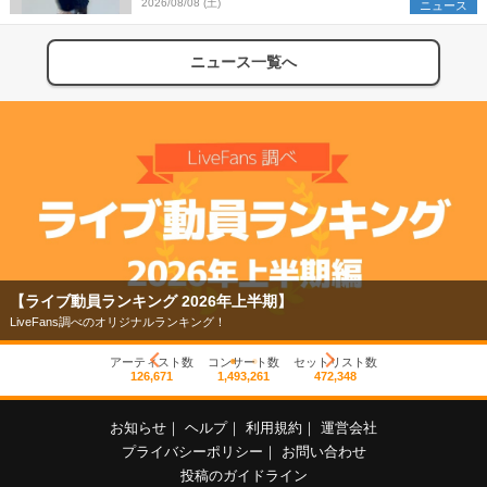
2026/08/08 (土)
ニュース
ニュース一覧へ
【ライブ動員ランキング 2026年上半期】
LiveFans調べのオリジナルランキング！
アーティスト数
コンサート数
セットリスト数
126,671
1,493,261
472,348
お知らせ
｜
ヘルプ
｜
利用規約
｜
運営会社
プライバシーポリシー
｜
お問い合わせ
投稿のガイドライン