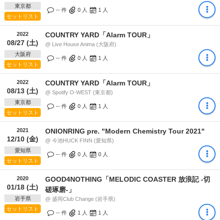
東京都
-- 件
0
人
1
人
セットリスト
2022
COUNTRY YARD「Alarm TOUR」
08/27 (土)
@ Live House Anima (大阪府)
大阪府
-- 件
0
人
1
人
セットリスト
2022
COUNTRY YARD「Alarm TOUR」
08/13 (土)
@ Spotify O-WEST (東京都)
東京都
-- 件
0
人
1
人
セットリスト
2021
ONIONRING pre. "Modern Chemistry Tour 2021"
12/10 (金)
@ 今池HUCK FINN (愛知県)
愛知県
-- 件
0
人
0
人
セットリスト
2020
GOOD4NOTHING「MELODIC COASTER 放浪記 -切
01/18 (土)
磋琢磨-」
岩手県
@ 盛岡Club Change (岩手県)
セットリスト
-- 件
1
人
1
人