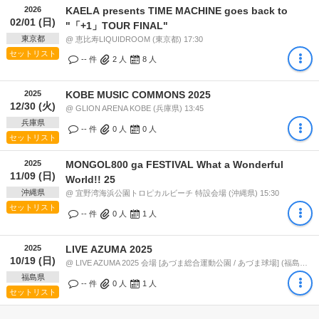
2026
KAELA presents TIME MACHINE goes back to
02/01 (日)
"「+1」TOUR FINAL"
東京都
@ 恵比寿LIQUIDROOM (東京都) 17:30
セットリスト
-- 件
2
人
8
人
2025
KOBE MUSIC COMMONS 2025
12/30 (火)
@ GLION ARENA KOBE (兵庫県) 13:45
兵庫県
-- 件
0
人
0
人
セットリスト
2025
MONGOL800 ga FESTIVAL What a Wonderful
11/09 (日)
World!! 25
沖縄県
@ 宜野湾海浜公園トロピカルビーチ 特設会場 (沖縄県) 15:30
セットリスト
-- 件
0
人
1
人
2025
LIVE AZUMA 2025
10/19 (日)
@ LIVE AZUMA 2025 会場 [あづま総合運動公園 / あづま球場] (福島県) 11:00
福島県
-- 件
0
人
1
人
セットリスト