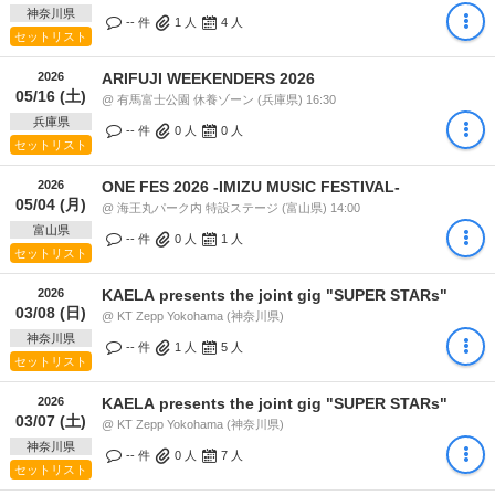
神奈川県
-- 件
1
人
4
人
セットリスト
2026
ARIFUJI WEEKENDERS 2026
05/16 (土)
@ 有馬富士公園 休養ゾーン (兵庫県) 16:30
兵庫県
-- 件
0
人
0
人
セットリスト
2026
ONE FES 2026 -IMIZU MUSIC FESTIVAL-
05/04 (月)
@ 海王丸パーク内 特設ステージ (富山県) 14:00
富山県
-- 件
0
人
1
人
セットリスト
2026
KAELA presents the joint gig "SUPER STARs"
03/08 (日)
@ KT Zepp Yokohama (神奈川県)
神奈川県
-- 件
1
人
5
人
セットリスト
2026
KAELA presents the joint gig "SUPER STARs"
03/07 (土)
@ KT Zepp Yokohama (神奈川県)
神奈川県
-- 件
0
人
7
人
セットリスト