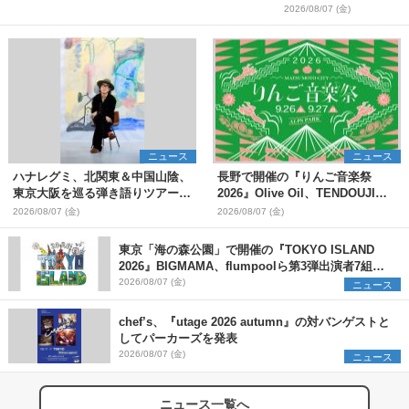
2026/08/07 (金)
ニュース
ニュース
ハナレグミ、北関東＆中国山陰、
長野で開催の『りんご音楽祭
東京大阪を巡る弾き語りツアー10
2026』Olive Oil、TENDOUJIら
月より開催決定
第11弾出演アーティスト（16組）
2026/08/07 (金)
2026/08/07 (金)
を発表
東京「海の森公園」で開催の『TOKYO ISLAND
2026』BIGMAMA、flumpoolら第3弾出演者7組を
発表 ワークショップ・アート出展者を募集
2026/08/07 (金)
ニュース
chef’s、『utage 2026 autumn』の対バンゲストと
してパーカーズを発表
2026/08/07 (金)
ニュース
ニュース一覧へ