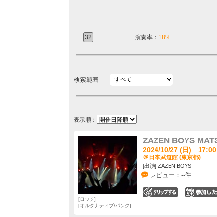
32
演奏率：
18%
検索範囲
表示順：
ZAZEN BOYS MAT
2024/10/27 (日) 17:00
＠日本武道館 (東京都)
[出演] ZAZEN BOYS
レビュー：--件
0
ロック
オルタナティブ/パンク