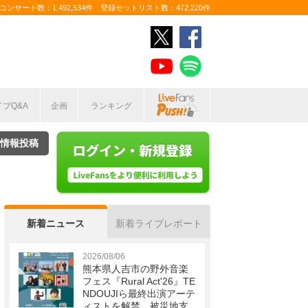
ンサート数：1,492,534件 登録セットリスト数：472,220件
イブQ&A
企画
ランキング
情報投稿
新着ニュース
新着ライブレポート
2026/08/06
熊本県人吉市の野外音楽
フェス『Rural Act'26』TE
NDOUJIら最終出演アーテ
ィストを解禁 被災地支