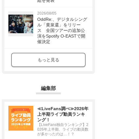
組を発表
2026/08/05
OddRe:、デジタルシング
ル「黄泉還」をリリー
ス 全国ツアーの追加公
演をSpotify O-EASTで開
催決定
もっと見る
編集部
≪LiveFans調べ≫2026年
上半期ライブ動員ランキ
ング！
【LiveFans独自ランキング】2
026年上半期、ライブの動員数
が多かったのは…！？