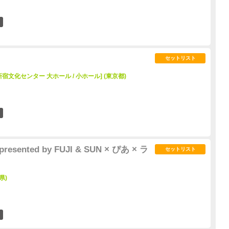
1
セットリスト
会場[新宿文化センター 大ホール / 小ホール] (東京都)
1
presented by FUJI & SUN × ぴあ × ラ
セットリスト
県)
0