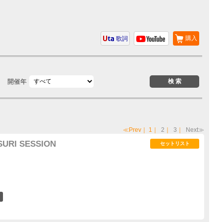
購入
歌詞
開催年
≪Prev
｜
1
｜
2
｜
3
｜
Next≫
SURI SESSION
セットリスト
24