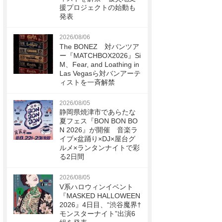
援プロジェクトの始動も
発表
2026/08/06
The BONEZ 対バンツア
ー『MATCHBOX2026』Si
M、Fear, and Loathing in
Las Vegasら対バンアーテ
ィストを一斉解禁
2026/08/05
静岡県焼津市であらたな
夏フェス『BON BON BO
N 2026』が開催 音楽ラ
イブ×盆踊り×DJ×屋台グ
ルメ×ランタンナイトで彩
る2日間
2026/08/05
V系ハロウィンイベント
『MASKED HALLOWEEN
2026』4日目、“渋谷魔界†
モンスターナイト”出演6