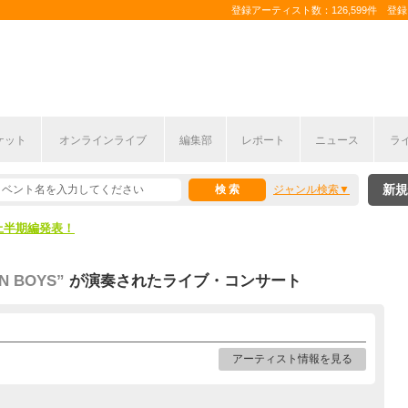
登録アーティスト数：126,599件 登録コ
ケット
オンラインライブ
編集部
レポート
ニュース
ラ
新規
ジャンル検索
ここから！
上半期編発表！
ここから！
EN BOYS”
が演奏されたライブ・コンサート
上半期編発表！
アーティスト情報を見る