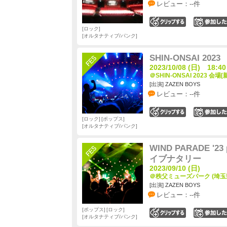
レビュー：--件
0
ロック
オルタナティブ/パンク
SHIN-ONSAI 2023
2023/10/08 (日) 18:40
＠SHIN-ONSAI 2023 
[出演] ZAZEN BOYS
レビュー：--件
0
ロック
ポップス
オルタナティブ/パンク
WIND PARADE '23 
イブナタリー
2023/09/10 (日)
＠秩父ミューズパーク (埼玉
[出演] ZAZEN BOYS
レビュー：--件
ポップス
ロック
0
オルタナティブ/パンク