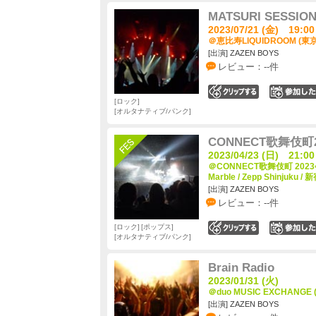
MATSURI SESSION
2023/07/21 (金) 19:00
＠恵比寿LIQUIDROOM (東
[出演] ZAZEN BOYS
レビュー：--件
0
ロック
オルタナティブ/パンク
CONNECT歌舞伎町202
2023/04/23 (日) 21:00
＠CONNECT歌舞伎町 2023会場
Marble / Zepp Shinjuku 
[出演] ZAZEN BOYS
レビュー：--件
ロック
ポップス
0
オルタナティブ/パンク
Brain Radio
2023/01/31 (火)
＠duo MUSIC EXCHANGE
[出演] ZAZEN BOYS