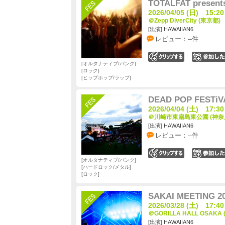
TOTALFAT prese
2026/04/05 (日) 15:20
＠Zepp DiverCity (東京都)
[出演] HAWAIIAN6
レビュー：--件
0
オルタナティブ/パンク
ロック
ヒップホップ/ラップ
DEAD POP FESTiV
2026/04/04 (土) 17:30
＠川崎市東扇島東公園 (神奈
[出演] HAWAIIAN6
レビュー：--件
0
オルタナティブ/パンク
ハードロック/メタル
ロック
SAKAI MEETING 2
2026/03/28 (土) 17:40
＠GORILLA HALL OSAKA
[出演] HAWAIIAN6