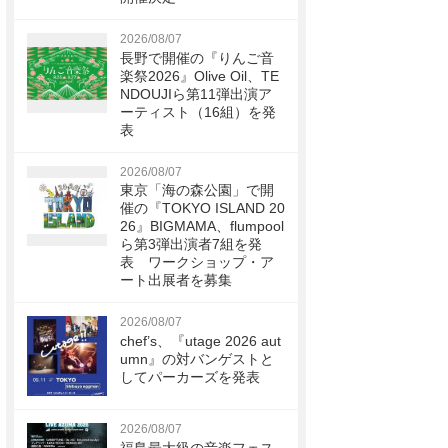
2026/08/07
長野で開催の『りんご音
楽祭2026』Olive Oil、TE
NDOUJIら第11弾出演ア
ーティスト（16組）を発
表
2026/08/07
東京「海の森公園」で開
催の『TOKYO ISLAND 20
26』BIGMAMA、flumpool
ら第3弾出演者7組を発
表 ワークショップ・ア
ート出展者を募集
2026/08/07
chef’s、『utage 2026 aut
umn』の対バンゲストと
してパーカーズを発表
2026/08/07