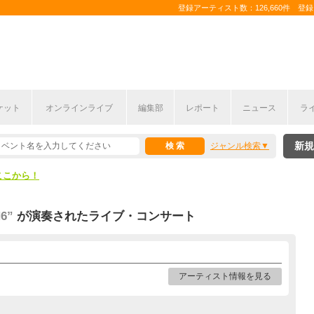
登録アーティスト数：126,660件 登録コ
ケット
オンラインライブ
編集部
レポート
ニュース
ラ
ここから！
新規
ジャンル検索
上半期編発表！
ここから！
上半期編発表！
6”
が演奏されたライブ・コンサート
アーティスト情報を見る