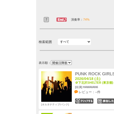
7
ラスト定番
演奏率：
74%
検索範囲
表示順：
PUNK ROCK GIRL
2026/04/18 (土)
＠下北沢SHELTER (東京都)
[出演] HAWAIIAN6
レビュー：--件
0
オルタナティブ/パンク