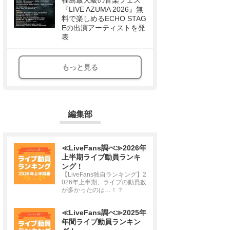
福島最大級の音楽フェス
『LIVE AZUMA 2026』無
料で楽しめるECHO STAG
Eの出演アーティストを発
表
もっと見る
編集部
≪LiveFans調べ≫2026年
上半期ライブ動員ランキ
ング！
【LiveFans独自ランキング】2
026年上半期、ライブの動員数
が多かったのは…！？
≪LiveFans調べ≫2025年
年間ライブ動員ランキン