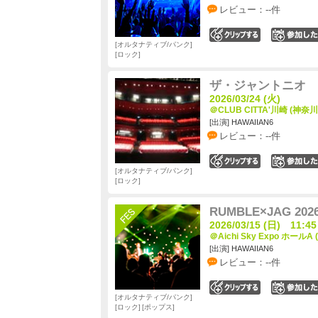
レビュー：--件
0
オルタナティブ/パンク
ロック
ザ・ジャントニオ
2026/03/24 (火)
＠CLUB CITTA'川崎 (神奈川
[出演] HAWAIIAN6
レビュー：--件
0
オルタナティブ/パンク
ロック
RUMBLE×JAG 202
2026/03/15 (日) 11:45
＠Aichi Sky Expo ホールA
[出演] HAWAIIAN6
レビュー：--件
0
オルタナティブ/パンク
ロック
ポップス