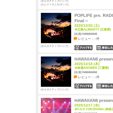
オルタナティブ/パンク
エレクトロニカ/ダンス
POPLIFE pre. RADI
Final～
2025/12/20 (土)
＠広島ALMIGHTY (広島県)
[出演] HAWAIIAN6
レビュー：--件
オルタナティブ/パンク
0
HAWAIIAN6 present
2025/12/18 (木)
＠鈴鹿ANSWER (三重県)
[出演] HAWAIIAN6
レビュー：--件
0
オルタナティブ/パンク
HAWAIIAN6 present
2025/12/17 (水)
＠F.A.D YOKOHAMA (神奈