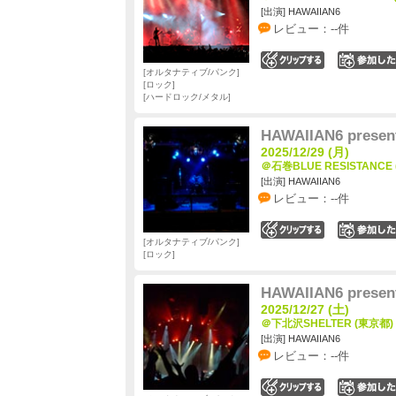
[出演] HAWAIIAN6
レビュー：--件
0
オルタナティブ/パンク
ロック
ハードロック/メタル
HAWAIIAN6 prese
2025/12/29 (月)
＠石巻BLUE RESISTANCE
[出演] HAWAIIAN6
レビュー：--件
0
オルタナティブ/パンク
ロック
HAWAIIAN6 present
2025/12/27 (土)
＠下北沢SHELTER (東京都)
[出演] HAWAIIAN6
レビュー：--件
0