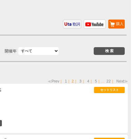
購入
歌詞
開催年
≪Prev
｜
1
｜
2
｜
3
｜
4
｜
5
｜…
22
｜
Next≫
S
セットリスト
0