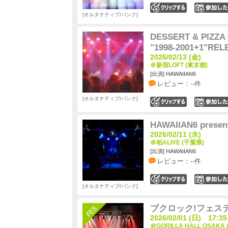
0
オルタナティブ/パンク
DESSERT & PIZZA
"1998-2001+1"RELE
2026/02/13 (金)
＠新宿LOFT (東京都)
[出演] HAWAIIAN6
レビュー：--件
オルタナティブ/パンク
0
HAWAIIAN6 present
2026/02/11 (水)
＠柏ALIVE (千葉県)
[出演] HAWAIIAN6
レビュー：--件
0
オルタナティブ/パンク
ブクロック!フェステ
2026/02/01 (日) 17:35
＠GORILLA HALL OSAKA