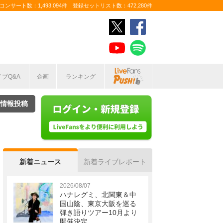
ンサート数：1,493,094件 登録セットリスト数：472,280件
イブQ&A
企画
ランキング
情報投稿
新着ニュース
新着ライブレポート
2026/08/07
ハナレグミ、北関東＆中
国山陰、東京大阪を巡る
弾き語りツアー10月より
開催決定