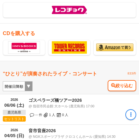
CDを購入する
“ひとり”が演奏されたライブ・コンサート
833件
絞り込む
2026
ゴスペラーズ橋ツアー2026
06/06 (土)
@ 指宿市民会館 大ホール (鹿児島県) 17:00
鹿児島県
-- 件
1
人
0
人
セットリスト
2026
音市音座2026
04/05 (日)
@ NGKスポーツプラザ クロコくんホール (愛知県) 14:30