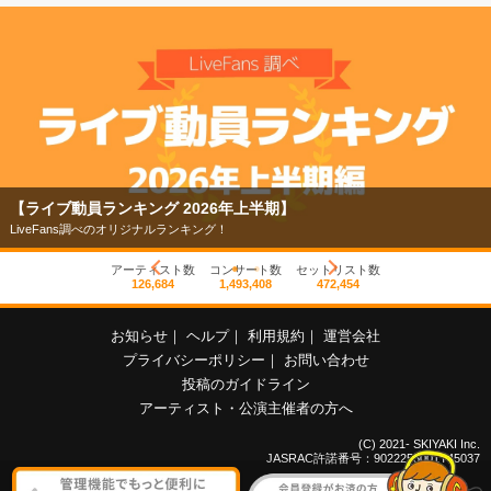
【ライブ動員ランキング 2026年上半期】
LiveFans調べのオリジナルランキング！
アーティスト数
コンサート数
セットリスト数
126,684
1,493,408
472,454
お知らせ
｜
ヘルプ
｜
利用規約
｜
運営会社
プライバシーポリシー
｜
お問い合わせ
投稿のガイドライン
アーティスト・公演主催者の方へ
(C) 2021- SKIYAKI Inc.
JASRAC許諾番号：9022255001Y45037