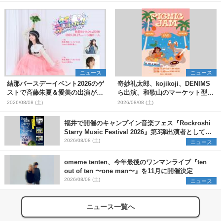
ニュース
ニュース
結那バースデーイベント2026のゲ
奇妙礼太郎、kojikoji、DENIMS
ストで斉藤朱夏＆愛美の出演が決
ら出演、和歌山のマーケット型野
定
外イベント『PICNIC JAM
2026/08/08 (土)
2026/08/08 (土)
2026』早割チケット発売開始
福井で開催のキャンプイン音楽フェス『Rockroshi
Starry Music Festival 2026』第3弾出演者として
SCOOBIE DO、かりゆし58、Reiを発表
2026/08/08 (土)
ニュース
omeme tenten、今年最後のワンマンライブ『ten
out of ten 〜one man〜』を11月に開催決定
2026/08/08 (土)
ニュース
ニュース一覧へ