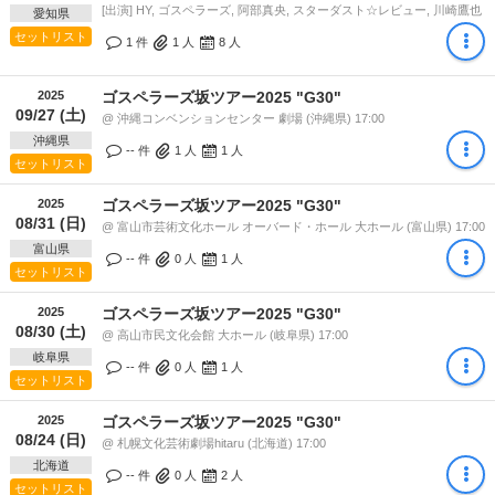
[出演] HY, ゴスペラーズ, 阿部真央, スターダスト☆レビュー, 川崎鷹也
愛知県
セットリスト
1 件
1
人
8
人
2025
ゴスペラーズ坂ツアー2025 "G30"
09/27 (土)
@ 沖縄コンベンションセンター 劇場 (沖縄県) 17:00
沖縄県
-- 件
1
人
1
人
セットリスト
2025
ゴスペラーズ坂ツアー2025 "G30"
08/31 (日)
@ 富山市芸術文化ホール オーバード・ホール 大ホール (富山県) 17:00
富山県
-- 件
0
人
1
人
セットリスト
2025
ゴスペラーズ坂ツアー2025 "G30"
08/30 (土)
@ 高山市民文化会館 大ホール (岐阜県) 17:00
岐阜県
-- 件
0
人
1
人
セットリスト
2025
ゴスペラーズ坂ツアー2025 "G30"
08/24 (日)
@ 札幌文化芸術劇場hitaru (北海道) 17:00
北海道
-- 件
0
人
2
人
セットリスト