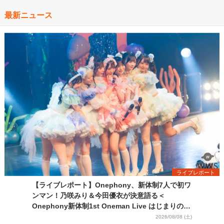
最新ニュース
ライブレポート
【ライブレポート】Onephony、新体制7人で初ワ
ンマン！乃咲みり＆今田優衣が決意語る＜
Onephony新体制1st Oneman Live はじまりの夏
＞
2026/08/08 (土)