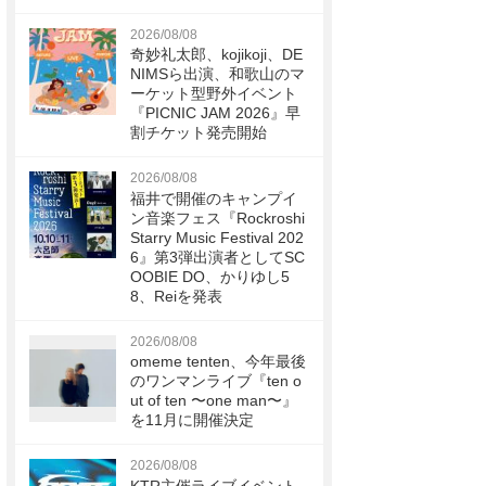
2026/08/08
奇妙礼太郎、kojikoji、DE
NIMSら出演、和歌山のマ
ーケット型野外イベント
『PICNIC JAM 2026』早
割チケット発売開始
2026/08/08
福井で開催のキャンプイ
ン音楽フェス『Rockroshi
Starry Music Festival 202
6』第3弾出演者としてSC
OOBIE DO、かりゆし5
8、Reiを発表
2026/08/08
omeme tenten、今年最後
のワンマンライブ『ten o
ut of ten 〜one man〜』
を11月に開催決定
2026/08/08