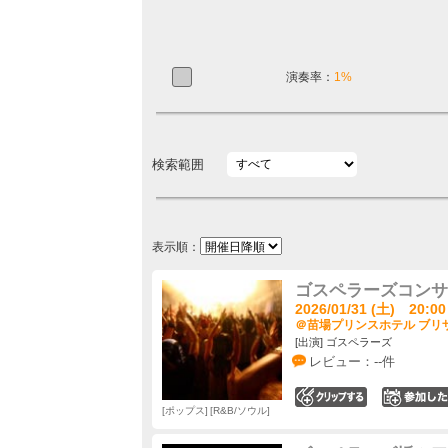
演奏率：
1%
検索範囲
表示順：
ゴスペラーズコンサート2
2026/01/31 (土) 20:00
＠苗場プリンスホテル ブリザ
[出演] ゴスペラーズ
レビュー：--件
0
ポップス
R&B/ソウル