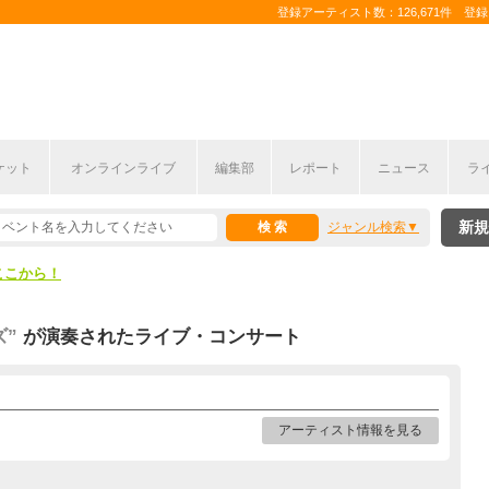
登録アーティスト数：126,671件 登録コ
ケット
オンラインライブ
編集部
レポート
ニュース
ラ
ここから！
新規
ジャンル検索
上半期編発表！
ここから！
上半期編発表！
ズ”
が演奏されたライブ・コンサート
アーティスト情報を見る