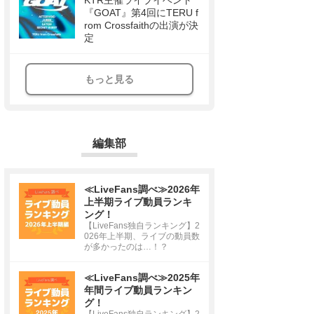
KTR主催ライブイベント
『GOAT』第4回にTERU f
rom Crossfaithの出演が決
定
もっと見る
編集部
≪LiveFans調べ≫2026年
上半期ライブ動員ランキ
ング！
【LiveFans独自ランキング】2
026年上半期、ライブの動員数
が多かったのは…！？
≪LiveFans調べ≫2025年
年間ライブ動員ランキン
グ！
【LiveFans独自ランキング】2