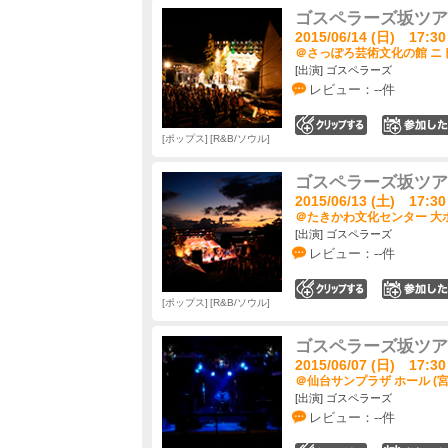
ゴスペラーズ坂ツアー20
2015/06/14 (日) 17:30
＠さっぽろ芸術文化の館 ニト
[出演] ゴスペラーズ
レビュー：--件
0
ポップス
R&B/ソウル
ゴスペラーズ坂ツアー20
2015/06/13 (土) 17:30
＠たきかわ文化センター 大ホ
[出演] ゴスペラーズ
レビュー：--件
0
ポップス
R&B/ソウル
ゴスペラーズ坂ツアー20
2015/06/07 (日) 17:30
＠仙台サンプラザ ホール (宮
[出演] ゴスペラーズ
レビュー：--件