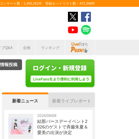
ンサート数：1,493,261件 登録セットリスト数：472,348件
イブQ&A
企画
ランキング
情報投稿
新着ニュース
新着ライブレポート
2026/08/08
結那バースデーイベント2
026のゲストで斉藤朱夏＆
愛美の出演が決定