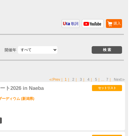
購入
歌詞
開催年
≪Prev
｜
1
｜
2
｜
3
｜
4
｜
5
｜…
7
｜
Next≫
026 in Naeba
セットリスト
ーディウム (新潟県)
2