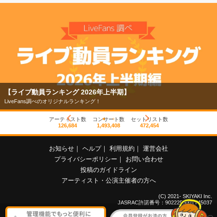
【ライブ動員ランキング 2026年上半期】
LiveFans調べのオリジナルランキング！
アーティスト数
コンサート数
セットリスト数
126,684
1,493,408
472,454
お知らせ
｜
ヘルプ
｜
利用規約
｜
運営会社
プライバシーポリシー
｜
お問い合わせ
投稿のガイドライン
アーティスト・公演主催者の方へ
(C) 2021- SKIYAKI Inc.
JASRAC許諾番号：9022255001Y45037