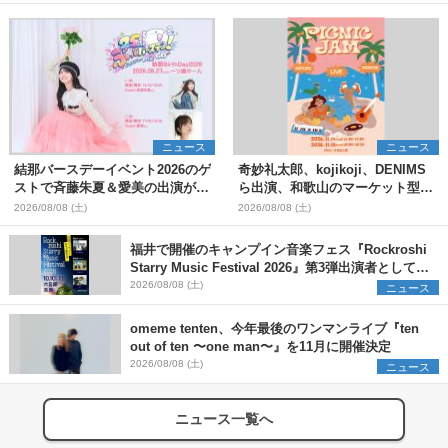
ニュース
ニュース
結那バースデーイベント2026のゲ
奇妙礼太郎、kojikoji、DENIMS
ストで斉藤朱夏＆愛美の出演が決
ら出演、和歌山のマーケット型野
定
外イベント『PICNIC JAM
2026/08/08 (土)
2026/08/08 (土)
2026』早割チケット発売開始
福井で開催のキャンプイン音楽フェス『Rockroshi
Starry Music Festival 2026』第3弾出演者として
SCOOBIE DO、かりゆし58、Reiを発表
2026/08/08 (土)
ニュース
omeme tenten、今年最後のワンマンライブ『ten
out of ten 〜one man〜』を11月に開催決定
2026/08/08 (土)
ニュース
ニュース一覧へ