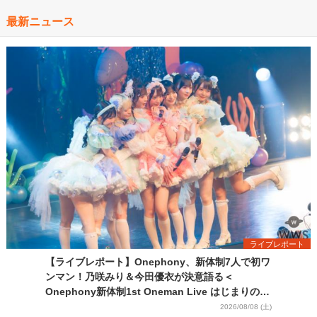
最新ニュース
ライブレポート
【ライブレポート】Onephony、新体制7人で初ワ
ンマン！乃咲みり＆今田優衣が決意語る＜
Onephony新体制1st Oneman Live はじまりの夏
＞
2026/08/08 (土)