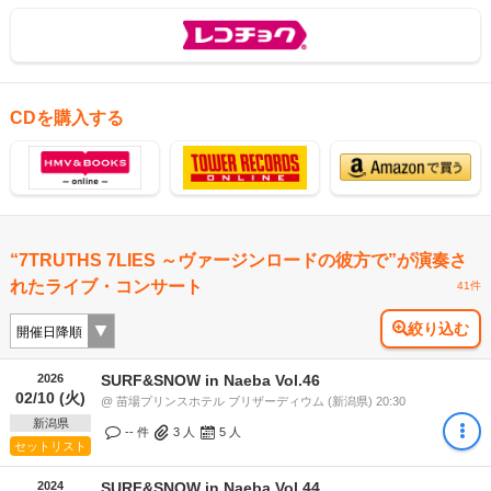
CDを購入する
“7TRUTHS 7LIES ～ヴァージンロードの彼方で”が演奏さ
れたライブ・コンサート
41件
絞り込む
2026
SURF&SNOW in Naeba Vol.46
02/10 (火)
@ 苗場プリンスホテル ブリザーディウム (新潟県) 20:30
新潟県
-- 件
3
人
5
人
セットリスト
2024
SURF&SNOW in Naeba Vol.44