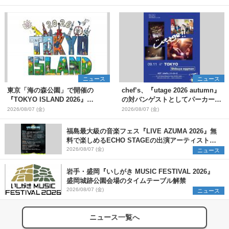
ニュース
ニュース
東京「海の森公園」で開催の
chef’s、『utage 2026 autumn』
『TOKYO ISLAND 2026』
の対バンゲストとしてパーカーズ
BIGMAMA、flumpoolら第3弾出
を発表
2026/08/07 (金)
2026/08/07 (金)
演者7組を発表 ワークショッ
プ・アート出展者を募集
福島最大級の音楽フェス『LIVE AZUMA 2026』無
料で楽しめるECHO STAGEの出演アーティストを
発表
2026/08/07 (金)
ニュース
岩手・盛岡『いしがき MUSIC FESTIVAL 2026』
盛岡城跡公園会場のタイムテーブル解禁
2026/08/07 (金)
ニュース
ニュース一覧へ