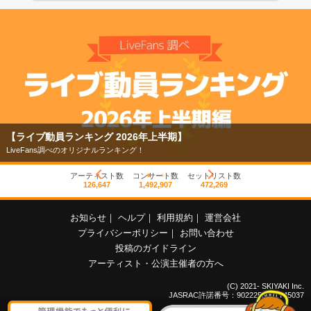
【ライブ動員ランキング 2026年上半期】
LiveFans調べのオリジナルランキング！
アーティスト数
コンサート数
セットリスト数
126,647
1,492,907
472,269
お知らせ
｜
ヘルプ
｜
利用規約
｜
運営会社
プライバシーポリシー
｜
お問い合わせ
投稿のガイドライン
アーティスト・公演主催者の方へ
(C) 2021- SKIYAKI Inc.
JASRAC許諾番号：9022255001Y45037