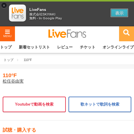
×
LiveFans
表示
株式会社SKIYAKI
無料 - In Google Play
MENU
トップ
新着セットリスト
レビュー
チケット
オンラインライブ
トップ
110°F
110°F
松任谷由実
Youtubeで動画を検索
歌ネットで歌詞を検索
試聴・購入する