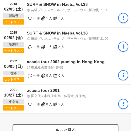
2018
SURF & SNOW in Naeba Vol.38
02/03 (土)
@ 苗場プリンスホテル ブリザーディウム (新潟県) 21:00
新潟県
-- 件
1
人
3
人
セットリスト
2018
SURF & SNOW in Naeba Vol.38
02/02 (金)
@ 苗場プリンスホテル ブリザーディウム (新潟県) 21:00
新潟県
-- 件
1
人
3
人
セットリスト
2002
acacia tour 2002 yuming in Hong Kong
05/05 (日)
@ 香港紅磡軆育館 (香港)
香港
-- 件
0
人
0
人
セットリスト
2001
acacia tour 2001
10/27 (土)
@ 国立代々木競技場 第一体育館 (東京都)
東京都
-- 件
0
人
2
人
セットリスト
もっと見る