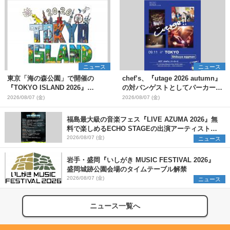
ニュース
ニュース
東京「海の森公園」で開催の
chef’s、『utage 2026 autumn』
『TOKYO ISLAND 2026』
の対バンゲストとしてパーカーズ
BIGMAMA、flumpoolら第3弾出
を発表
2026/08/07 (金)
2026/08/07 (金)
演者7組を発表 ワークショッ
プ・アート出展者を募集
福島最大級の音楽フェス『LIVE AZUMA 2026』無
料で楽しめるECHO STAGEの出演アーティストを
発表
2026/08/07 (金)
ニュース
岩手・盛岡『いしがき MUSIC FESTIVAL 2026』
盛岡城跡公園会場のタイムテーブル解禁
2026/08/07 (金)
ニュース
ニュース一覧へ