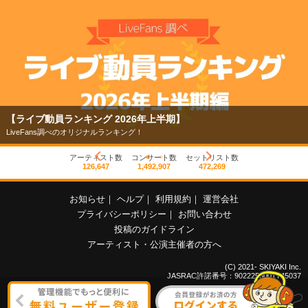
【ライブ動員ランキング 2026年上半期】
LiveFans調べのオリジナルランキング！
アーティスト数
コンサート数
セットリスト数
126,647
1,492,907
472,269
お知らせ
｜
ヘルプ
｜
利用規約
｜
運営会社
プライバシーポリシー
｜
お問い合わせ
投稿のガイドライン
アーティスト・公演主催者の方へ
(C) 2021- SKIYAKI Inc.
JASRAC許諾番号：9022255001Y45037