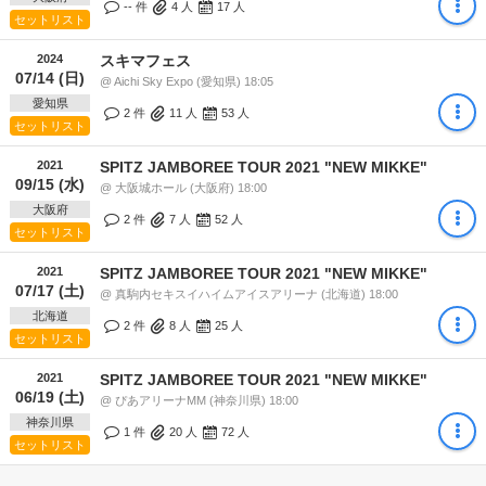
-- 件
4
人
17
人
セットリスト
2024
スキマフェス
07/14 (日)
@ Aichi Sky Expo (愛知県) 18:05
愛知県
2 件
11
人
53
人
セットリスト
2021
SPITZ JAMBOREE TOUR 2021 "NEW MIKKE"
09/15 (水)
@ 大阪城ホール (大阪府) 18:00
大阪府
2 件
7
人
52
人
セットリスト
2021
SPITZ JAMBOREE TOUR 2021 "NEW MIKKE"
07/17 (土)
@ 真駒内セキスイハイムアイスアリーナ (北海道) 18:00
北海道
2 件
8
人
25
人
セットリスト
2021
SPITZ JAMBOREE TOUR 2021 "NEW MIKKE"
06/19 (土)
@ ぴあアリーナMM (神奈川県) 18:00
神奈川県
1 件
20
人
72
人
セットリスト