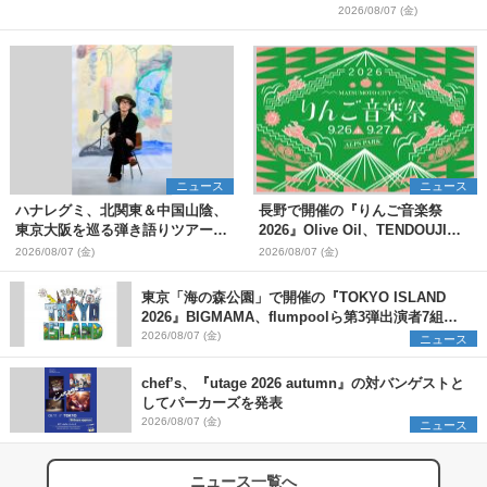
2026/08/07 (金)
ニュース
ニュース
ハナレグミ、北関東＆中国山陰、
長野で開催の『りんご音楽祭
東京大阪を巡る弾き語りツアー10
2026』Olive Oil、TENDOUJIら
月より開催決定
第11弾出演アーティスト（16組）
2026/08/07 (金)
2026/08/07 (金)
を発表
東京「海の森公園」で開催の『TOKYO ISLAND
2026』BIGMAMA、flumpoolら第3弾出演者7組を
発表 ワークショップ・アート出展者を募集
2026/08/07 (金)
ニュース
chef’s、『utage 2026 autumn』の対バンゲストと
してパーカーズを発表
2026/08/07 (金)
ニュース
ニュース一覧へ