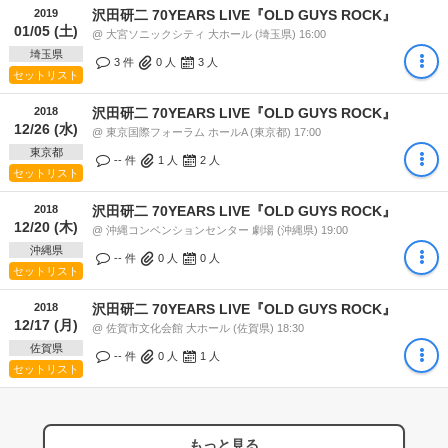
2019
沢田研二 70YEARS LIVE『OLD GUYS ROCK』
01/05 (土)
@ 大宮ソニックシティ 大ホール (埼玉県) 16:00
埼玉県
3 件
0
人
3
人
セットリスト
2018
沢田研二 70YEARS LIVE『OLD GUYS ROCK』
12/26 (水)
@ 東京国際フォーラム ホールA (東京都) 17:00
東京都
-- 件
1
人
2
人
セットリスト
2018
沢田研二 70YEARS LIVE『OLD GUYS ROCK』
12/20 (木)
@ 沖縄コンベンションセンター 劇場 (沖縄県) 19:00
沖縄県
-- 件
0
人
0
人
セットリスト
2018
沢田研二 70YEARS LIVE『OLD GUYS ROCK』
12/17 (月)
@ 佐賀市文化会館 大ホール (佐賀県) 18:30
佐賀県
-- 件
0
人
1
人
セットリスト
もっと見る