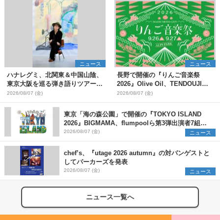
ニュース
ニュース
ハナレグミ、北関東＆中国山陰、
長野で開催の『りんご音楽祭
東京大阪を巡る弾き語りツアー10
2026』Olive Oil、TENDOUJIら
月より開催決定
第11弾出演アーティスト（16組）
2026/08/07 (金)
2026/08/07 (金)
を発表
東京「海の森公園」で開催の『TOKYO ISLAND
2026』BIGMAMA、flumpoolら第3弾出演者7組を
発表 ワークショップ・アート出展者を募集
2026/08/07 (金)
ニュース
chef’s、『utage 2026 autumn』の対バンゲストと
してパーカーズを発表
2026/08/07 (金)
ニュース
ニュース一覧へ