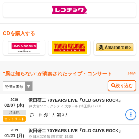
CDを購入する
“風は知らない”が演奏されたライブ・コンサート
140件
絞り込む
2019
沢田研二 70YEARS LIVE『OLD GUYS ROCK』
02/07 (木)
@ 大宮ソニックシティ 大ホール (埼玉県) 17:00
埼玉県
-- 件
1
人
3
人
セットリスト
2019
沢田研二 70YEARS LIVE『OLD GUYS ROCK』
01/21 (月)
@ 日本武道館 (東京都) 15:00