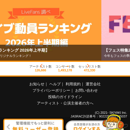
【フェス特集2026】
今年もフェスの季節がやってきた！
アーティスト数
コンサート数
セットリスト数
126,666
1,493,178
472,330
お知らせ
｜
ヘルプ
｜
利用規約
｜
運営会社
プライバシーポリシー
｜
お問い合わせ
投稿のガイドライン
アーティスト・公演主催者の方へ
(C) 2021- SKIYAKI Inc.
JASRAC許諾番号：9022255001Y45037