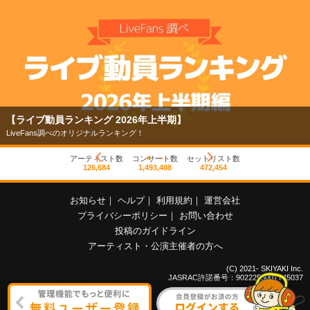
【ライブ動員ランキング 2026年上半期】
LiveFans調べのオリジナルランキング！
アーティスト数
コンサート数
セットリスト数
126,684
1,493,408
472,454
お知らせ
｜
ヘルプ
｜
利用規約
｜
運営会社
プライバシーポリシー
｜
お問い合わせ
投稿のガイドライン
アーティスト・公演主催者の方へ
(C) 2021- SKIYAKI Inc.
JASRAC許諾番号：9022255001Y45037