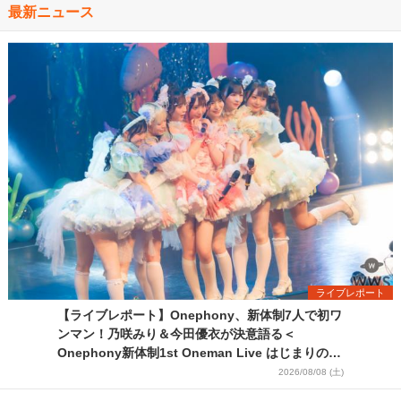
最新ニュース
ライブレポート
【ライブレポート】Onephony、新体制7人で初ワ
ンマン！乃咲みり＆今田優衣が決意語る＜
Onephony新体制1st Oneman Live はじまりの夏
＞
2026/08/08 (土)