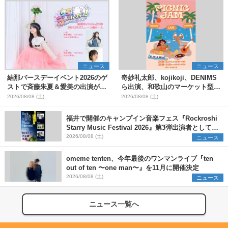
ニュース
ニュース
結那バースデーイベント2026のゲ
奇妙礼太郎、kojikoji、DENIMS
ストで斉藤朱夏＆愛美の出演が決
ら出演、和歌山のマーケット型野
定
外イベント『PICNIC JAM
2026/08/08 (土)
2026/08/08 (土)
2026』早割チケット発売開始
福井で開催のキャンプイン音楽フェス『Rockroshi
Starry Music Festival 2026』第3弾出演者として
SCOOBIE DO、かりゆし58、Reiを発表
2026/08/08 (土)
ニュース
omeme tenten、今年最後のワンマンライブ『ten
out of ten 〜one man〜』を11月に開催決定
2026/08/08 (土)
ニュース
ニュース一覧へ