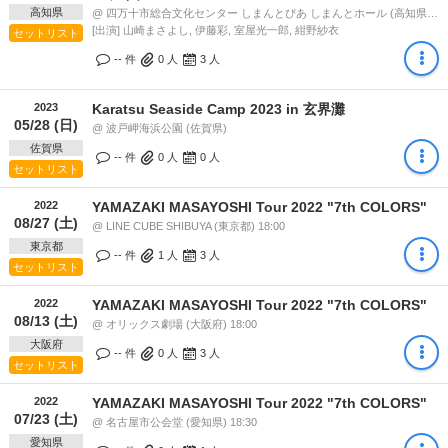
高知県
@ 四万十市総合文化センター しまんとぴあ しまんとホール (高知県) 17:00
[出演] 山崎まさよし, 伊藤彩, 室屋光一郎, 紺野紗衣
セットリスト
-- 件
0
人
3
人
2023
Karatsu Seaside Camp 2023 in 玄界灘
05/28 (日)
@ 波戸岬海浜公園 (佐賀県)
佐賀県
-- 件
0
人
0
人
セットリスト
2022
YAMAZAKI MASAYOSHI Tour 2022 "7th COLORS"
08/27 (土)
@ LINE CUBE SHIBUYA (東京都) 18:00
東京都
-- 件
1
人
3
人
セットリスト
2022
YAMAZAKI MASAYOSHI Tour 2022 "7th COLORS"
08/13 (土)
@ オリックス劇場 (大阪府) 18:00
大阪府
-- 件
0
人
3
人
セットリスト
2022
YAMAZAKI MASAYOSHI Tour 2022 "7th COLORS"
07/23 (土)
@ 名古屋市公会堂 (愛知県) 18:30
愛知県