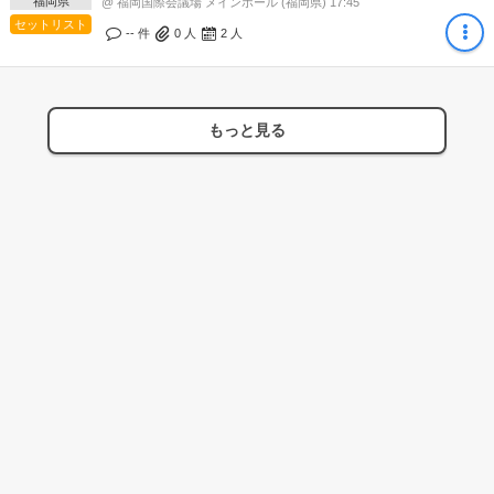
福岡県
@ 福岡国際会議場 メインホール (福岡県) 17:45
セットリスト
-- 件
0
人
2
人
もっと見る