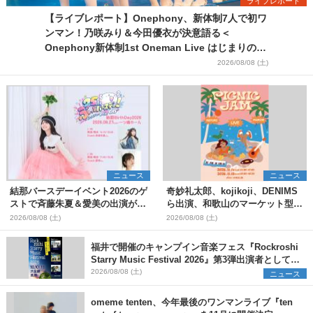
ライブレポート
【ライブレポート】Onephony、新体制7人で初ワ
ンマン！乃咲みり＆今田優衣が決意語る＜
Onephony新体制1st Oneman Live はじまりの夏
＞
2026/08/08 (土)
ニュース
ニュース
結那バースデーイベント2026のゲ
奇妙礼太郎、kojikoji、DENIMS
ストで斉藤朱夏＆愛美の出演が決
ら出演、和歌山のマーケット型野
定
外イベント『PICNIC JAM
2026/08/08 (土)
2026/08/08 (土)
2026』早割チケット発売開始
福井で開催のキャンプイン音楽フェス『Rockroshi
Starry Music Festival 2026』第3弾出演者として
SCOOBIE DO、かりゆし58、Reiを発表
2026/08/08 (土)
ニュース
omeme tenten、今年最後のワンマンライブ『ten