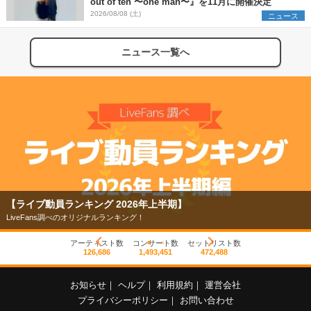
out of ten 〜one man〜』を11月に開催決定
2026/08/08 (土)
ニュース
ニュース一覧へ
【ライブ動員ランキング 2026年上半期】
LiveFans調べのオリジナルランキング！
アーティスト数
コンサート数
セットリスト数
126,686
1,493,451
472,488
お知らせ
｜
ヘルプ
｜
利用規約
｜
運営会社
プライバシーポリシー
｜
お問い合わせ