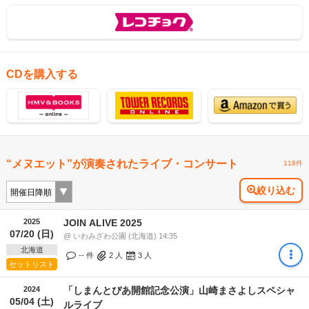
CDを購入する
“メヌエット”が演奏されたライブ・コンサート
118件
絞り込む
2025
JOIN ALIVE 2025
07/20 (日)
@ いわみざわ公園 (北海道) 14:35
北海道
-- 件
2
人
3
人
セットリスト
2024
「しまんとぴあ開館記念公演」山崎まさよしスペシャ
05/04 (土)
ルライブ