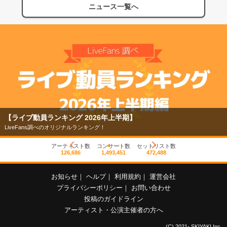
ニュース一覧へ
【ライブ動員ランキング 2026年上半期】
LiveFans調べのオリジナルランキング！
アーティスト数
コンサート数
セットリスト数
126,686
1,493,451
472,488
お知らせ
｜
ヘルプ
｜
利用規約
｜
運営会社
プライバシーポリシー
｜
お問い合わせ
投稿のガイドライン
アーティスト・公演主催者の方へ
(C) 2021- SKIYAKI Inc.