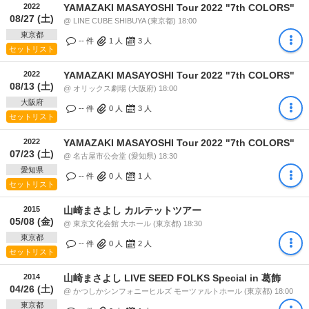
2022
YAMAZAKI MASAYOSHI Tour 2022 "7th COLORS"
08/27 (土)
@ LINE CUBE SHIBUYA (東京都) 18:00
東京都
-- 件
1
人
3
人
セットリスト
2022
YAMAZAKI MASAYOSHI Tour 2022 "7th COLORS"
08/13 (土)
@ オリックス劇場 (大阪府) 18:00
大阪府
-- 件
0
人
3
人
セットリスト
2022
YAMAZAKI MASAYOSHI Tour 2022 "7th COLORS"
07/23 (土)
@ 名古屋市公会堂 (愛知県) 18:30
愛知県
-- 件
0
人
1
人
セットリスト
2015
山崎まさよし カルテットツアー
05/08 (金)
@ 東京文化会館 大ホール (東京都) 18:30
東京都
-- 件
0
人
2
人
セットリスト
2014
山崎まさよし LIVE SEED FOLKS Special in 葛飾
04/26 (土)
@ かつしかシンフォニーヒルズ モーツァルトホール (東京都) 18:00
東京都