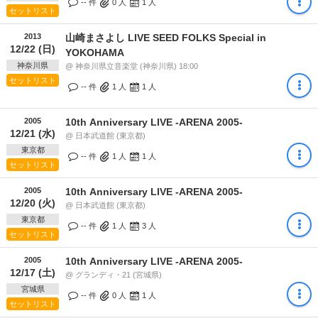
-- 件
0
人
1
人
セットリスト
2013
山崎まさよし LIVE SEED FOLKS Special in
12/22 (日)
YOKOHAMA
神奈川県
@ 神奈川県立音楽堂 (神奈川県) 18:00
セットリスト
-- 件
1
人
1
人
2005
10th Anniversary LIVE -ARENA 2005-
12/21 (水)
@ 日本武道館 (東京都)
東京都
-- 件
1
人
1
人
セットリスト
2005
10th Anniversary LIVE -ARENA 2005-
12/20 (火)
@ 日本武道館 (東京都)
東京都
-- 件
1
人
3
人
セットリスト
2005
10th Anniversary LIVE -ARENA 2005-
12/17 (土)
@ グランディ・21 (宮城県)
宮城県
-- 件
0
人
1
人
セットリスト