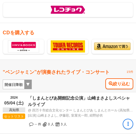
CDを購入する
“ベンジャミン”が演奏されたライブ・コンサート
15件
絞り込む
2024
「しまんとぴあ開館記念公演」山崎まさよしスペシャ
05/04 (土)
ルライブ
高知県
@ 四万十市総合文化センター しまんとぴあ しまんとホール (高知県) 17:00
[出演] 山崎まさよし, 伊藤彩, 室屋光一郎, 紺野紗衣
セットリスト
-- 件
0
人
3
人