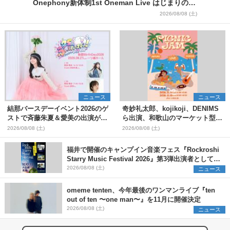
Onephony新体制1st Oneman Live はじまりの夏
＞
2026/08/08 (土)
ニュース
ニュース
結那バースデーイベント2026のゲ
奇妙礼太郎、kojikoji、DENIMS
ストで斉藤朱夏＆愛美の出演が決
ら出演、和歌山のマーケット型野
定
外イベント『PICNIC JAM
2026/08/08 (土)
2026/08/08 (土)
2026』早割チケット発売開始
福井で開催のキャンプイン音楽フェス『Rockroshi
Starry Music Festival 2026』第3弾出演者として
SCOOBIE DO、かりゆし58、Reiを発表
2026/08/08 (土)
ニュース
omeme tenten、今年最後のワンマンライブ『ten
out of ten 〜one man〜』を11月に開催決定
2026/08/08 (土)
ニュース