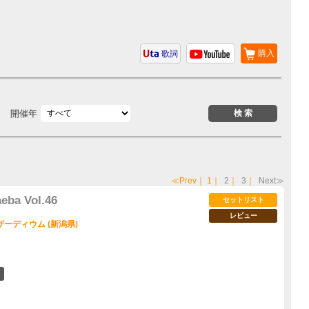
購入
歌詞
開催年
≪Prev
｜
1
｜
2
｜
3
｜
Next≫
ba Vol.46
セットリスト
レビュー
ーディウム (新潟県)
5