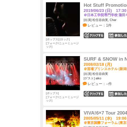
Hot Stuff Promoti
2019/06/23 (日) 17:30
＠日本工学院専門学校 蒲田キ
[出演] 松任谷由実, Char
レビュー：1件
0
ポップス
ロック
フォーク/ニューミュージ
ック
SURF & SNOW in Na
2008/02/18 (月)
＠苗場プリンスホテル (新潟
[出演] 松任谷由実
[ゲスト] aiko
レビュー：--件
ポップス
0
フォーク/ニューミュージ
ック
VIVA!6×7 Tour 200
2005/05/11 (水) 19:00
＠東京国際フォーラム (東京