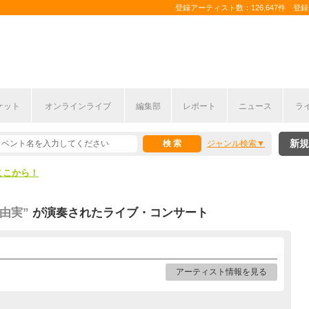
登録アーティスト数：126,647件 登録コ
ケット
オンラインライブ
編集部
レポート
ニュース
ラ
ここから！
新規
ジャンル検索
上半期編発表！
ここから！
上半期編発表！
由実”
が演奏されたライブ・コンサート
アーティスト情報を見る