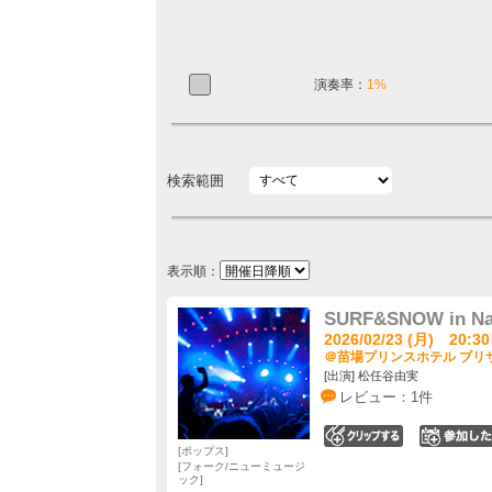
演奏率：
1%
検索範囲
表示順：
SURF&SNOW in Nae
2026/02/23 (月) 20:30
＠苗場プリンスホテル ブリザ
[出演] 松任谷由実
レビュー：1件
0
ポップス
フォーク/ニューミュージ
ック