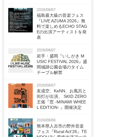
2026/08/07
福島最大級の音楽フェス
『LIVE AZUMA 2026』無
料で楽しめるECHO STAG
Eの出演アーティストを発
表
2026/08/07
岩手・盛岡『いしがき M
USIC FESTIVAL 2026』盛
岡城跡公園会場のタイム
テーブル解禁
2026/08/07
友成空、KeNN、お風呂と
街灯が出演、 SKID ZERO
主催『窓 -MINAMI WHEE
L EDITION- 』開催決定
2026/08/06
熊本県人吉市の野外音楽
フェス『Rural Act'26』TE