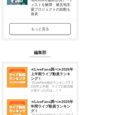
NDOUJIら最終出演アーテ
ィストを解禁 被災地支
援プロジェクトの始動も
発表
もっと見る
編集部
≪LiveFans調べ≫2026年
上半期ライブ動員ランキ
ング！
【LiveFans独自ランキング】2
026年上半期、ライブの動員数
が多かったのは…！？
≪LiveFans調べ≫2025年
年間ライブ動員ランキン
グ！
【LiveFans独自ランキング】2