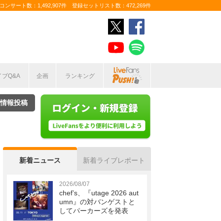
ンサート数：1,492,907件 登録セットリスト数：472,269件
イブQ&A
企画
ランキング
情報投稿
新着ニュース
新着ライブレポート
2026/08/07
chef’s、『utage 2026 aut
umn』の対バンゲストと
してパーカーズを発表