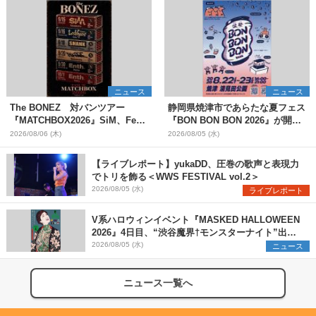
ニュース
ニュース
The BONEZ 対バンツアー
静岡県焼津市であらたな夏フェス
『MATCHBOX2026』SiM、Fear,
『BON BON BON 2026』が開
and Loathing in Las Vegasら対
催 音楽ライブ×盆踊り×DJ×屋台
2026/08/06 (木)
2026/08/05 (水)
バンアーティストを一斉解禁
グルメ×ランタンナイトで彩る2日
間
【ライブレポート】yukaDD、圧巻の歌声と表現力
でトリを飾る＜WWS FESTIVAL vol.2＞
2026/08/05 (水)
ライブレポート
V系ハロウィンイベント『MASKED HALLOWEEN
2026』4日目、“渋谷魔界†モンスターナイト”出演6
組を発表
2026/08/05 (水)
ニュース
ニュース一覧へ