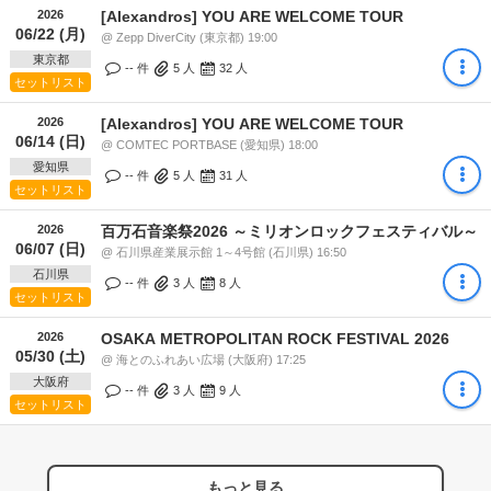
2026
[Alexandros] YOU ARE WELCOME TOUR
06/22 (月)
@ Zepp DiverCity (東京都) 19:00
東京都
-- 件
5
人
32
人
セットリスト
2026
[Alexandros] YOU ARE WELCOME TOUR
06/14 (日)
@ COMTEC PORTBASE (愛知県) 18:00
愛知県
-- 件
5
人
31
人
セットリスト
2026
百万石音楽祭2026 ～ミリオンロックフェスティバル～
06/07 (日)
@ 石川県産業展示館 1～4号館 (石川県) 16:50
石川県
-- 件
3
人
8
人
セットリスト
2026
OSAKA METROPOLITAN ROCK FESTIVAL 2026
05/30 (土)
@ 海とのふれあい広場 (大阪府) 17:25
大阪府
-- 件
3
人
9
人
セットリスト
もっと見る