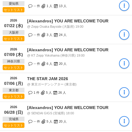
愛知県
-- 件
1
人
13
人
セットリスト
2026
[Alexandros] YOU ARE WELCOME TOUR
07/22 (水)
@ Zepp Osaka Bayside (大阪府) 19:00
大阪府
-- 件
3
人
24
人
セットリスト
2026
[Alexandros] YOU ARE WELCOME TOUR
07/09 (木)
@ KT Zepp Yokohama (神奈川県) 19:00
神奈川県
-- 件
6
人
20
人
セットリスト
2026
THE STAR JAM 2026
07/06 (月)
@ 東京ガーデンシアター (東京都)
東京都
1 件
5
人
26
人
セットリスト
2026
[Alexandros] YOU ARE WELCOME TOUR
06/28 (日)
@ SENDAI GIGS (宮城県) 18:00
宮城県
-- 件
5
人
20
人
セットリスト