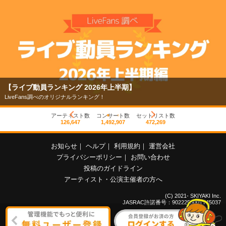
【ライブ動員ランキング 2026年上半期】
LiveFans調べのオリジナルランキング！
アーティスト数
コンサート数
セットリスト数
126,647
1,492,907
472,269
お知らせ
｜
ヘルプ
｜
利用規約
｜
運営会社
プライバシーポリシー
｜
お問い合わせ
投稿のガイドライン
アーティスト・公演主催者の方へ
(C) 2021- SKIYAKI Inc.
JASRAC許諾番号：9022255001Y45037