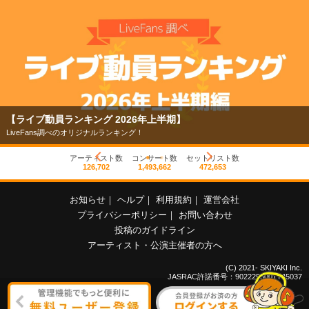
【ライブ動員ランキング 2026年上半期】
LiveFans調べのオリジナルランキング！
アーティスト数
コンサート数
セットリスト数
126,702
1,493,662
472,653
お知らせ
｜
ヘルプ
｜
利用規約
｜
運営会社
プライバシーポリシー
｜
お問い合わせ
投稿のガイドライン
アーティスト・公演主催者の方へ
(C) 2021- SKIYAKI Inc.
JASRAC許諾番号：9022255001Y45037