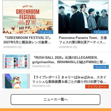
ニュース
ニュース
『GREENROOM FESTIVAL'27』
Panorama Panama Town、主催
2027年5月に横浜赤レンガ倉庫、
フェスの第1弾出演アーティスト
神戸メリケンパークで開催決定
として愛はズボーン、夜の本気ダ
2026/08/10 (月)
2026/08/10 (月)
ンスらを発表 「plus∈you」の
MVも公開に
『RUSH BALL 2026』出演のELLEGARDEN、
go!go!vanillas、BRAHMANら13組がFM802に登
場、他出演アーティストの“渾身の1曲”をセレクト
2026/08/10 (月)
ニュース
【ライブレポート】きゃりーぱみゅぱみゅ、スタイ
リッシュな新曲披露＆曲ごとの振り付け伝授で会場
を盛り上げまくる！＜LuckyFes’26＞
2026/08/10 (月)
ライブレポート
ニュース一覧へ