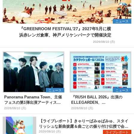
ニュース
『GREENROOM FESTIVAL'27』2027年5月に横
浜赤レンガ倉庫、神戸メリケンパークで開催決定
2026/08/10 (月)
ニュース
ニュース
Panorama Panama Town、主催
『RUSH BALL 2026』出演の
フェスの第1弾出演アーティスト
ELLEGARDEN、
として愛はズボーン、夜の本気ダ
go!go!vanillas、BRAHMANら13
2026/08/10 (月)
2026/08/10 (月)
ンスらを発表 「plus∈you」の
組がFM802に登場、他出演アーテ
MVも公開に
ィストの“渾身の1曲”をセレクト
【ライブレポート】きゃりーぱみゅぱみゅ、スタイ
リッシュな新曲披露＆曲ごとの振り付け伝授で会場
を盛り上げまくる！＜LuckyFes’26＞
2026/08/10 (月)
ライブレポート