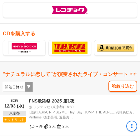
CDを購入する
“ナチュラルに恋して”が演奏されたライブ・コンサート
61件
絞り込む
2025
FNS歌謡祭 2025 第1夜
12/03 (水)
@ フジテレビ (東京都) 18:30
[出演] ASKA, RIP SLYME, Hey! Say! JUMP, THE ALFEE, 浜崎あゆみ,
東京都
Perfume, 徳永英明, 近藤真…
セットリスト
-- 件
2
人
2
人