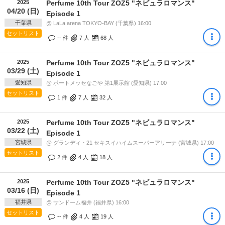
2025
Perfume 10th Tour ZOZ5 "ネビュラロマンス"
04/20 (日)
Episode 1
千葉県
@ LaLa arena TOKYO-BAY (千葉県) 16:00
セットリスト
-- 件
7
人
68
人
2025
Perfume 10th Tour ZOZ5 "ネビュラロマンス"
03/29 (土)
Episode 1
愛知県
@ ポートメッセなごや 第1展示館 (愛知県) 17:00
セットリスト
1 件
7
人
32
人
2025
Perfume 10th Tour ZOZ5 "ネビュラロマンス"
03/22 (土)
Episode 1
宮城県
@ グランディ・21 セキスイハイムスーパーアリーナ (宮城県) 17:00
セットリスト
2 件
4
人
18
人
2025
Perfume 10th Tour ZOZ5 "ネビュラロマンス"
03/16 (日)
Episode 1
福井県
@ サンドーム福井 (福井県) 16:00
セットリスト
-- 件
4
人
19
人