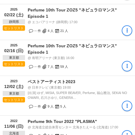
2025
Perfume 10th Tour ZOZ5 "ネビュラロマンス"
02/22 (土)
Episode 1
静岡県
@ エコパアリーナ (静岡県) 17:00
セットリスト
-- 件
4
人
21
人
2025
Perfume 10th Tour ZOZ5 "ネビュラロマンス"
02/16 (日)
Episode 1
東京都
@ 有明アリーナ (東京都) 16:00
セットリスト
-- 件
7
人
59
人
2023
ベストアーティスト2023
12/02 (土)
@ 日本テレビ (東京都) 19:00
[出演] ゆず, MISIA, SUPER BEAVER, Perfume, 福山雅治, SEKAI NO
東京都
OWARI, 石川さゆり, GENERA…
セットリスト
-- 件
9
人
5
人
2022
Perfume 9th Tour 2022 "PLASMA"
11/06 (日)
@ 北海道立総合体育センター 北海きたえーる (北海道) 17:00
北海道