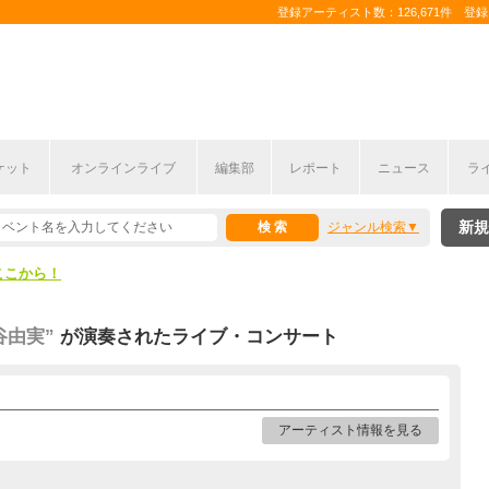
登録アーティスト数：126,671件 登録コ
ケット
オンラインライブ
編集部
レポート
ニュース
ラ
ここから！
新規
ジャンル検索
上半期編発表！
ここから！
上半期編発表！
谷由実”
が演奏されたライブ・コンサート
アーティスト情報を見る