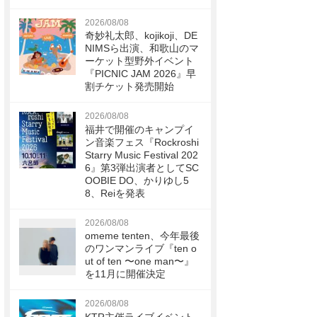
2026/08/08
奇妙礼太郎、kojikoji、DE
NIMSら出演、和歌山のマ
ーケット型野外イベント
『PICNIC JAM 2026』早
割チケット発売開始
2026/08/08
福井で開催のキャンプイ
ン音楽フェス『Rockroshi
Starry Music Festival 202
6』第3弾出演者としてSC
OOBIE DO、かりゆし5
8、Reiを発表
2026/08/08
omeme tenten、今年最後
のワンマンライブ『ten o
ut of ten 〜one man〜』
を11月に開催決定
2026/08/08