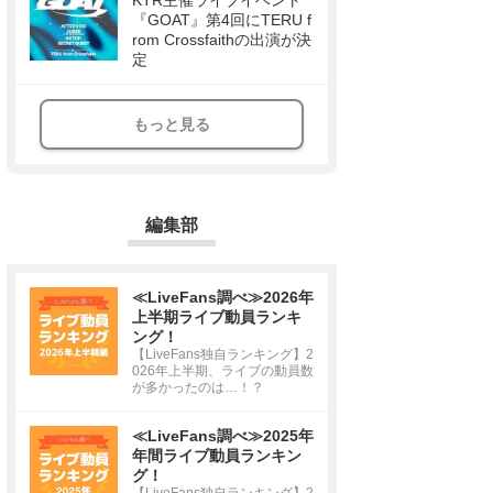
KTR主催ライブイベント
『GOAT』第4回にTERU f
rom Crossfaithの出演が決
定
もっと見る
編集部
≪LiveFans調べ≫2026年
上半期ライブ動員ランキ
ング！
【LiveFans独自ランキング】2
026年上半期、ライブの動員数
が多かったのは…！？
≪LiveFans調べ≫2025年
年間ライブ動員ランキン
グ！
【LiveFans独自ランキング】2