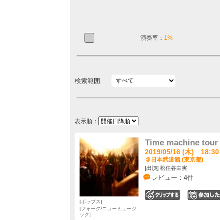
演奏率：
1%
検索範囲
表示順：
Time machine tour 
2019/05/16 (木) 18:30
＠日本武道館 (東京都)
[出演] 松任谷由実
レビュー：4件
0
ポップス
フォーク/ニューミュージ
ック