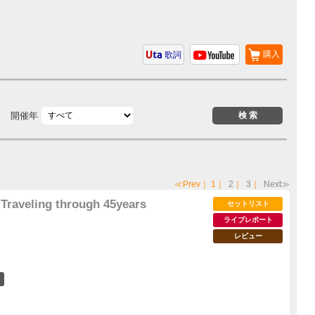
購入
歌詞
開催年
≪Prev
｜
1
｜
2
｜
3
｜
Next≫
Traveling through 45years
セットリスト
ライブレポート
レビュー
33