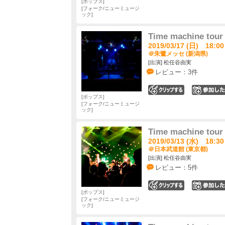
ポップス
フォーク/ニューミュージ
ック
Time machine tour 
2019/03/17 (日) 18:00
＠朱鷺メッセ (新潟県)
[出演] 松任谷由実
レビュー：3件
0
ポップス
フォーク/ニューミュージ
ック
Time machine tour 
2019/03/13 (水) 18:30
＠日本武道館 (東京都)
[出演] 松任谷由実
レビュー：5件
0
ポップス
フォーク/ニューミュージ
ック