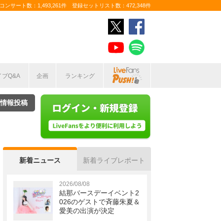
ンサート数：1,493,261件 登録セットリスト数：472,348件
イブQ&A
企画
ランキング
情報投稿
新着ニュース
新着ライブレポート
2026/08/08
結那バースデーイベント2
026のゲストで斉藤朱夏＆
愛美の出演が決定