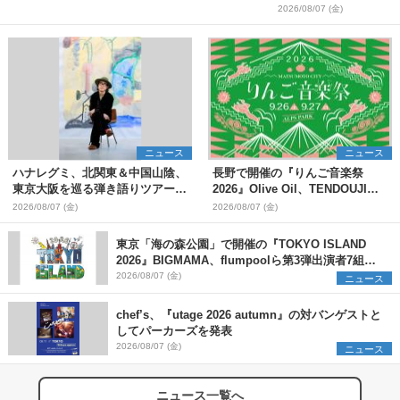
2026/08/07 (金)
ニュース
ニュース
ハナレグミ、北関東＆中国山陰、
長野で開催の『りんご音楽祭
東京大阪を巡る弾き語りツアー10
2026』Olive Oil、TENDOUJIら
月より開催決定
第11弾出演アーティスト（16組）
2026/08/07 (金)
2026/08/07 (金)
を発表
東京「海の森公園」で開催の『TOKYO ISLAND
2026』BIGMAMA、flumpoolら第3弾出演者7組を
発表 ワークショップ・アート出展者を募集
2026/08/07 (金)
ニュース
chef’s、『utage 2026 autumn』の対バンゲストと
してパーカーズを発表
2026/08/07 (金)
ニュース
ニュース一覧へ