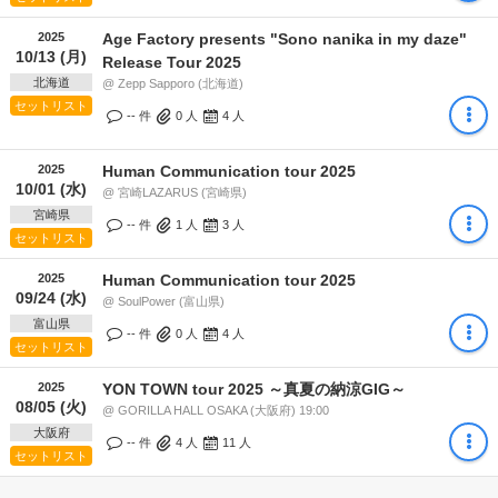
2025
Age Factory presents "Sono nanika in my daze"
10/13 (月)
Release Tour 2025
北海道
@ Zepp Sapporo (北海道)
セットリスト
-- 件
0
人
4
人
2025
Human Communication tour 2025
10/01 (水)
@ 宮崎LAZARUS (宮崎県)
宮崎県
-- 件
1
人
3
人
セットリスト
2025
Human Communication tour 2025
09/24 (水)
@ SoulPower (富山県)
富山県
-- 件
0
人
4
人
セットリスト
2025
YON TOWN tour 2025 ～真夏の納涼GIG～
08/05 (火)
@ GORILLA HALL OSAKA (大阪府) 19:00
大阪府
-- 件
4
人
11
人
セットリスト