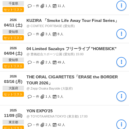
千葉県
-- 件
1
人
11
人
セットリスト
2026
KUZIRA 「Smoke Life Away Tour Final Series」
04/11 (土)
@ COMTEC PORTBASE (愛知県)
愛知県
-- 件
3
人
8
人
セットリスト
2026
04 Limited Sazabys フリーライブ "HOMESICK"
04/04 (土)
@ 豊橋総合スポーツ公園 (愛知県) 15:00
愛知県
-- 件
2
人
49
人
セットリスト
2026
THE ORAL CIGARETTES「ERASE the BORDER
03/16 (月)
TOUR 2026」
大阪府
@ Zepp Osaka Bayside (大阪府)
セットリスト
-- 件
1
人
5
人
2025
YON EXPO'25
11/09 (日)
@ TOYOTA ARENA TOKYO (東京都) 17:00
東京都
-- 件
2
人
42
人
セットリスト