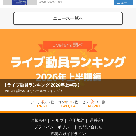
2026/08/07 (金)
ニュース
ニュース一覧へ
【ライブ動員ランキング 2026年上半期】
LiveFans調べのオリジナルランキング！
アーティスト数
コンサート数
セットリスト数
126,660
1,493,094
472,280
お知らせ
｜
ヘルプ
｜
利用規約
｜
運営会社
プライバシーポリシー
｜
お問い合わせ
投稿のガイドライン