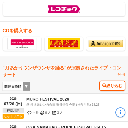
CDを購入する
“月あかりウンザウンザを踊る”が演奏されたライブ・コン
サート
444件
絞り込む
2026
MURO FESTIVAL 2026
07/26 (日)
@ 横浜赤レンガ倉庫 野外特設会場 (神奈川県) 18:25
神奈川県
-- 件
0
人
3
人
セットリスト
2026
OGA NAMAHAGE ROCK FESTIVAL vol.15