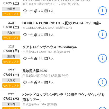
07/25 (土)
@ 男鹿市船川港内特設ステージ (秋田県) 20:25
秋田県
-- 件
1
人
3
人
セットリスト
2026
GORILLA PUNK RIOT!! ～夏のOSAKALOVER編～
07/18 (土)
@ GORILLA HALL OSAKA (大阪府) 12:45
大阪府
-- 件
1
人
3
人
セットリスト
2026
クアトロインザハウス!!!!-Shibuya-
07/05 (日)
@ 渋谷CLUB QUATTRO (東京都) 19:05
東京都
-- 件
1
人
1
人
セットリスト
2026
見放題大阪2026
07/04 (土)
@ 見放題大阪2026会場 (大阪府) 14:00
大阪府
-- 件
0
人
1
人
セットリスト
2026
バックドロップシンデレラ「20周年でウンザウンザを
07/01 (水)
踊るツアー」
東京都
@ 八王子Match Vox (東京都)