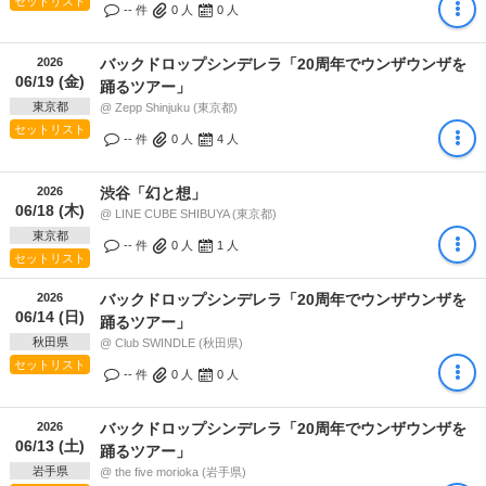
セットリスト
-- 件
0
人
0
人
2026
バックドロップシンデレラ「20周年でウンザウンザを
06/19 (金)
踊るツアー」
東京都
@ Zepp Shinjuku (東京都)
セットリスト
-- 件
0
人
4
人
2026
渋谷「幻と想」
06/18 (木)
@ LINE CUBE SHIBUYA (東京都)
東京都
-- 件
0
人
1
人
セットリスト
2026
バックドロップシンデレラ「20周年でウンザウンザを
06/14 (日)
踊るツアー」
秋田県
@ Club SWINDLE (秋田県)
セットリスト
-- 件
0
人
0
人
2026
バックドロップシンデレラ「20周年でウンザウンザを
06/13 (土)
踊るツアー」
岩手県
@ the five morioka (岩手県)