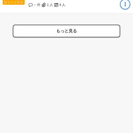
セットリスト
-- 件
1
人
4
人
もっと見る