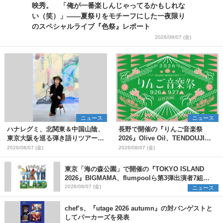
映秀。 「俺が一番楽しんじゃってるかもしれな
い（笑）」――夏祭りをモチーフにした一夜限り
のスペシャルライブ『色祭』レポート
2026/08/07 (金)
ニュース
ニュース
ハナレグミ、北関東＆中国山陰、
長野で開催の『りんご音楽祭
東京大阪を巡る弾き語りツアー10
2026』Olive Oil、TENDOUJIら
月より開催決定
第11弾出演アーティスト（16組）
2026/08/07 (金)
2026/08/07 (金)
を発表
東京「海の森公園」で開催の『TOKYO ISLAND
2026』BIGMAMA、flumpoolら第3弾出演者7組を
発表 ワークショップ・アート出展者を募集
2026/08/07 (金)
ニュース
chef’s、『utage 2026 autumn』の対バンゲストと
してパーカーズを発表