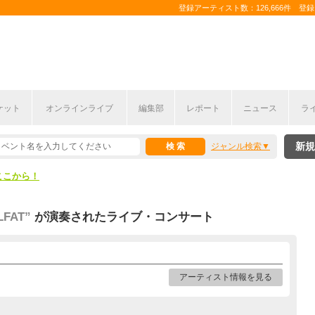
登録アーティスト数：126,666件 登録コ
ケット
オンラインライブ
編集部
レポート
ニュース
ラ
ここから！
新規
ジャンル検索
上半期編発表！
ここから！
上半期編発表！
LFAT”
が演奏されたライブ・コンサート
アーティスト情報を見る