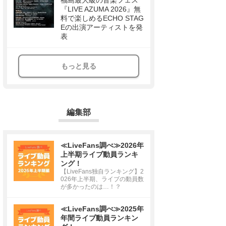
福島最大級の音楽フェス
『LIVE AZUMA 2026』無
料で楽しめるECHO STAG
Eの出演アーティストを発
表
もっと見る
編集部
≪LiveFans調べ≫2026年
上半期ライブ動員ランキ
ング！
【LiveFans独自ランキング】2
026年上半期、ライブの動員数
が多かったのは…！？
≪LiveFans調べ≫2025年
年間ライブ動員ランキン