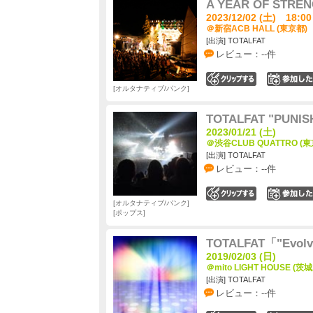
A YEAR OF STRE
2023/12/02 (土) 18:00
＠新宿ACB HALL (東京都)
[出演] TOTALFAT
レビュー：--件
0
オルタナティブ/パンク
TOTALFAT "PUNISH
2023/01/21 (土)
＠渋谷CLUB QUATTRO (東
[出演] TOTALFAT
レビュー：--件
0
オルタナティブ/パンク
ポップス
TOTALFAT「"Evolv
2019/02/03 (日)
＠mito LIGHT HOUSE (茨
[出演] TOTALFAT
レビュー：--件