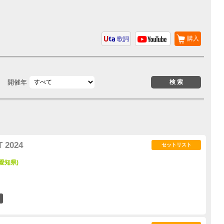
購入
歌詞
開催年
 2024
セットリスト
(愛知県)
8