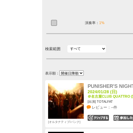
演奏率：
1%
検索範囲
表示順：
PUNISHER'S NIGHT
2024/01/28 (日)
＠名古屋CLUB QUATTRO 
[出演] TOTALFAT
レビュー：--件
0
オルタナティブ/パンク