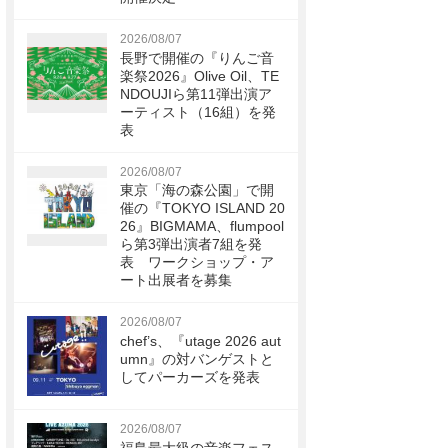
2026/08/07
長野で開催の『りんご音
楽祭2026』Olive Oil、TE
NDOUJIら第11弾出演ア
ーティスト（16組）を発
表
2026/08/07
東京「海の森公園」で開
催の『TOKYO ISLAND 20
26』BIGMAMA、flumpool
ら第3弾出演者7組を発
表 ワークショップ・ア
ート出展者を募集
2026/08/07
chef’s、『utage 2026 aut
umn』の対バンゲストと
してパーカーズを発表
2026/08/07