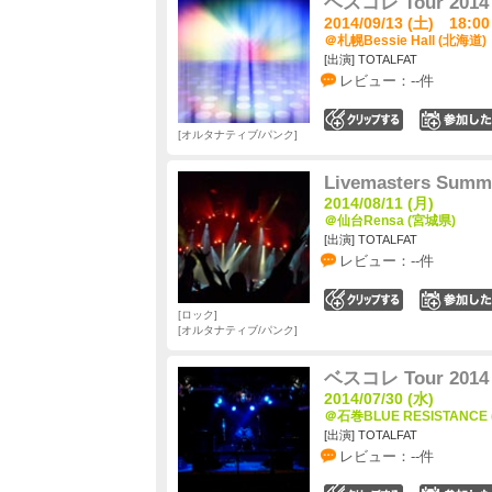
ベスコレ Tour 2014
2014/09/13 (土) 18:00
＠札幌Bessie Hall (北海道)
[出演] TOTALFAT
レビュー：--件
0
オルタナティブ/パンク
Livemasters Summ
2014/08/11 (月)
＠仙台Rensa (宮城県)
[出演] TOTALFAT
レビュー：--件
0
ロック
オルタナティブ/パンク
ベスコレ Tour 2014
2014/07/30 (水)
＠石巻BLUE RESISTANCE
[出演] TOTALFAT
レビュー：--件