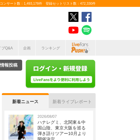
ンサート数：1,493,178件 登録セットリスト数：472,330件
イブQ&A
企画
ランキング
情報投稿
新着ニュース
新着ライブレポート
2026/08/07
ハナレグミ、北関東＆中
国山陰、東京大阪を巡る
弾き語りツアー10月より
開催決定