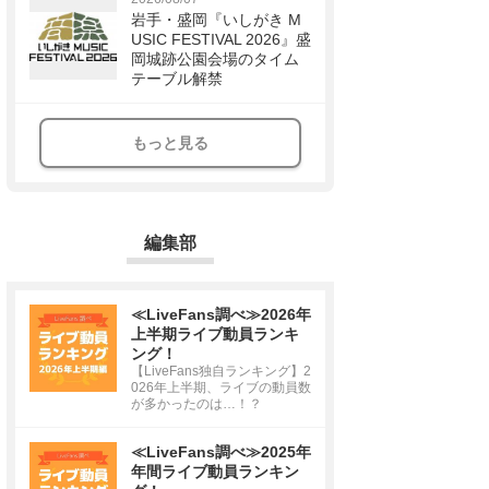
岩手・盛岡『いしがき M
USIC FESTIVAL 2026』盛
岡城跡公園会場のタイム
テーブル解禁
もっと見る
編集部
≪LiveFans調べ≫2026年
上半期ライブ動員ランキ
ング！
【LiveFans独自ランキング】2
026年上半期、ライブの動員数
が多かったのは…！？
≪LiveFans調べ≫2025年
年間ライブ動員ランキン