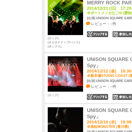
MERRY ROCK PAR
2014/12/21 (日) 17:20
＠ポートメッセなごや (愛知
[出演] UNISON SQUARE GAR
レビュー：--件
0
ロック
オルタナティブ/パンク
ポップス
UNISON SQUARE G
Spy」
2014/12/12 (金) 18:30
＠新木場STUDIO COAST (
[出演] UNISON SQUARE GAR
レビュー：--件
ロック
0
UNISON SQUARE G
Spy」
2014/12/10 (水) 19:00
＠高松MONSTER (香川県)
[出演] UNISON SQUARE GAR