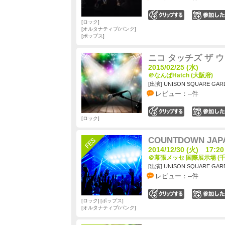
0
ロック
オルタナティブ/パンク
ポップス
ニコ タッチズ ザ ウ
2015/02/25 (水)
＠なんばHatch (大阪府)
[出演] UNISON SQUARE GAR
レビュー：--件
0
ロック
COUNTDOWN JAPA
2014/12/30 (火) 17:20
＠幕張メッセ 国際展示場 (千
[出演] UNISON SQUARE GAR
レビュー：--件
0
ロック
ポップス
オルタナティブ/パンク