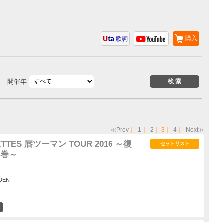
購入
歌詞
開催年
≪Prev
｜
1
｜
2
｜
3
｜
4
｜
Next≫
RETTES 唇ツーマン TOUR 2016 ～復
セットリスト
の巻～
DEN
7