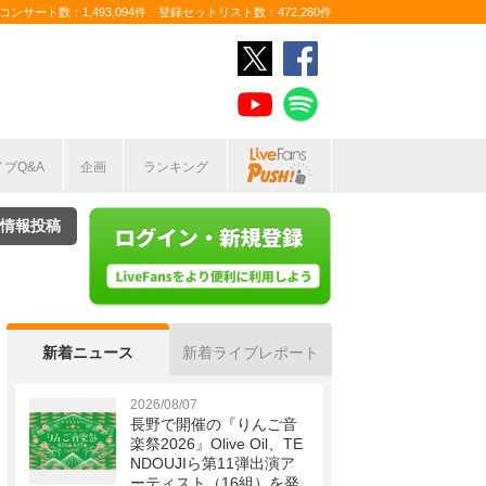
ンサート数：1,493,094件 登録セットリスト数：472,280件
イブQ&A
企画
ランキング
情報投稿
新着ニュース
新着ライブレポート
2026/08/07
長野で開催の『りんご音
楽祭2026』Olive Oil、TE
NDOUJIら第11弾出演ア
ーティスト（16組）を発