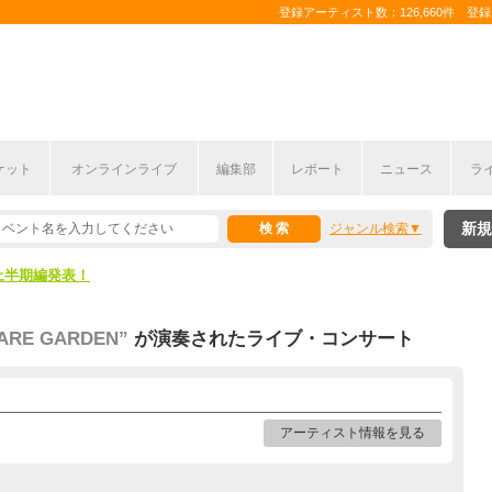
登録アーティスト数：126,660件 登録コ
ケット
オンラインライブ
編集部
レポート
ニュース
ラ
新規
ジャンル検索
ここから！
上半期編発表！
ここから！
RE GARDEN”
が演奏されたライブ・コンサート
上半期編発表！
アーティスト情報を見る